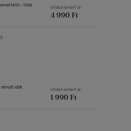
s-ismertető - több
Utolsó ismert ár:
4 990 Ft
rn
 elmúlt idők
Utolsó ismert ár:
1 990 Ft