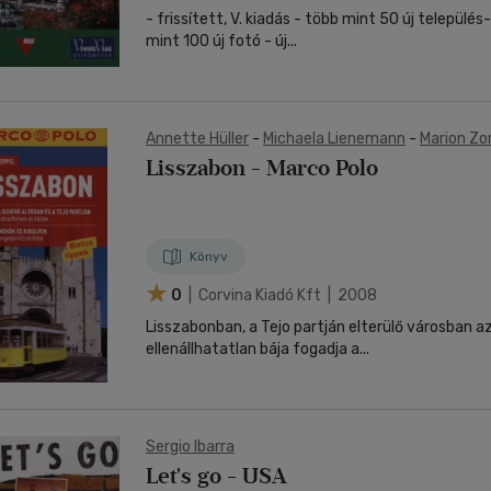
- frissített, V. kiadás - több mint 50 új települé
mint 100 új fotó - új...
Annette Hüller
-
Michaela Lienemann
-
Marion Zo
Lisszabon - Marco Polo
Könyv
0
| Corvina Kiadó Kft | 2008
Lisszabonban, a Tejo partján elterülő városban az
ellenállhatatlan bája fogadja a...
Sergio Ibarra
Let's go - USA