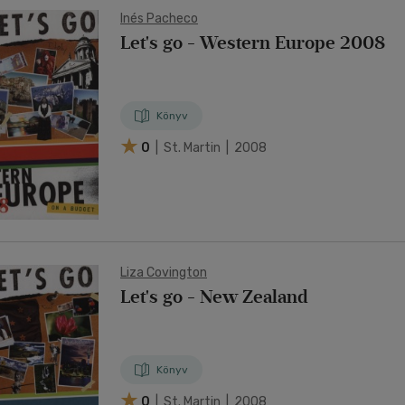
Inés Pacheco
Let's go - Western Europe 2008
Könyv
0
| St. Martin | 2008
Liza Covington
Let's go - New Zealand
Könyv
0
| St. Martin | 2008