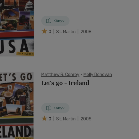
Könyv
0
| St. Martin | 2008
Matthew R. Conroy
-
Molly Donovan
Let's go - Ireland
Könyv
0
| St. Martin | 2008