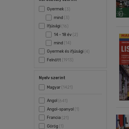
Gyermek
(3)
mind
(3)
Ifjúsági
(16)
14 - 18 év
(2)
mind
(14)
Gyermek és ifjúsági
(4)
Felnőtt
(1913)
Nyelv szerint
Magyar
(1421)
Angol
(641)
Angol-spanyol
(1)
Francia
(21)
Görög
(1)