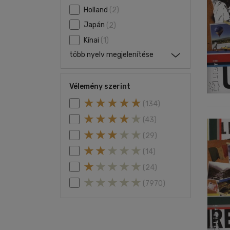
Holland
(2)
Japán
(2)
Kínai
(1)
több nyelv megjelenítése
Vélemény szerint
(134)
(43)
(29)
(14)
(24)
(7970)