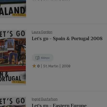
Laura Gordon
Let's go - Spain & Portugal 2008
Könyv
0
| St. Martin | 2008
Ingrid Gustafson
Let's go - Eastern Europe