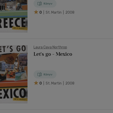
Könyv
0
| St. Martin | 2008
Laura Cava Northrop
Let's go - Mexico
Könyv
0
| St. Martin | 2008