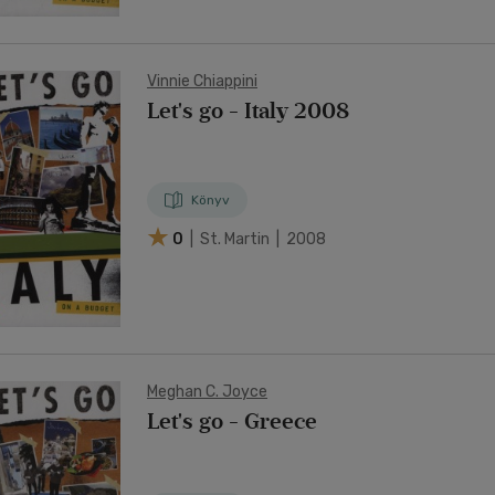
Vinnie Chiappini
Let's go - Italy 2008
Könyv
0
| St. Martin | 2008
Meghan C. Joyce
Let's go - Greece