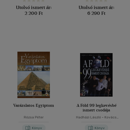
Utolsó ismert ár:
Utolsó ismert ár:
2 200 Ft
6 290 Ft
Varázslatos Egyiptom
A Föld 99 legkevésbé
ismert csodája
Rózsa Péter
Hadházi László
-
Kovács
András
-
Litkai Gergely
-
Pataki Balázs
Könyv
Könyv