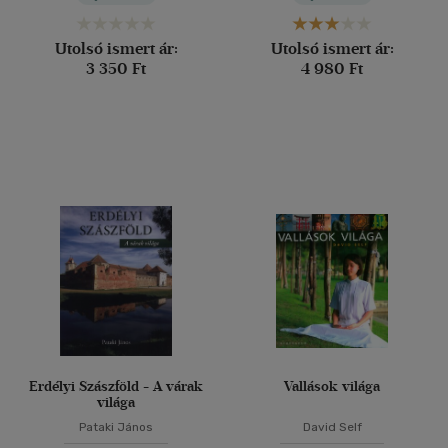
Utolsó ismert ár:
Utolsó ismert ár:
3 350 Ft
4 980 Ft
Erdélyi Szászföld - A várak
Vallások világa
világa
Pataki János
David Self