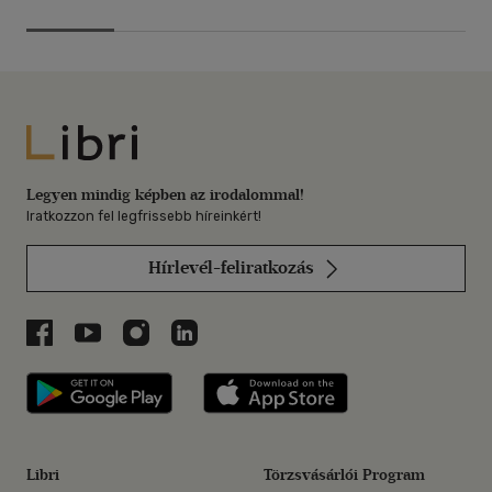
Libri
Legyen mindig képben az irodalommal!
Iratkozzon fel legfrissebb híreinkért!
Hírlevél-feliratkozás
Libri a Facebookon
Libri a Youtube-on
Libri az Instagramon
Libri a LinkedInen
Libri applikáció Szerezd meg: Google P
Libri applikáció 
Libri
Törzsvásárlói Program