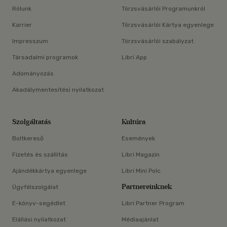
Rólunk
Törzsvásárlói Programunkról
Karrier
Törzsvásárlói Kártya egyenlege
Impresszum
Törzsvásárlói szabályzat
Társadalmi programok
Libri App
Adományozás
Akadálymentesítési nyilatkozat
Szolgáltatás
Kultúra
Boltkereső
Események
Fizetés és szállítás
Libri Magazin
Ajándékkártya egyenlege
Libri Mini Polc
Partnereinknek
Ügyfélszolgálat
E-könyv-segédlet
Libri Partner Program
Elállási nyilatkozat
Médiaajánlat