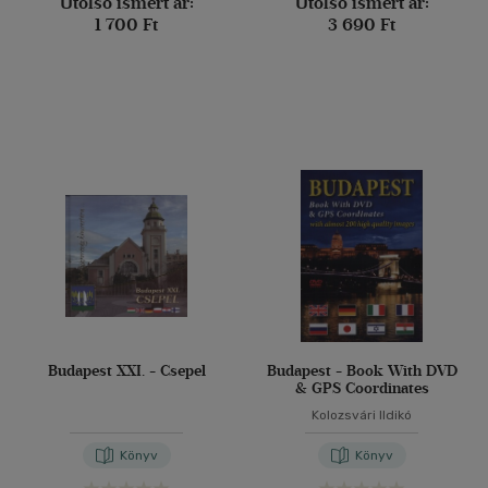
Utolsó ismert ár:
Utolsó ismert ár:
1 700 Ft
3 690 Ft
Budapest XXI. - Csepel
Budapest - Book With DVD
& GPS Coordinates
Kolozsvári Ildikó
Könyv
Könyv