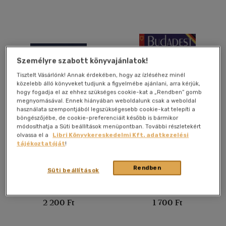
magyar
(2)
Angol - német - francia -
olasz
(6)
Angol - német - francia-
spanyol - olasz
(3)
Személyre szabott könyvajánlatok!
Angol-német-lengyel-orosz
Tisztelt Vásárlónk! Annak érdekében, hogy az ízléséhez minél
(1)
közelebb álló könyveket tudjunk a figyelmébe ajánlani, arra kérjük,
hogy fogadja el az ehhez szükséges cookie-kat a „Rendben” gomb
Angol-német-olasz-magyar
megnyomásával. Ennek hiányában weboldalunk csak a weboldal
(6)
használata szempontjából legszükségesebb cookie-kat telepíti a
böngészőjébe, de cookie-preferenciáit később is bármikor
Angol-német-spanyol-
Szeretettel vár Szeged
Budapest - Német nyelvű
módosíthatja a Süti beállítások menüpontban. További részletekért
francia
(1)
olvassa el a
Libri Könyvkereskedelmi Kft. adatkezelési
több nyelv megjelenítése
tájékoztatóját
!
Mészáros T. László
Carlos De Haro
Könyv
Könyv
Rendben
Süti beállítások
Vélemény szerint
(37)
Utolsó ismert ár:
Utolsó ismert ár:
2 200 Ft
1 700 Ft
(3)
(5)