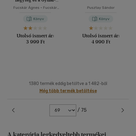
hegység és a Gyulai-
havasok
Fucskár Ágnes
-
Fucskár
Pusztay Sándor
József Attila
Könyv
Könyv
Utolsó ismert ár:
Utolsó ismert ár:
3 999 Ft
4 990 Ft
1380 termék eddig betöltve a 1 482-ből
Még több termék betöltése
/ 75
A kategória legkedveltebb termékei