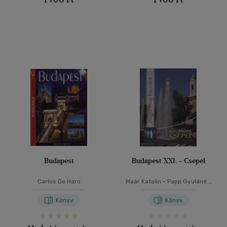
Budapest
Budapest XXI. - Csepel
Carlos De Haro
Maár Katalin
-
Papp Gyuláné
-
S. Szabó Ferenc
-
Vukovich
Zoltán
Könyv
Könyv