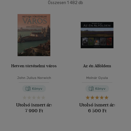
(412)
Összesen
1 482
db
4500 Ft felett
(347)
40 db / oldal
Korosztály szerint
Alkalmaz
Gyermek
(1)
mind
(1)
Ifjúsági
(6)
mind
(6)
Hetven történelmi város
Az én Alföldem
Gyermek és ifjúsági
(4)
John Julius Norwich
Molnár Gyula
Felnőtt
(541)
Könyv
Könyv
Nyelv szerint
Utolsó ismert ár:
Utolsó ismert ár:
Magyar
(277)
7 990 Ft
6 500 Ft
Angol
(85)
Angol-német-francia-