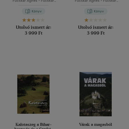
Fucskár Ágnes
-
Fucskár
Fucskár Ágnes
-
Fucskár
József Attila
József Attila
Könyv
Könyv
Utolsó ismert ár:
Utolsó ismert ár:
3 999 Ft
3 999 Ft
Kalotaszeg a Bihar-
Várak a magasból