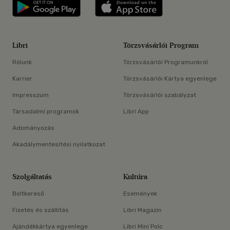
Libri applikáció Szerezd meg: Google P
Libri applikáció 
Libri
Törzsvásárlói Program
Rólunk
Törzsvásárlói Programunkról
Karrier
Törzsvásárlói Kártya egyenlege
Impresszum
Törzsvásárlói szabályzat
Társadalmi programok
Libri App
Adományozás
Akadálymentesítési nyilatkozat
Szolgáltatás
Kultúra
Boltkereső
Események
Fizetés és szállítás
Libri Magazin
Ajándékkártya egyenlege
Libri Mini Polc