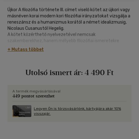
Újkor A filozófia története III. címet viselő kötet az újkori vagy
másnéven korai modern kori filozófiai irányzatokat vizsgálja a
reneszánsz és a humanizmus korától a német idealizmusig,
Nicolaus Cusanustól Hegelig.
A kötet közérthető nyelvezetével nemcsak
szakemberekhez, hanem mélyebb filozófiai ismeretekre
nyitott, igényes érdeklődőkhöz is szól és egyetemi
+ Mutass többet
kurzusokhoz is jól használható.
"Pillanatnyilag a magyar könyvpiacon nincs ehhez fogható
tudományos igényességgel megírt munka, amely a filozófia
Utolsó ismert ár:
4 490 Ft
történetét egyetlen egységes szempont szerint dolgozza
fel, az ókortól a legújabb korig." Patsch Ferenc SJ
A termék megvásárlásával
449 pontot szerezhet
Legyen Ön is törzsvásárlónk, kártyájára akár 10%
visszajár.