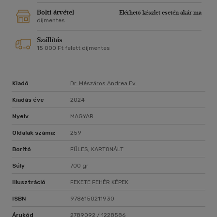
Bolti átvétel
Elérhető készlet esetén akár ma
díjmentes
Szállítás
15 000 Ft felett díjmentes
Kiadó
Dr. Mészáros Andrea Ev.
Kiadás éve
2024
Nyelv
MAGYAR
Oldalak száma:
259
Borító
FÜLES, KARTONÁLT
Súly
700 gr
Illusztráció
FEKETE FEHÉR KÉPEK
ISBN
9786150211930
Árukód
2789092 / 1228586