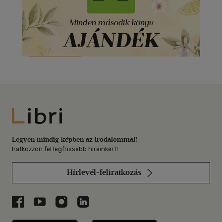
Libri
Legyen mindig képben az irodalommal!
Iratkozzon fel legfrissebb híreinkért!
Hírlevél-feliratkozás
Libri a Facebookon
Libri a Youtube-on
Libri az Instagramon
Libri a LinkedInen