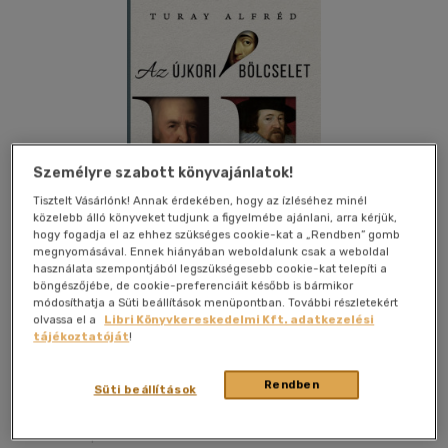
Személyre szabott könyvajánlatok!
Tisztelt Vásárlónk! Annak érdekében, hogy az ízléséhez minél
közelebb álló könyveket tudjunk a figyelmébe ajánlani, arra kérjük,
hogy fogadja el az ehhez szükséges cookie-kat a „Rendben” gomb
megnyomásával. Ennek hiányában weboldalunk csak a weboldal
használata szempontjából legszükségesebb cookie-kat telepíti a
böngészőjébe, de cookie-preferenciáit később is bármikor
módosíthatja a Süti beállítások menüpontban. További részletekért
olvassa el a
Libri Könyvkereskedelmi Kft. adatkezelési
tájékoztatóját
!
Kívánságlistához adom
Megosztom
Rendben
Süti beállítások
Dr. Mészáros Andrea Ev.
|
2024
|
magyar nyelvű
|
füles,
kartonált
|
259 oldal