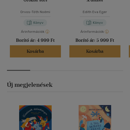
Örökölt sors
A döntés
Orvos-Tóth Noémi
Edith Eva Eger
Könyv
Könyv
Árinformációk
Árinformációk
Borító ár:
4 999 Ft
Borító ár:
5 999 Ft
Kosárba
Kosárba
Új megjelenések