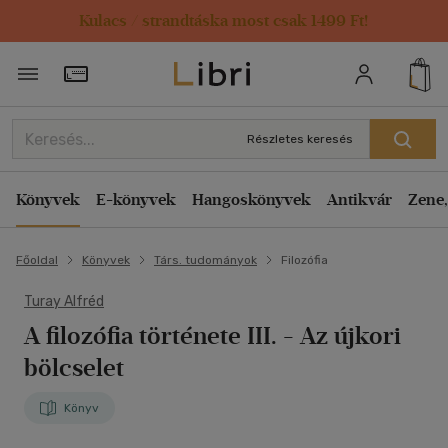
Kulacs / strandtáska most csak 1499 Ft!
Törzsvásárlói Kártya adatai
Részletes keresés
Könyvek
E-könyvek
Hangoskönyvek
Antikvár
Zene,
Főoldal
Könyvek
Társ. tudományok
Filozófia
Turay Alfréd
A filozófia története III. - Az újkori
bölcselet
Könyv