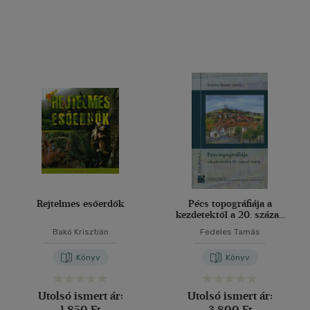
Rejtelmes esőerdők
Pécs topográfiája a
kezdetektől a 20. század
elejéig
Bakó Krisztián
Fedeles Tamás
Könyv
Könyv
Utolsó ismert ár:
Utolsó ismert ár:
1 850 Ft
3 800 Ft