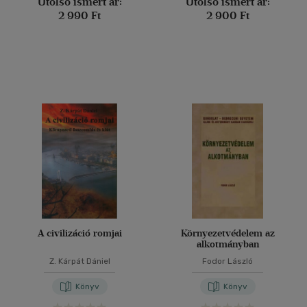
Utolsó ismert ár:
Utolsó ismert ár:
2 990 Ft
2 900 Ft
A civilizáció romjai
Környezetvédelem az
alkotmányban
Z. Kárpát Dániel
Fodor László
Könyv
Könyv