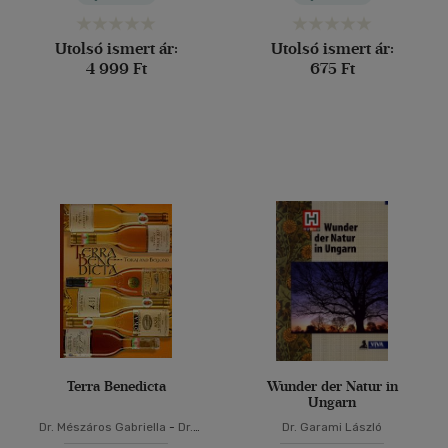
Utolsó ismert ár:
Utolsó ismert ár:
4 999 Ft
675 Ft
Terra Benedicta
Wunder der Natur in
Ungarn
Dr. Mészáros Gabriella
-
Dr.
Dr. Garami László
Rohály Gábor