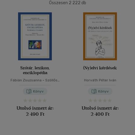
(457)
Összesen
2 222
db
4500 Ft felett
(444)
40 db / oldal
Korosztály szerint
Alkalmaz
Ifjúsági
(2)
mind
(1)
Gyermek és ifjúsági
(2)
Felnőtt
(149)
Szótár, lexikon,
(Ny)elvi kérdések
enciklopédia
Fábián Zsuzsanna
-
Szöllősy
Horváth Péter Iván
Nyelv szerint
Éva
Könyv
Könyv
Magyar
(143)
Angol
(10)
Utolsó ismert ár:
Utolsó ismert ár:
2 490 Ft
2 400 Ft
Német
(2)
Olasz
(1)