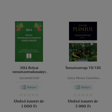
2014 Bolyai
Természetrajz VII-VIII
természettudományi
csapatverseny
Jaczenkó Edit
Caius Plinius Caecilius
Secundus
Könyv
Könyv
Utolsó ismert ár:
Utolsó ismert ár:
1 000 Ft
3 990 Ft