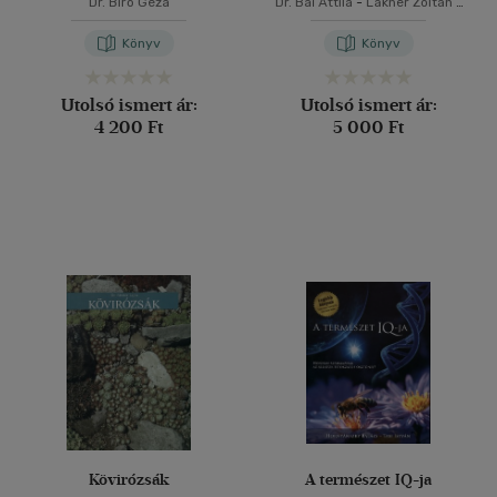
Dr. Bíró Géza
Dr. Bai Attila
-
Lakner Zoltán
-
Marosvölgyi Béla
Könyv
Könyv
Utolsó ismert ár:
Utolsó ismert ár:
4 200 Ft
5 000 Ft
Kövirózsák
A természet IQ-ja