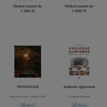
Utolsó ismert ár:
Utolsó ismert ár:
1 500 Ft
1 890 Ft
WEINKELLER
Árulkodó ujjnyomok
Dlusztus Imre
-
Kaiser Ottó
Cseplák György
Könyv
Könyv