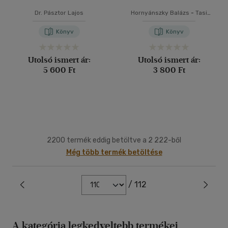
Dr. Pásztor Lajos
Hornyánszky Balázs
-
Tasi
István
Könyv
Könyv
Utolsó ismert ár:
Utolsó ismert ár:
5 600 Ft
3 800 Ft
2200 termék eddig betöltve a 2 222-ből
Még több termék betöltése
/ 112
A kategória legkedveltebb termékei