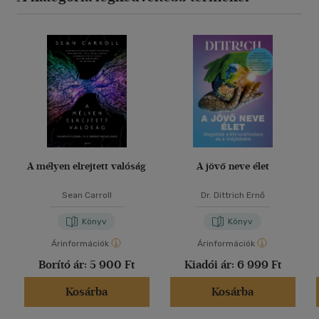
A mélyen elrejtett valóság
A jövő neve élet
Sean Carroll
Dr. Dittrich Ernő
Könyv
Könyv
Árinformációk
Árinformációk
Borító ár:
5 900 Ft
Kiadói ár:
6 999 Ft
Kosárba
Kosárba