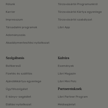
Rólunk
Törzsvásárlói Programunkról
Karrier
Törzsvásárlói Kártya egyenlege
Impresszum
Törzsvásárlói szabályzat
Társadalmi programok
Libri App
Adományozás
Akadálymentesítési nyilatkozat
Szolgáltatás
Kultúra
Boltkereső
Események
Fizetés és szállítás
Libri Magazin
Ajándékkártya egyenlege
Libri Mini Polc
Partnereinknek
Ügyfélszolgálat
E-könyv-segédlet
Libri Partner Program
Elállási nyilatkozat
Médiaajánlat