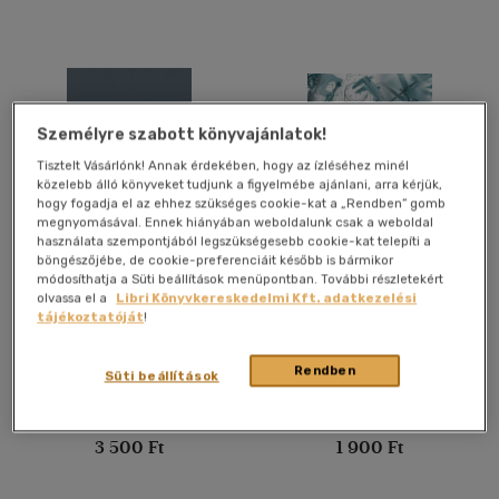
Vélemény szerint
(5)
(1)
Személyre szabott könyvajánlatok!
(2)
Tisztelt Vásárlónk! Annak érdekében, hogy az ízléséhez minél
(2214)
közelebb álló könyveket tudjunk a figyelmébe ajánlani, arra kérjük,
hogy fogadja el az ehhez szükséges cookie-kat a „Rendben” gomb
megnyomásával. Ennek hiányában weboldalunk csak a weboldal
használata szempontjából legszükségesebb cookie-kat telepíti a
Alkalmaz
böngészőjébe, de cookie-preferenciáit később is bármikor
Tudomány és politika.
A XIV. Műszaki
módosíthatja a Süti beállítások menüpontban. További részletekért
tudományos ülésszak
olvassa el a
Libri Könyvkereskedelmi Kft. adatkezelési
előadásai
tájékoztatóját
!
Orosz László
Bitay Enikő
-
Máté Márton
Könyv
Könyv
Rendben
Süti beállítások
Utolsó ismert ár:
Utolsó ismert ár:
3 500 Ft
1 900 Ft