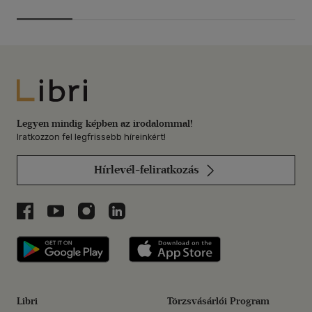
Libri
Legyen mindig képben az irodalommal!
Iratkozzon fel legfrissebb híreinkért!
Hírlevél-feliratkozás
Libri a Facebookon
Libri a Youtube-on
Libri az Instagramon
Libri a LinkedInen
Libri applikáció Szerezd meg: Google P
Libri applikáció 
Libri
Törzsvásárlói Program