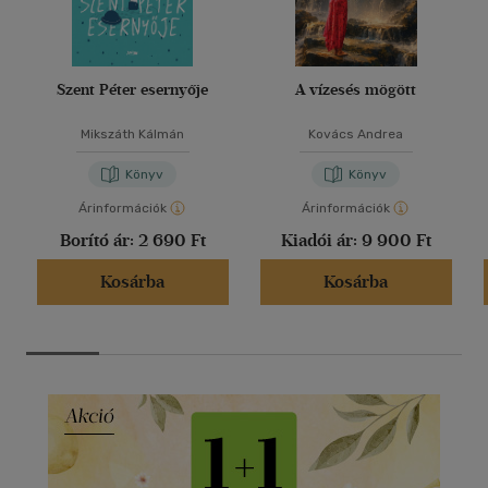
Szent Péter esernyője
A vízesés mögött
Mikszáth Kálmán
Kovács Andrea
Könyv
Könyv
Árinformációk
Árinformációk
Borító ár:
2 690 Ft
Kiadói ár:
9 900 Ft
Kosárba
Kosárba