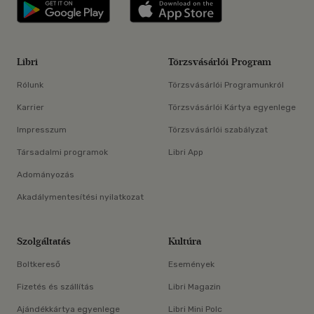
Libri applikáció Szerezd meg: Google P
Libri applikáció 
Libri
Törzsvásárlói Program
Rólunk
Törzsvásárlói Programunkról
Karrier
Törzsvásárlói Kártya egyenlege
Impresszum
Törzsvásárlói szabályzat
Társadalmi programok
Libri App
Adományozás
Akadálymentesítési nyilatkozat
Szolgáltatás
Kultúra
Boltkereső
Események
Fizetés és szállítás
Libri Magazin
Ajándékkártya egyenlege
Libri Mini Polc