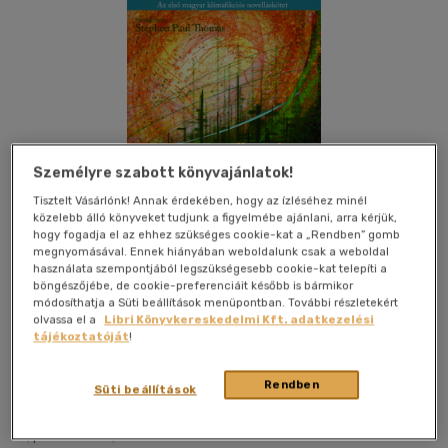
Személyre szabott könyvajánlatok!
Tisztelt Vásárlónk! Annak érdekében, hogy az ízléséhez minél
közelebb álló könyveket tudjunk a figyelmébe ajánlani, arra kérjük,
hogy fogadja el az ehhez szükséges cookie-kat a „Rendben” gomb
megnyomásával. Ennek hiányában weboldalunk csak a weboldal
használata szempontjából legszükségesebb cookie-kat telepíti a
böngészőjébe, de cookie-preferenciáit később is bármikor
módosíthatja a Süti beállítások menüpontban. További részletekért
olvassa el a
Libri Könyvkereskedelmi Kft. adatkezelési
tájékoztatóját
!
Kívánságlistához adom
Megosztom
Rendben
Süti beállítások
Articity Kiadó És Média Kft.
|
2021
|
magyar nyelvű
|
puhatáblás
|
184 oldal