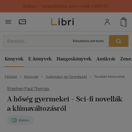
Kulacs / strandtáska most csak 1499 Ft!
Törzsvásárlói Kártya adatai
Részletes keresés
Könyvek
E-könyvek
Hangoskönyvek
Antikvár
Zene,
Főoldal
Könyvek
Tudomány és Természet
További könyveink
Stephen Paul Thomas
A hőség gyermekei
- Sci-fi novellák
a klímaváltozásról
Könyv