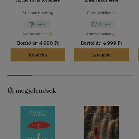
Az idő rövid története
A fák titkos élete
Stephen Hawking
Peter Wohlleben
Könyv
Könyv
Árinformációk
Árinformációk
Borító ár:
4 990 Ft
Borító ár:
4 999 Ft
Kosárba
Kosárba
Új megjelenések