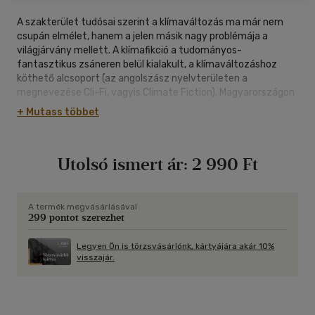
A szakterület tudósai szerint a klímaváltozás ma már nem
csupán elmélet, hanem a jelen másik nagy problémája a
világjárvány mellett. A klímafikció a tudományos-
fantasztikus zsáneren belül kialakult, a klímaváltozáshoz
köthető alcsoport (az angolszász nyelvterületen a
megnevezése Cli-Fi, vagyis Climate Fiction). Magyarországon
ez az első kötet, amely rövid történeteken keresztül próbálja
+ Mutass többet
bemutatni, hogy a szerzők mit gondolnak erről a
problémakörröl, amelynek egyes aspektusai már nem is
annyira a fikció körébe tartoznak, hanem sajnos jelenünk
Utolsó ismert ár:
2 990 Ft
részét képezik.
A történetekhez kapcsólódóan megszólal egy általunk felkért
jövendőbeli, fiatal kutató (Ürge Dóra, Ürge-Vorsatz Diána
A termék megvásárlásával
299 pontot szerezhet
klímakutató lánya), aki más aspektusból szemléli az
eseményeket (így a fikciót megpróbálja a jelen vagy a
közeljövő lehetséges történéseihez kötni). A minden
Legyen Ön is törzsvásárlónk, kártyájára akár 10%
visszajár.
hagyománytól mentes utószó pedig az újságíró, Szedlák
Ádám Zoltán látószögéből sorakoztat egymás mellé (vagy
egymásra) olyan fontos tényeket, amelyek elvezettek a
klímaváltozáshoz, vagy abból kivezető utat mutathatnak.