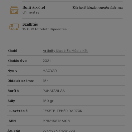
Bolti átvétel
Elérhető készlet esetén akár ma
díjmentes
Szállítás
15 000 Ft felett díjmentes
Kiadó
Articity Kiadó És Média Kft.
Kiadás éve
2021
Nyelv
MAGYAR
Oldalak száma:
184
Borító
PUHATÁBLÁS
Súly
180 gr
Illusztráció
FEKETE-FEHÉR RAJZOK
ISBN
9786155756108
Árukód
2749973 / 1201220