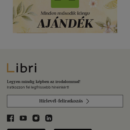
Libri
Legyen mindig képben az irodalommal!
Iratkozzon fel legfrissebb híreinkért!
Hírlevél-feliratkozás
Libri a Facebookon
Libri a Youtube-on
Libri az Instagramon
Libri a LinkedInen