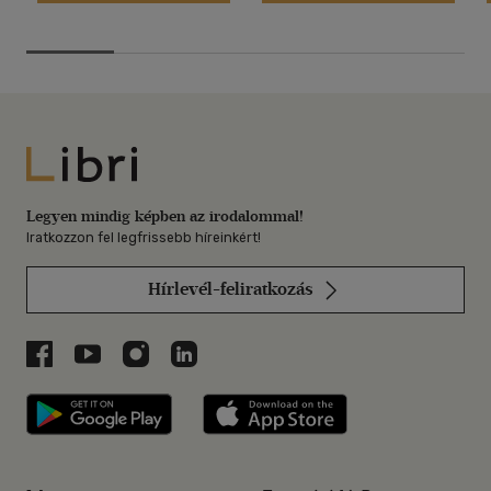
Libri
Legyen mindig képben az irodalommal!
Iratkozzon fel legfrissebb híreinkért!
Hírlevél-feliratkozás
Libri a Facebookon
Libri a Youtube-on
Libri az Instagramon
Libri a LinkedInen
Libri applikáció Szerezd meg: Google P
Libri applikáció 