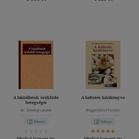
A háziállatok öröklődő
A keltetés kézikönyve
betegségei
Dr. Zöldág László
Bogenfürst Ferenc
Könyv
Könyv
Utolsó ismert ár:
Utolsó ismert ár: