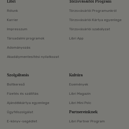
Libri
Törzsvásárlói Program
Rólunk
Törzsvásárlói Programunkról
Karrier
Törzsvásárlói Kártya egyenlege
Impresszum
Törzsvásárlói szabályzat
Társadalmi programok
Libri App
Adományozás
Akadálymentesítési nyilatkozat
Szolgáltatás
Kultúra
Boltkereső
Események
Fizetés és szállítás
Libri Magazin
Ajándékkártya egyenlege
Libri Mini Polc
Partnereinknek
Ügyfélszolgálat
E-könyv-segédlet
Libri Partner Program