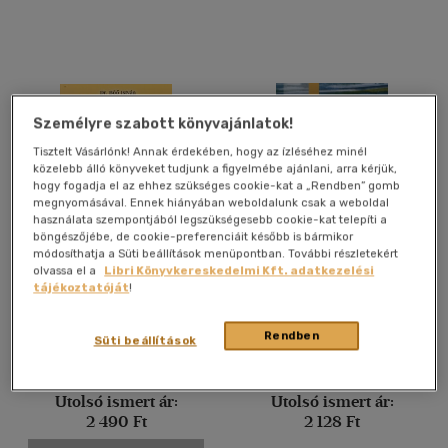
Német
(8)
Portugál
(2)
Román
(1)
Személyre szabott könyvajánlatok!
Vélemény szerint
Tisztelt Vásárlónk! Annak érdekében, hogy az ízléséhez minél
közelebb álló könyveket tudjunk a figyelmébe ajánlani, arra kérjük,
(49)
hogy fogadja el az ehhez szükséges cookie-kat a „Rendben” gomb
megnyomásával. Ennek hiányában weboldalunk csak a weboldal
(13)
használata szempontjából legszükségesebb cookie-kat telepíti a
böngészőjébe, de cookie-preferenciáit később is bármikor
(4)
módosíthatja a Süti beállítások menüpontban. További részletekért
Juhegészségügy
Hagyományos halászati
(1)
olvassa el a
Libri Könyvkereskedelmi Kft. adatkezelési
gazdáknak
eszközök
tájékoztatóját
!
(1)
Dr. Böő Zoltán
Kiss Sándor
(2794)
Rendben
Süti beállítások
Könyv
Könyv
Utolsó ismert ár:
Utolsó ismert ár:
Alkalmaz
2 490 Ft
2 128 Ft