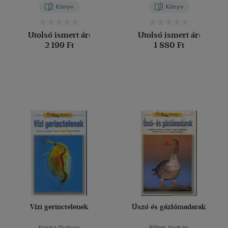
Könyv
Könyv
Utolsó ismert ár:
Utolsó ismert ár:
2 199 Ft
1 880 Ft
Vízi gerinctelenek
Úszó és gázlómadarak
Kriska György
Bőhm András