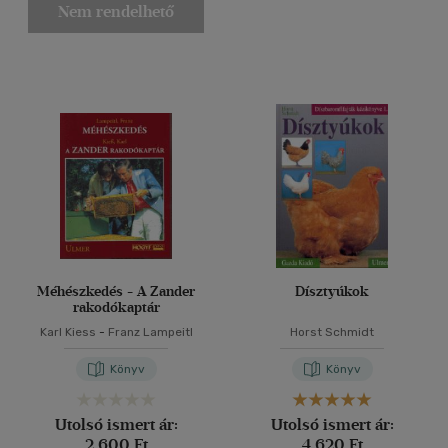
Nem rendelhető
Méhészkedés - A Zander
Dísztyúkok
rakodókaptár
Karl Kiess
-
Franz Lampeitl
Horst Schmidt
Könyv
Könyv
Utolsó ismert ár:
Utolsó ismert ár:
2 600 Ft
4 620 Ft