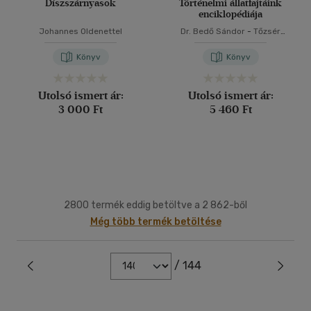
Díszszárnyasok
Történelmi állatfajtáink
enciklopédiája
Johannes Oldenettel
Dr. Bedő Sándor
-
Tőzsér
János
Könyv
Könyv
Utolsó ismert ár:
Utolsó ismert ár:
3 000 Ft
5 460 Ft
2800 termék eddig betöltve a 2 862-ből
Még több termék betöltése
/ 144