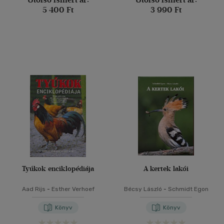
5 400 Ft
3 990 Ft
Tyúkok enciklopédiája
A kertek lakói
Aad Rijs
-
Esther Verhoef
Bécsy László
-
Schmidt Egon
Könyv
Könyv