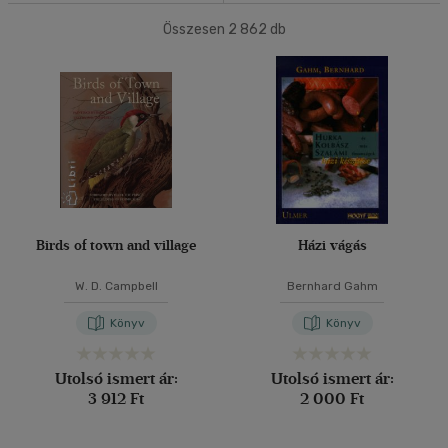
(776)
Összesen
2 862
db
40 db / oldal
Korosztály szerint
Gyermek
(1)
Alkalmaz
3 - 6 év
(1)
Ifjúsági
(43)
10 - 14 év
(36)
mind
(4)
Gyermek és ifjúsági
(6)
Birds of town and village
Házi vágás
Felnőtt
(278)
W. D. Campbell
Bernhard Gahm
Könyv
Könyv
Nyelv szerint
Magyar
(342)
Utolsó ismert ár:
Utolsó ismert ár:
3 912 Ft
2 000 Ft
Angol
(22)
Francia
(3)