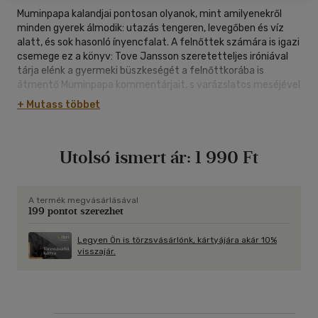
Muminpapa kalandjai pontosan olyanok, mint amilyenekről
minden gyerek álmodik: utazás tengeren, levegőben és víz
alatt, és sok hasonló ínyencfalat. A felnőttek számára is igazi
csemege ez a könyv: Tove Jansson szeretetteljes iróniával
tárja elénk a gyermeki büszkeségét a felnőttkorába is
átmentő Muminpapa kommentárjait, s varázslatos meséjével
óhatatlanul megidézi mindnyájunk saját ifjúságát annak
+ Mutass többet
megannyi történetével.
Utolsó ismert ár:
1 990 Ft
A termék megvásárlásával
199 pontot szerezhet
Legyen Ön is törzsvásárlónk, kártyájára akár 10%
visszajár.