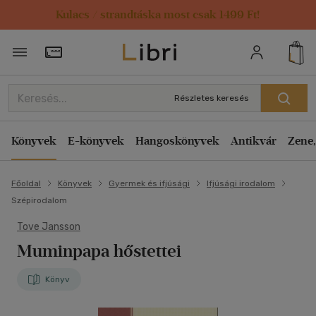
Kulacs / strandtáska most csak 1499 Ft!
Törzsvásárlói Kártya adatai
Részletes keresés
Könyvek
E-könyvek
Hangoskönyvek
Antikvár
Zene,
Főoldal
Könyvek
Gyermek és ifjúsági
Ifjúsági irodalom
Szépirodalom
Tove Jansson
Muminpapa hőstettei
Könyv