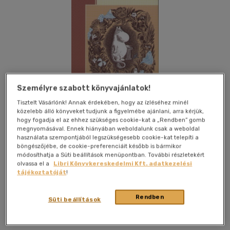
Személyre szabott könyvajánlatok!
Tisztelt Vásárlónk! Annak érdekében, hogy az ízléséhez minél
közelebb álló könyveket tudjunk a figyelmébe ajánlani, arra kérjük,
hogy fogadja el az ehhez szükséges cookie-kat a „Rendben” gomb
megnyomásával. Ennek hiányában weboldalunk csak a weboldal
használata szempontjából legszükségesebb cookie-kat telepíti a
böngészőjébe, de cookie-preferenciáit később is bármikor
módosíthatja a Süti beállítások menüpontban. További részletekért
olvassa el a
Libri Könyvkereskedelmi Kft. adatkezelési
Kívánságlistához adom
Megosztom
tájékoztatóját
!
Rendben
Süti beállítások
Napkút Kiadó Kft
|
2007
|
magyar nyelvű
|
puhatáblás,
ragasztókötött
|
152 oldal