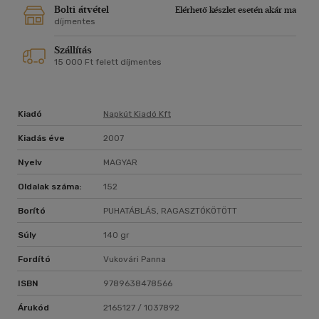
Bolti átvétel
Elérhető készlet esetén akár ma
díjmentes
Szállítás
15 000 Ft felett díjmentes
Kiadó
Napkút Kiadó Kft
Kiadás éve
2007
Nyelv
MAGYAR
Oldalak száma:
152
Borító
PUHATÁBLÁS, RAGASZTÓKÖTÖTT
Súly
140 gr
Fordító
Vukovári Panna
ISBN
9789638478566
Árukód
2165127 / 1037892