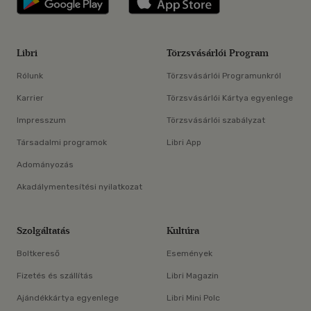
Libri
Törzsvásárlói Program
Rólunk
Törzsvásárlói Programunkról
Karrier
Törzsvásárlói Kártya egyenlege
Impresszum
Törzsvásárlói szabályzat
Társadalmi programok
Libri App
Adományozás
Akadálymentesítési nyilatkozat
Szolgáltatás
Kultúra
Boltkereső
Események
Fizetés és szállítás
Libri Magazin
Ajándékkártya egyenlege
Libri Mini Polc