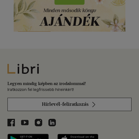
Libri
Legyen mindig képben az irodalommal!
Iratkozzon fel legfrissebb híreinkért!
Hírlevél-feliratkozás
Libri a Facebookon
Libri a Youtube-on
Libri az Instagramon
Libri a LinkedInen
Libri applikáció Szerezd meg: Google P
Libri applikáció 