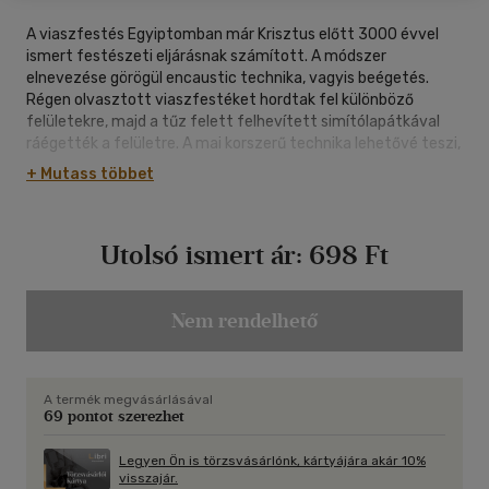
A viaszfestés Egyiptomban már Krisztus előtt 3000 évvel
ismert festészeti eljárásnak számított. A módszer
elnevezése görögül encaustic technika, vagyis beégetés.
Régen olvasztott viaszfestéket hordtak fel különböző
felületekre, majd a tűz felett felhevített simítólapátkával
ráégették a felületre. A mai korszerű technika lehetővé teszi,
hogy újra felfedezzük a régi viasztfestészetet. A viasz a
+ Mutass többet
vasaló lapján gyorsan felolvasztható. A legfontosabb
alapismeretek 10 perc alatt elsajátíthatók, és 1-2 óra
gyakorlás után sikerrel alkalmazhatók. Művészi előképzettség
Utolsó ismert ár:
698 Ft
nélkül is gyönyörű képeket készíthetünk. Tekintettel arra,
hogy a viasz gyorsan lehűl és ismét megszilárdul,
folyamatosan dolgozhatunk.
Nem rendelhető
A termék megvásárlásával
69 pontot szerezhet
Legyen Ön is törzsvásárlónk, kártyájára akár 10%
visszajár.