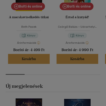
Bolti és online
Bolti és online
A macskaviselkedés titkai
Értsd a kutyád!
Beth Pasek
Csörgő Balázs
-
Udvarhelyi-
Tóth Kata
Könyv
Könyv
Árinformációk
Árinformációk
Borító ár:
4 499 Ft
Borító ár:
4 990 Ft
Kosárba
Kosárba
Új megjelenések