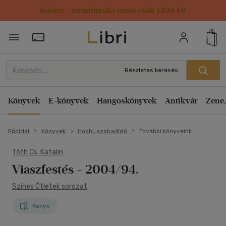
Kulacs / strandtáska most csak 1499 Ft!
Törzsvásárlói Kártya adatai
Részletes keresés
Könyvek
E-könyvek
Hangoskönyvek
Antikvár
Zene,
Főoldal
Könyvek
Hobbi, szabadidő
További könyveink
Tóth Cs. Katalin
Viaszfestés
- 2004/94.
Színes Ötletek sorozat
Könyv