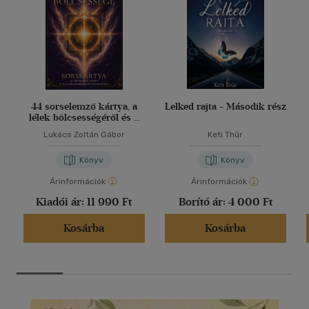
44 sorselemző kártya, a
Lelked rajta - Második rész
lélek bölcsességéről és a
harmóniáról
Lukács Zoltán Gábor
Keti Thür
Könyv
Könyv
Árinformációk
Árinformációk
Kiadói ár:
11 990 Ft
Borító ár:
4 000 Ft
Kosárba
Kosárba