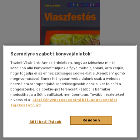
Személyre szabott könyvajánlatok!
Tisztelt Vásárlónk! Annak érdekében, hogy az ízléséhez minél
közelebb álló könyveket tudjunk a figyelmébe ajánlani, arra kérjük,
hogy fogadja el az ehhez szükséges cookie-kat a „Rendben” gomb
megnyomásával. Ennek hiányában weboldalunk csak a weboldal
használata szempontjából legszükségesebb cookie-kat telepíti a
böngészőjébe, de cookie-preferenciáit később is bármikor
módosíthatja a Süti beállítások menüpontban. További részletekért
olvassa el a
Libri Könyvkereskedelmi Kft. adatkezelési
tájékoztatóját
!
Kívánságlistához adom
Megosztom
Rendben
Süti beállítások
Cser Könyvkiadó És Ker. Kft.
|
2004
|
magyar nyelvű
|
fűzve
|
32 oldal