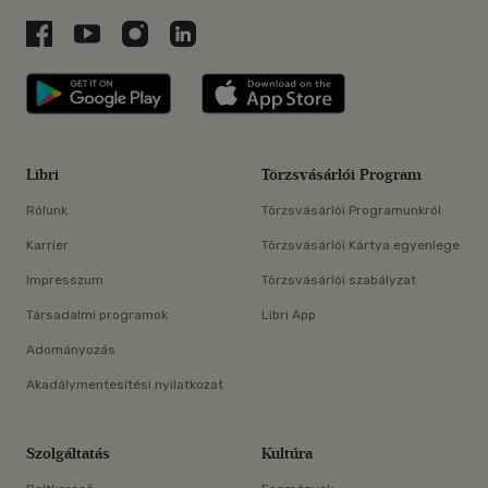
Libri a Facebookon
Libri a Youtube-on
Libri az Instagramon
Libri a LinkedInen
Libri applikáció Szerezd meg: Google P
Libri applikáció 
Libri
Törzsvásárlói Program
Rólunk
Törzsvásárlói Programunkról
Karrier
Törzsvásárlói Kártya egyenlege
Impresszum
Törzsvásárlói szabályzat
Társadalmi programok
Libri App
Adományozás
Akadálymentesítési nyilatkozat
Szolgáltatás
Kultúra