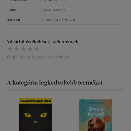
Illusztráció
SZÍNES KÉPEK
ISBN
9639560235
Árukód
2086354 / 1119298
Vásárlói értékelések, vélemények
Kérjük, lépjen be az értékeléshez!
A kategória legkedveltebb termékei