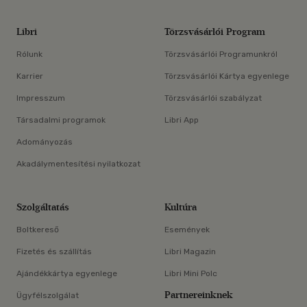
Libri
Törzsvásárlói Program
Rólunk
Törzsvásárlói Programunkról
Karrier
Törzsvásárlói Kártya egyenlege
Impresszum
Törzsvásárlói szabályzat
Társadalmi programok
Libri App
Adományozás
Akadálymentesítési nyilatkozat
Szolgáltatás
Kultúra
Boltkereső
Események
Fizetés és szállítás
Libri Magazin
Ajándékkártya egyenlege
Libri Mini Polc
Partnereinknek
Ügyfélszolgálat