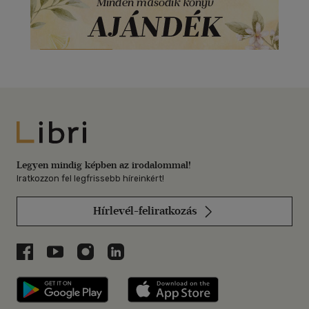
Libri
Legyen mindig képben az irodalommal!
Iratkozzon fel legfrissebb híreinkért!
Hírlevél-feliratkozás
Libri a Facebookon
Libri a Youtube-on
Libri az Instagramon
Libri a LinkedInen
Libri applikáció Szerezd meg: Google P
Libri applikáció 