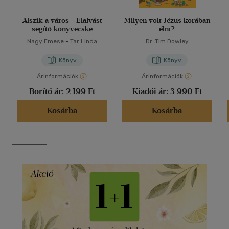
Alszik a város - Elalvást
Milyen volt Jézus korában
segítő könyvecske
élni?
Nagy Emese
-
Tar Linda
Dr. Tim Dowley
Könyv
Könyv
Árinformációk
Árinformációk
Borító ár:
2 199 Ft
Kiadói ár:
3 990 Ft
Kosárba
Kosárba