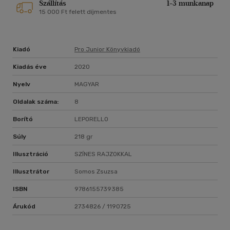
Szállítás
1-3 munkanap
15 000 Ft felett díjmentes
Kiadó
Pro Junior Könyvkiadó
Kiadás éve
2020
Nyelv
MAGYAR
Oldalak száma:
8
Borító
LEPORELLO
Súly
218 gr
Illusztráció
SZÍNES RAJZOKKAL
Illusztrátor
Somos Zsuzsa
ISBN
9786155739385
Árukód
2734826 / 1190725