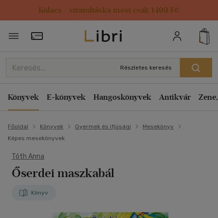
Kulacs / strandtáska most csak 1499 Ft!
Törzsvásárlói Kártya adatai
Részletes keresés
Könyvek
E-könyvek
Hangoskönyvek
Antikvár
Zene,
Főoldal
Könyvek
Gyermek és ifjúsági
Mesekönyv
Képes mesekönyvek
Tóth Anna
Őserdei maszkabál
Könyv