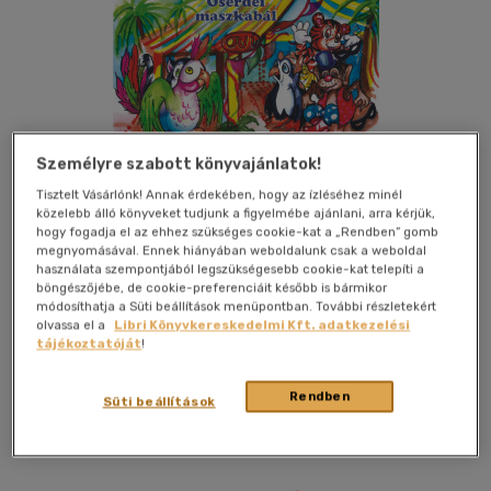
Személyre szabott könyvajánlatok!
Tisztelt Vásárlónk! Annak érdekében, hogy az ízléséhez minél
közelebb álló könyveket tudjunk a figyelmébe ajánlani, arra kérjük,
Kívánságlistához adom
Megosztom
hogy fogadja el az ehhez szükséges cookie-kat a „Rendben” gomb
megnyomásával. Ennek hiányában weboldalunk csak a weboldal
használata szempontjából legszükségesebb cookie-kat telepíti a
böngészőjébe, de cookie-preferenciáit később is bármikor
módosíthatja a Süti beállítások menüpontban. További részletekért
Pro Junior Könyvkiadó
|
2020
|
magyar nyelvű
|
leporello
|
8
olvassa el a
Libri Könyvkereskedelmi Kft. adatkezelési
oldal
tájékoztatóját
!
Álarcosbált rendeznek az őserdőben lévő óvodában, ahová
Rendben
meghívják a cicát vendégségbe. Mindenki a saját maga által
Süti beállítások
készített vidám jelmezt viseli.