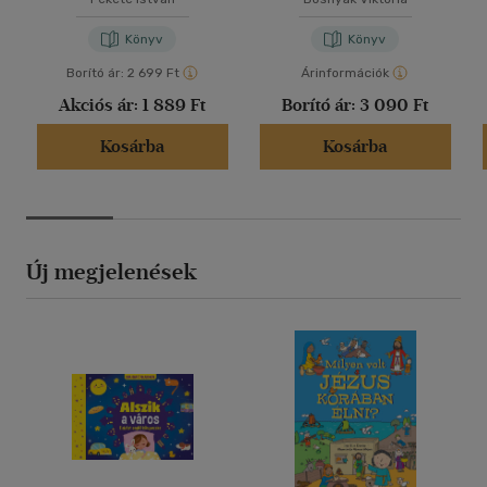
Könyv
Könyv
Borító ár:
2 699 Ft
Árinformációk
Akciós ár:
1 889 Ft
Borító ár:
3 090 Ft
Kosárba
Kosárba
Új megjelenések