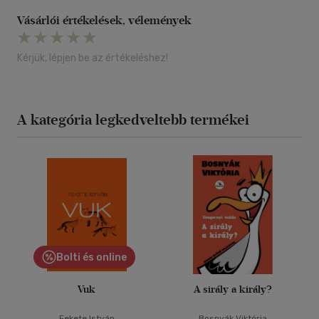
Vásárlói értékelések, vélemények
Kérjük, lépjen be az értékeléshez!
A kategória legkedveltebb termékei
Bolti és online
Vuk
A sirály a király?
Fekete István
Bosnyák Viktória