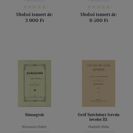
Utolsó ismert ár:
Utolsó ismert ár:
3 900 Ft
6 500 Ft
Sümegvár
Gróf Széchényi István
levelei III.
Kimnach Ödön
Majláth Béla