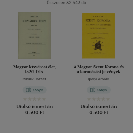
régészet
(151)
Összesen
32 543
db
40 db / oldal
További könyveink
(3 991)
Alkalmaz
Típus
Könyv
(1015)
Antikvár
(26388)
E-könyv
(429)
Magyar kisvárosi élet,
A Magyar Szent Korona és
1526-1715.
a koronázási jelvények
története és műleírása
Mikulik József
Ipolyi Arnold
Akció
Könyv
Könyv
Csak akciós
(42)
Utolsó ismert ár:
Utolsó ismert ár:
6 500 Ft
6 500 Ft
Elérhetőség
Előrendelhető
(11)
Új a kínálatban
(19)