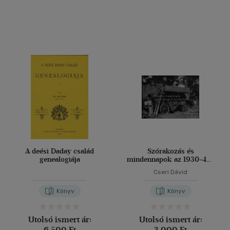
Vélemény szerint
(396)
(124)
(49)
(21)
(36)
(31917)
Alkalmaz
A deési Daday család
Szórakozás és
genealogiája
mindennapok az 1930-40-
es évek Szigetközében
Cseri Dávid
Könyv
Könyv
Utolsó ismert ár:
Utolsó ismert ár:
6 500 Ft
3 000 Ft