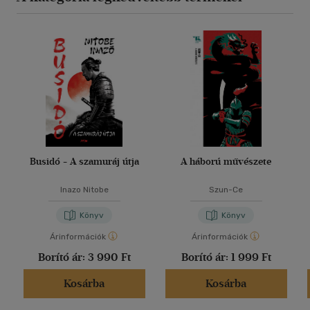
Busidó - A szamuráj útja
A háború művészete
Inazo Nitobe
Szun-Ce
Könyv
Könyv
Árinformációk
Árinformációk
Borító ár:
3 990 Ft
Borító ár:
1 999 Ft
Kosárba
Kosárba