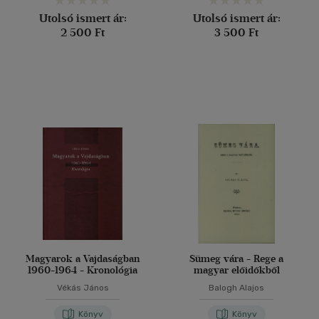
Utolsó ismert ár:
Utolsó ismert ár:
2 500 Ft
3 500 Ft
Magyarok a Vajdaságban
Sümeg vára - Rege a
1960-1964 - Kronológia
magyar előidőkből
Vékás János
Balogh Alajos
Könyv
Könyv