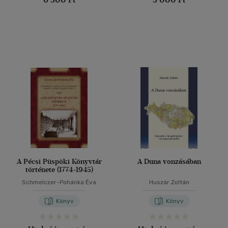
A Pécsi Püspöki Könyvtár
A Duna vonzásában
története (1774-1945)
Schmelczer-Pohánka Éva
Huszár Zoltán
Könyv
Könyv