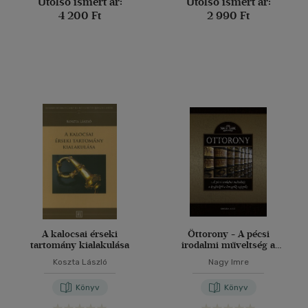
Utolsó ismert ár:
Utolsó ismert ár:
4 200 Ft
2 990 Ft
A kalocsai érseki
Öttorony - A pécsi
tartomány kialakulása
irodalmi műveltség a
kezdetektől a huszadik
Koszta László
Nagy Imre
századig
Könyv
Könyv