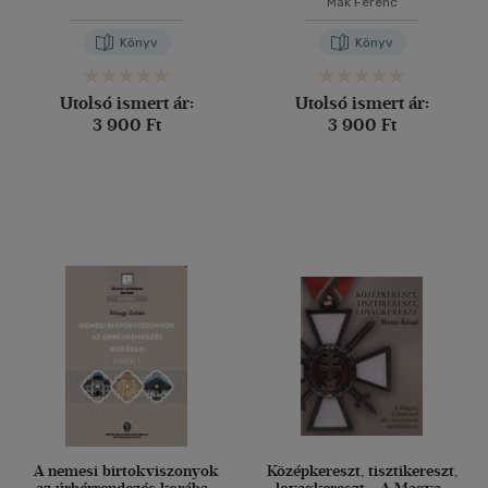
Mák Ferenc
Könyv
Könyv
Utolsó ismert ár:
Utolsó ismert ár:
3 900 Ft
3 900 Ft
A nemesi birtokviszonyok
Középkereszt, tisztikereszt,