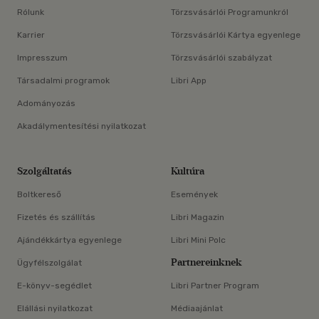
Rólunk
Törzsvásárlói Programunkról
Karrier
Törzsvásárlói Kártya egyenlege
Impresszum
Törzsvásárlói szabályzat
Társadalmi programok
Libri App
Adományozás
Akadálymentesítési nyilatkozat
Szolgáltatás
Kultúra
Boltkereső
Események
Fizetés és szállítás
Libri Magazin
Ajándékkártya egyenlege
Libri Mini Polc
Partnereinknek
Ügyfélszolgálat
E-könyv-segédlet
Libri Partner Program
Elállási nyilatkozat
Médiaajánlat