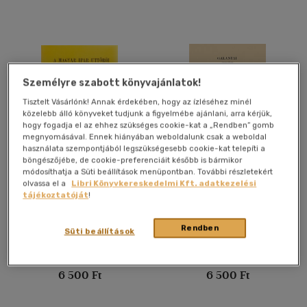
Ár szerint
500 Ft alatt
(14)
500 Ft - 2500 Ft
(16298)
Személyre szabott könyvajánlatok!
2500 Ft - 4500 Ft
(8249)
Tisztelt Vásárlónk! Annak érdekében, hogy az ízléséhez minél
közelebb álló könyveket tudjunk a figyelmébe ajánlani, arra kérjük,
4500 Ft felett
(8647)
hogy fogadja el az ehhez szükséges cookie-kat a „Rendben” gomb
megnyomásával. Ennek hiányában weboldalunk csak a weboldal
használata szempontjából legszükségesebb cookie-kat telepíti a
böngészőjébe, de cookie-preferenciáit később is bármikor
Korosztály szerint
A magyar ipar úttörői -
Galantai gróf Eszterházy
módosíthatja a Süti beállítások menüpontban. További részletekért
Élet- és jellemrajzok
Miklós, Magyarország
olvassa el a
Libri Könyvkereskedelmi Kft. adatkezelési
Gyermek
(8)
nádora I. 1582-1622
tájékoztatóját
!
Gelléri Mór
Esterházy Pál
mind
(7)
Könyv
Könyv
Ifjúsági
(34)
Rendben
Süti beállítások
6 -10 év
(3)
Utolsó ismert ár:
Utolsó ismert ár:
10 - 14 év
(2)
6 500 Ft
6 500 Ft
14 - 18 év
(6)
mind
(18)