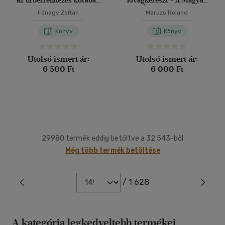
az úrbérrendezés korában
lovagkereszt - A Magyar
I-II.
Érdemrend hősi
Fónagy Zoltán
Maruzs Roland
halottainak emlékkönyve
Könyv
Könyv
Utolsó ismert ár:
Utolsó ismert ár:
6 500 Ft
6 000 Ft
29980 termék eddig betöltve a 32 543-ből
Még több termék betöltése
/ 1 628
A kategória legkedveltebb termékei