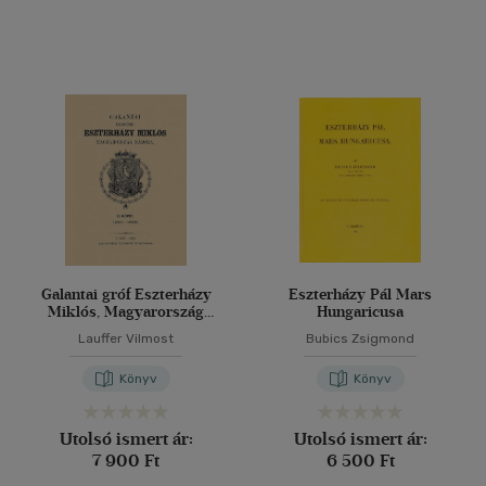
Gyermek és ifjúsági
(11)
Felnőtt
(7809)
Nyelv szerint
Magyar
(7658)
Angol
(149)
Angol - olasz - magyar
(1)
Cseh
(4)
Galantai gróf Eszterházy
Eszterházy Pál Mars
Miklós, Magyarország
Hungaricusa
Finn
(1)
nádora II. 1623-1626
Lauffer Vilmost
Bubics Zsigmond
Francia
(15)
Horvát
(3)
Könyv
Könyv
Japán
(3)
Utolsó ismert ár:
Utolsó ismert ár:
több nyelv megjelenítése
7 900 Ft
6 500 Ft