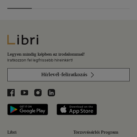
Libri
Legyen mindig képben az irodalommal!
Iratkozzon fel legfrissebb híreinkért!
Hírlevél-feliratkozás
Libri a Facebookon
Libri a Youtube-on
Libri az Instagramon
Libri a LinkedInen
Libri applikáció Szerezd meg: Google P
Libri applikáció 
Libri
Törzsvásárlói Program