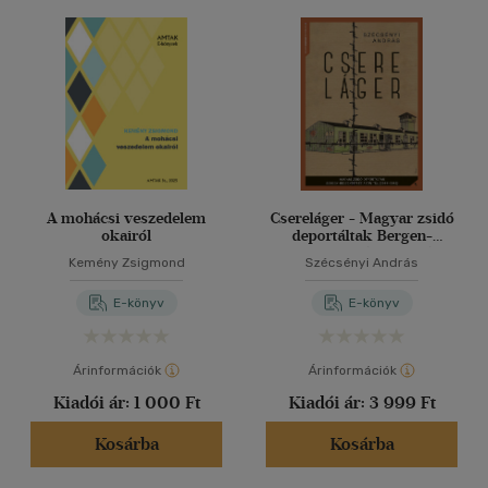
A mohácsi veszedelem
Csereláger - Magyar zsidó
okairól
deportáltak Bergen-
Belsenben és azon túl
Kemény Zsigmond
Szécsényi András
(1944-1945)
E-könyv
E-könyv
Árinformációk
Árinformációk
Kiadói ár:
1 000 Ft
Kiadói ár:
3 999 Ft
Kosárba
Kosárba