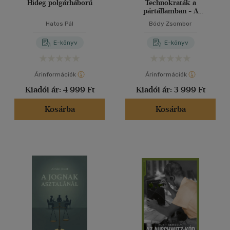
Hideg polgárháború
Technokraták a
pártállamban - A
szakértelem és a hatalom
Hatos Pál
Bódy Zsombor
dinamikája a
szocializmusban
E-könyv
E-könyv
Árinformációk
Árinformációk
Kiadói ár:
4 999 Ft
Kiadói ár:
3 999 Ft
Kosárba
Kosárba