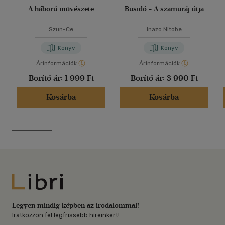
A háború művészete
Busidó - A szamuráj útja
Szun-Ce
Inazo Nitobe
Könyv
Könyv
Árinformációk
Árinformációk
Borító ár:
1 999 Ft
Borító ár:
3 990 Ft
Kosárba
Kosárba
Libri
Legyen mindig képben az irodalommal!
Iratkozzon fel legfrissebb híreinkért!