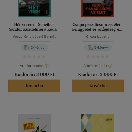
Hét verem - Scheiber
Csupa paradicsom az élet -
Sándor küzdelmei a kádári
Felügyelet és önfejűség egy
állambiztonsággal
20. századi női
Veszprémy László Bernát
Grexa Izabella
élettörténetben
E-könyv
E-könyv
Árinformációk
Árinformációk
Kiadói ár:
3 999 Ft
Kiadói ár:
3 999 Ft
Kosárba
Kosárba