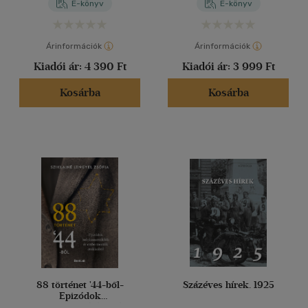
E-könyv
E-könyv
Vélemény szerint
(396)
Árinformációk
Árinformációk
(124)
Kiadói ár:
4 390 Ft
Kiadói ár:
3 999 Ft
(49)
Kosárba
Kosárba
(21)
(36)
(31904)
Alkalmaz
88 történet '44-ből-
Százéves hírek. 1925
Epizódok
holokauszttúlélők és