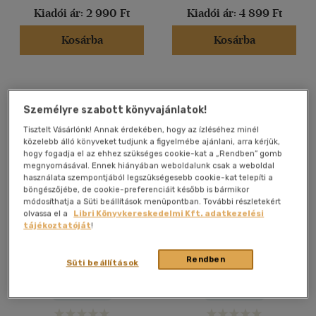
Kiadói ár:
2 990 Ft
Kiadói ár:
4 899 Ft
Ár szerint
Kosárba
Kosárba
500 Ft alatt
(14)
500 Ft - 2500 Ft
(16291)
2500 Ft - 4500 Ft
(8253)
Személyre szabott könyvajánlatok!
4500 Ft felett
(8638)
Tisztelt Vásárlónk! Annak érdekében, hogy az ízléséhez minél
közelebb álló könyveket tudjunk a figyelmébe ajánlani, arra kérjük,
hogy fogadja el az ehhez szükséges cookie-kat a „Rendben” gomb
megnyomásával. Ennek hiányában weboldalunk csak a weboldal
Korosztály szerint
használata szempontjából legszükségesebb cookie-kat telepíti a
böngészőjébe, de cookie-preferenciáit később is bármikor
Gyermek
(8)
módosíthatja a Süti beállítások menüpontban. További részletekért
mind
(7)
olvassa el a
Libri Könyvkereskedelmi Kft. adatkezelési
tájékoztatóját
!
Ifjúsági
(34)
Nyilaskeltető
Sebre tett kézzel -
Újrakezdés, emlékezet és
6 -10 év
(3)
populáris képzelet a
Rendben
Süti beállítások
Zoltán Gábor
Bódi Lóránt
vészkorszak után
10 - 14 év
(2)
E-könyv
E-könyv
14 - 18 év
(6)
mind
(18)