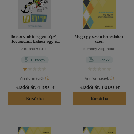
Balsors, akit régen tép? -
Még egy szó a forradalom
Történelmi kalauz egy új
után
nemzedéknek
Stefano Bottoni
Kemény Zsigmond
E-könyv
E-könyv
Árinformációk
Árinformációk
Kiadói ár:
4 199 Ft
Kiadói ár:
1 000 Ft
Kosárba
Kosárba