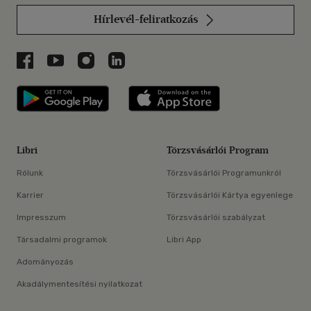
Hírlevél-feliratkozás
Libri a Facebookon
Libri a Youtube-on
Libri az Instagramon
Libri a LinkedInen
Libri applikáció Szerezd meg: Google P
Libri applikáció 
Libri
Törzsvásárlói Program
Rólunk
Törzsvásárlói Programunkról
Karrier
Törzsvásárlói Kártya egyenlege
Impresszum
Törzsvásárlói szabályzat
Társadalmi programok
Libri App
Adományozás
Akadálymentesítési nyilatkozat