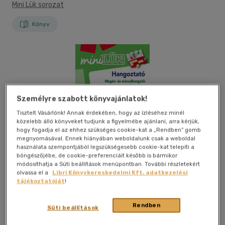
Mini Lük sorozat
Könyv
Személyre szabott könyvajánlatok!
Tisztelt Vásárlónk! Annak érdekében, hogy az ízléséhez minél
közelebb álló könyveket tudjunk a figyelmébe ajánlani, arra kérjük,
hogy fogadja el az ehhez szükséges cookie-kat a „Rendben” gomb
megnyomásával. Ennek hiányában weboldalunk csak a weboldal
használata szempontjából legszükségesebb cookie-kat telepíti a
böngészőjébe, de cookie-preferenciáit később is bármikor
módosíthatja a Süti beállítások menüpontban. További részletekért
olvassa el a
Libri Könyvkereskedelmi Kft. adatkezelési
tájékoztatóját
!
Rendben
Süti beállítások
Kívánságlistához adom
Megosztom