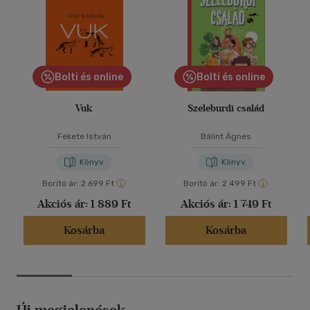
Bolti és online
Bolti és online
Vuk
Szeleburdi család
Fekete István
Bálint Ágnes
Könyv
Könyv
Borító ár:
2 699 Ft
Borító ár:
2 499 Ft
Akciós ár:
1 889 Ft
Akciós ár:
1 749 Ft
Kosárba
Kosárba