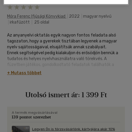
Móra Ferenc Ifjúsági Könyvkiad
|
2022
|
magyar nyelvű
|
irkafűzött
|
25 oldal
Az anyanyelvi oktatás egyik nagyon fontos feladata alsó
tagozaton, hogy a gyerekek tisztában legyenek a magyar
nyelv sajátosságaival, elsajátítsák annak szabályait.
Ennek segítségével pedig kialakuljon és erősödjön bennük a
tudatos és helyes nyelvhasználatra való törekvés. A
füzetben játékos, gondolkodtató feladatok találhatók a
magán- és mássalhangzók időtartamának gyakorlásához,
+ Mutass többet
melyek alkalmazásával megszilárdíthatóak az ehhez a
témakörhöz kapcsolódó helyesírási ismeretek.
Utolsó ismert ár:
1 399 Ft
A termék megvásárlásával
139 pontot szerezhet
Legyen Ön is törzsvásárlónk, kártyájára akár 10%