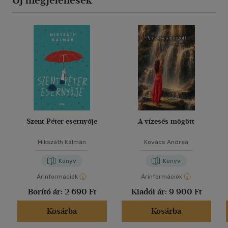
Új megjelenések
Szent Péter esernyője
A vízesés mögött
Mikszáth Kálmán
Kovács Andrea
Könyv
Könyv
Árinformációk
Árinformációk
Borító ár:
2 690 Ft
Kiadói ár:
9 900 Ft
Kosárba
Kosárba