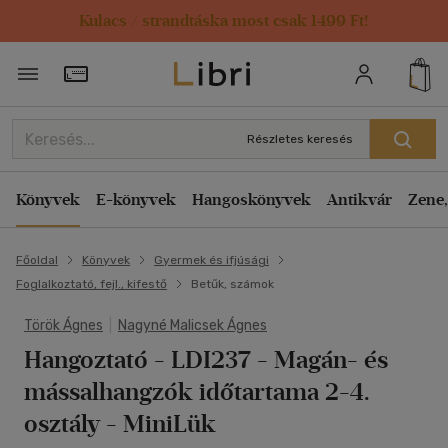
Kulacs / strandtáska most csak 1499 Ft!
Törzsvásárlói Kártya adatai
Részletes keresés
Könyvek
E-könyvek
Hangoskönyvek
Antikvár
Zene,
Főoldal
Könyvek
Gyermek és ifjúsági
Foglalkoztató, fejl., kifestő
Betűk, számok
Török Ágnes
|
Nagyné Malicsek Ágnes
Hangoztató - LDI237
- Magán- és
mássalhangzók időtartama 2-4.
osztály - MiniLük