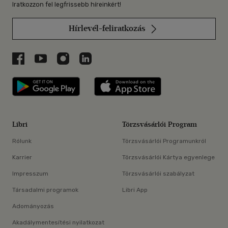
Iratkozzon fel legfrissebb híreinkért!
Hírlevél-feliratkozás
Libri a Facebookon
Libri a Youtube-on
Libri az Instagramon
Libri a LinkedInen
Libri applikáció Szerezd meg: Google P
Libri applikáció 
Libri
Törzsvásárlói Program
Rólunk
Törzsvásárlói Programunkról
Karrier
Törzsvásárlói Kártya egyenlege
Impresszum
Törzsvásárlói szabályzat
Társadalmi programok
Libri App
Adományozás
Akadálymentesítési nyilatkozat