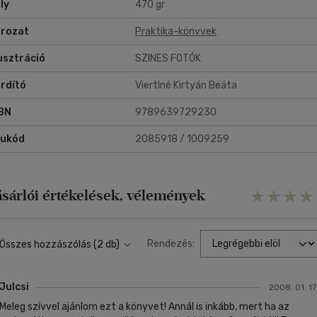
ly
470 gr
rozat
Praktika-könyvek
lusztráció
SZINES FOTÓK
rdító
Viertlné Kirtyán Beáta
BN
9789639729230
rukód
2085918 / 1009259
ásárlói értékelések, vélemények
Rendezés:
Összes hozzászólás (2 db)
Julcsi
2008. 01. 17
Meleg szívvel ajánlom ezt a könyvet! Annál is inkább, mert ha az