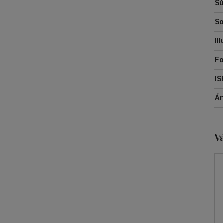
Sú
So
Il
Fo
IS
Á
V