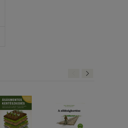
Hátra
Előre