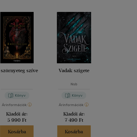
 szörnyeteg szíve
Vadak szigete
Atalan
Nsb
Jennifer S
Könyv
Könyv
Kön
Árinformációk
Árinformációk
Árinformáci
Kiadói ár:
Kiadói ár:
Kiadói 
5 990 Ft
7 490 Ft
5 199 
Kosárba
Kosárba
Kosár