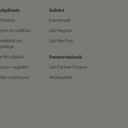
olgáltatás
Kultúra
ltkereső
Események
zetés és szállítás
Libri Magazin
ándékkártya
Libri Mini Polc
yenlege
Partnereinknek
yfélszolgálat
könyv-segédlet
Libri Partner Program
állási nyilatkozat
Médiaajánlat