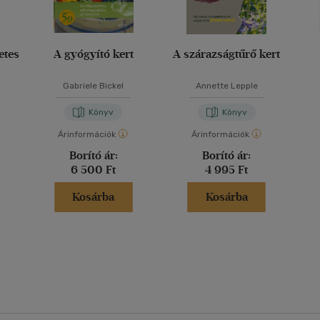
etes
A gyógyító kert
A szárazságtűrő kert
Gabriele Bickel
Annette Lepple
Könyv
Könyv
Árinformációk
Árinformációk
Borító ár:
Borító ár:
6 500 Ft
4 995 Ft
Kosárba
Kosárba