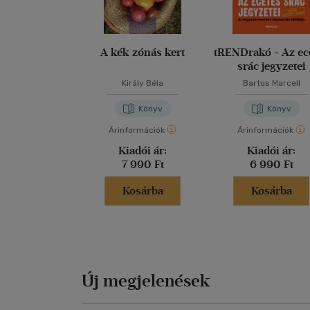
A kék zónás kert
tRENDrakó - Az ec
srác jegyzetei
Király Béla
Bartus Marcell
Könyv
Könyv
Árinformációk
Árinformációk
Kiadói ár:
Kiadói ár:
7 990 Ft
6 990 Ft
Kosárba
Kosárba
Új megjelenések