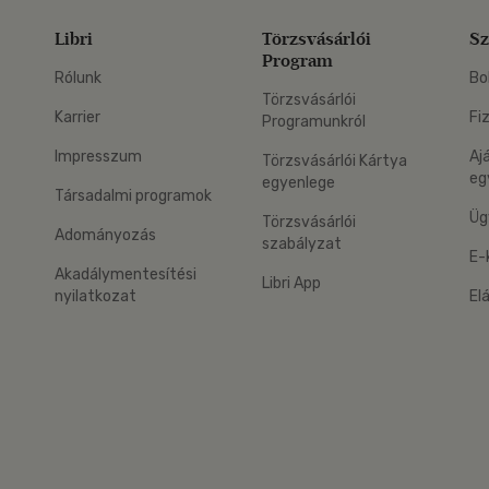
Libri
Törzsvásárlói
Sz
Program
Rólunk
Bo
Törzsvásárlói
Karrier
Fi
Programunkról
Impresszum
Aj
Törzsvásárlói Kártya
eg
egyenlege
Társadalmi programok
Üg
Törzsvásárlói
Adományozás
szabályzat
E-
Akadálymentesítési
Libri App
nyilatkozat
El
eg: Google Play
 applikáció Letölthető az App Store-ból