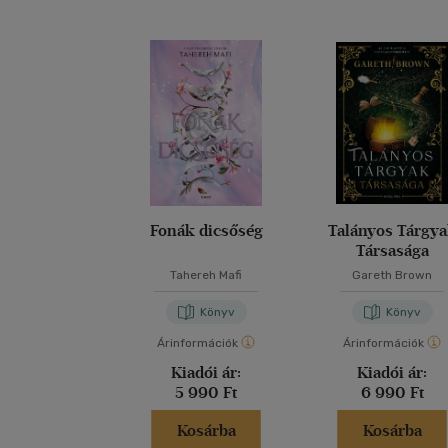
Fonák dicsőség
Talányos Tárgy
Társasága
Tahereh Mafi
Gareth Brown
Könyv
Könyv
Árinformációk
Árinformációk
Kiadói ár:
Kiadói ár:
5 990 Ft
6 990 Ft
Kosárba
Kosárba