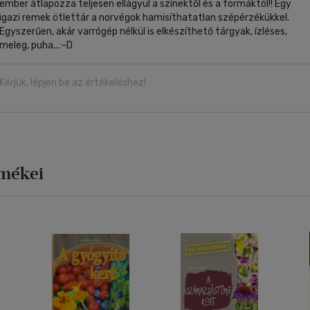
ember átlapozza teljesen ellágyul a színektől és a formáktól!! Egy
igazi remek ötlettár a norvégok hamisíthatatlan szépérzékükkel.
Egyszerűen, akár varrógép nélkül is elkészíthető tárgyak, ízléses,
meleg, puha...:-D
Kérjük, lépjen be az értékeléshez!
rmékei