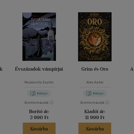
ak
Évszázadok vámpírjai
Grim és Oro
A
Muskovits Eszter
Alex Aster
Könyv
Könyv
Árinformációk
Árinformációk
Borító ár:
Kiadói ár:
2 990 Ft
11 999 Ft
Kosárba
Kosárba