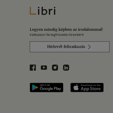
Libri
Legyen mindig képben az irodalommal!
Iratkozzon fel legfrissebb híreinkért!
Hírlevél-feliratkozás
Libri a Facebookon
Libri a Youtube-on
Libri az Instagramon
Libri a LinkedInen
Libri applikáció Szerezd m
Libri