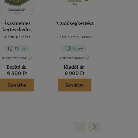
Bolti és
Ásásmentes
A zöldségkertész
50 kertépít
kertészkedés
Charlie Nardozzi
Jean-Martin Fortier
Simon Akeroyd
-
Könyv
Könyv
Kön
Árinformációk
Árinformációk
Árinformáci
Borító ár:
Kiadói ár:
Borító 
6 800 Ft
9 900 Ft
6 995 
Kosárba
Kosárba
Kosár
Hátra
Előre