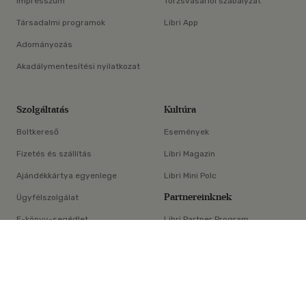
Impresszum
Törzsvásárlói szabályzat
Társadalmi programok
Libri App
Adományozás
Akadálymentesítési nyilatkozat
Szolgáltatás
Kultúra
Boltkereső
Események
Fizetés és szállítás
Libri Magazin
Ajándékkártya egyenlege
Libri Mini Polc
Partnereinknek
Ügyfélszolgálat
E-könyv-segédlet
Libri Partner Program
×
Elállási nyilatkozat
Médiaajánlat
ÁSZF
Adatvédelem
Oldaltérkép
Süti beállítások