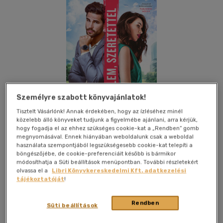
Személyre szabott könyvajánlatok!
Tisztelt Vásárlónk! Annak érdekében, hogy az ízléséhez minél
közelebb álló könyveket tudjunk a figyelmébe ajánlani, arra kérjük,
hogy fogadja el az ehhez szükséges cookie-kat a „Rendben” gomb
megnyomásával. Ennek hiányában weboldalunk csak a weboldal
használata szempontjából legszükségesebb cookie-kat telepíti a
böngészőjébe, de cookie-preferenciáit később is bármikor
Kívánságlistához adom
Megosztom
módosíthatja a Süti beállítások menüpontban. További részletekért
olvassa el a
Libri Könyvkereskedelmi Kft. adatkezelési
tájékoztatóját
!
Álomgyár Kiadó
|
2023
|
magyar nyelvű
|
puhatáblás
|
399
oldal
Rendben
Süti beállítások
"Aranyat érő kortárs romantika." - Publisher Weekly