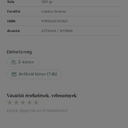
Súly
320 gr
Fordító
Lukács Andrea
ISBN
9789635707621
Árukód
2773044 / 1217886
Elérhető még:
E-könyv
Antikvár könyv (1 db)
Vásárlói értékelések, vélemények
Kérjük, lépjen be az értékeléshez!