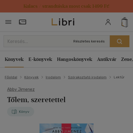
Kulacs / strandtáska most csak 1499 Ft!
Törzsvásárlói Kártya adatai
Részletes keresés
Könyvek
E-könyvek
Hangoskönyvek
Antikvár
Zene,
Főoldal
Könyvek
Irodalom
Szórakoztató irodalom
Lektűr
Abby Jimenez
Tőlem, szeretettel
Könyv