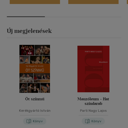
Új megjelenések
Öt színmű
Mauzóleum - Hat
színdarab
Kerékgyártó István
Parti Nagy Lajos
Könyv
Könyv