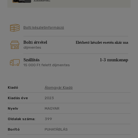
bestsellerszerző regénye a szörnyű első benyomásokról, a
vicces második esélyekről és a tökéletes partner
megtalálásának öröméről szól.
Bolti készletinformáció
"Abby Jimenez szavai olyanok, mint a varázspor... humort és
melegséget szórnak az életembe." - Ali
Hazelwood, New York Times bestsellerszerző
Bolti átvétel
Elérhető készlet esetén akár ma
díjmentes
"Remekül megírt történet a szerelemről, a nehéz családi
kapcsolatokról és az élet élvezetéről." -
Szállítás
1-3 munkanap
Farrah Rochon, USA Today bestsellerszerző
15 000 Ft felett díjmentes
Kiadó
Álomgyár Kiadó
Kiadás éve
2023
Nyelv
MAGYAR
Oldalak száma:
399
Borító
PUHATÁBLÁS