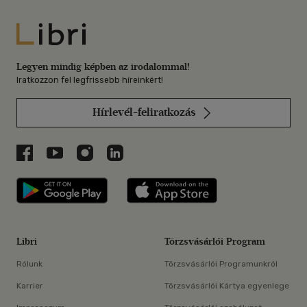
Libri
Legyen mindig képben az irodalommal!
Iratkozzon fel legfrissebb híreinkért!
Hírlevél-feliratkozás
Libri a Facebookon
Libri a Youtube-on
Libri az Instagramon
Libri a LinkedInen
Libri applikáció Szerezd meg: Google P
Libri applikáció 
Libri
Törzsvásárlói Program
Rólunk
Törzsvásárlói Programunkról
Karrier
Törzsvásárlói Kártya egyenlege