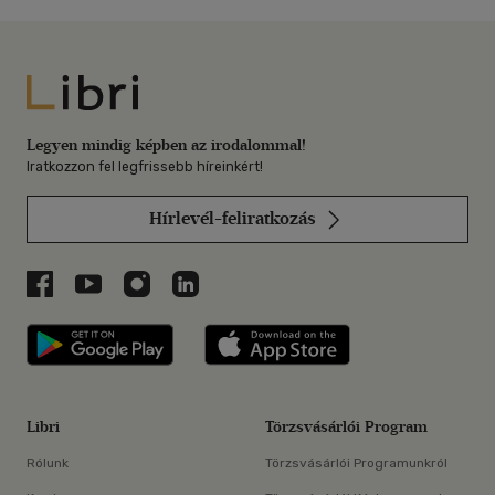
Libri
Legyen mindig képben az irodalommal!
Iratkozzon fel legfrissebb híreinkért!
Hírlevél-feliratkozás
Libri a Facebookon
Libri a Youtube-on
Libri az Instagramon
Libri a LinkedInen
Libri applikáció Szerezd meg: Google P
Libri applikáció 
Libri
Törzsvásárlói Program
Rólunk
Törzsvásárlói Programunkról