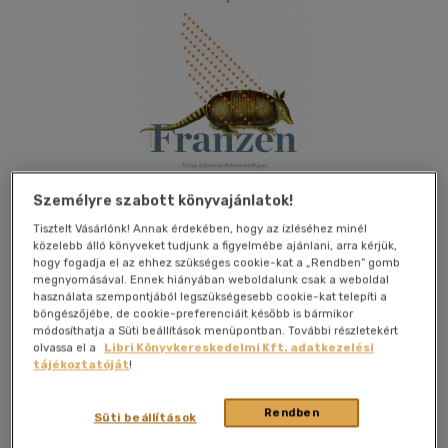
Személyre szabott könyvajánlatok!
Tisztelt Vásárlónk! Annak érdekében, hogy az ízléséhez minél
közelebb álló könyveket tudjunk a figyelmébe ajánlani, arra kérjük,
hogy fogadja el az ehhez szükséges cookie-kat a „Rendben” gomb
megnyomásával. Ennek hiányában weboldalunk csak a weboldal
használata szempontjából legszükségesebb cookie-kat telepíti a
Kívánságlistához adom
Megosztom
böngészőjébe, de cookie-preferenciáit később is bármikor
módosíthatja a Süti beállítások menüpontban. További részletekért
olvassa el a
Libri Könyvkereskedelmi Kft. adatkezelési
tájékoztatóját
!
21. Század Kiadó
|
2022
|
magyar nyelvű
|
puhatáblás
|
811
oldal
Rendben
Süti beállítások
"Vicces, bölcs, és kivételesen intelligens." (Chicago Tribune)