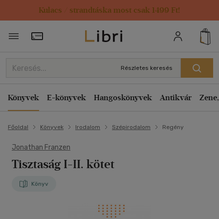
Kulacs / strandtáska most csak 1499 Ft!
Törzsvásárlói Kártya adatai
Részletes keresés
Könyvek
E-könyvek
Hangoskönyvek
Antikvár
Zene,
Főoldal
Könyvek
Irodalom
Szépirodalom
Regény
Jonathan Franzen
Tisztaság I-II. kötet
Könyv