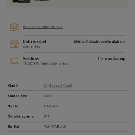
A 21. Század Kiadó szerzői sorozatban publikálja Jonathan
Franzen nagyregényeit, amelyek megjelenésük után azonnal
klasszikussá váltak. A sorozat harmadik kötete Franzen
Bolti készletinformáció
ötödik regénye, a Tisztaság, amely az USA-ban 2015-ben
jelent meg.
Bolti átvétel
Elérhető készlet esetén akár ma
díjmentes
Szállítás
1-3 munkanap
15 000 Ft felett díjmentes
Kiadó
21. Század Kiadó
Kiadás éve
2022
Nyelv
MAGYAR
Oldalak száma:
811
Borító
PUHATÁBLÁS