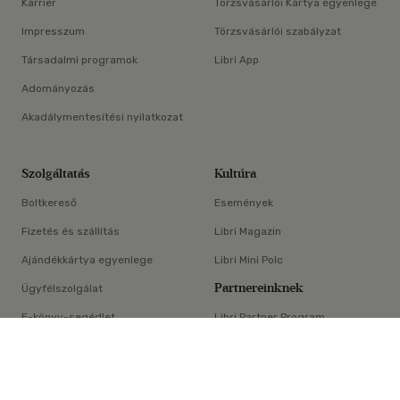
Karrier
Törzsvásárlói Kártya egyenlege
Impresszum
Törzsvásárlói szabályzat
Társadalmi programok
Libri App
Adományozás
Akadálymentesítési nyilatkozat
Szolgáltatás
Kultúra
Boltkereső
Események
Fizetés és szállítás
Libri Magazin
Ajándékkártya egyenlege
Libri Mini Polc
Partnereinknek
Ügyfélszolgálat
E-könyv-segédlet
Libri Partner Program
×
Elállási nyilatkozat
Médiaajánlat