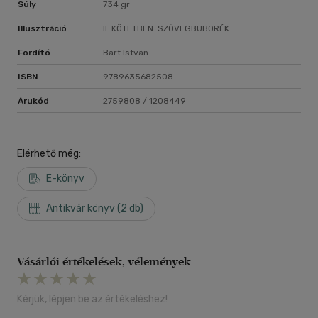
Súly
734 gr
Illusztráció
II. KÖTETBEN: SZÖVEGBUBORÉK
Fordító
Bart István
ISBN
9789635682508
Árukód
2759808 / 1208449
Elérhető még:
E-könyv
Antikvár könyv (2 db)
Vásárlói értékelések, vélemények
Kérjük, lépjen be az értékeléshez!