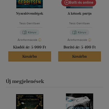
Bolti és online
Nyaralóvendégek
A kémek partja
Tess Gerritsen
Tess Gerritsen
Könyv
Könyv
Árinformációk
Árinformációk
Kiadói ár:
5 999 Ft
Borító ár:
5 499 Ft
Kosárba
Kosárba
Új megjelenések