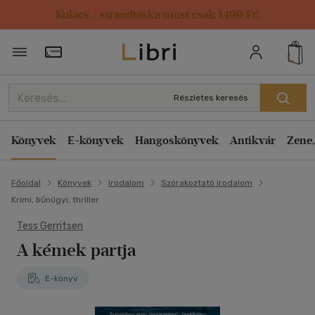
Kulacs / strandtáska most csak 1499 Ft!
Törzsvásárlói Kártya adatai
Részletes keresés
Könyvek
E-könyvek
Hangoskönyvek
Antikvár
Zene,
Főoldal
Könyvek
Irodalom
Szórakoztató irodalom
Krimi, bűnügyi, thriller
Tess Gerritsen
A kémek partja
E-könyv