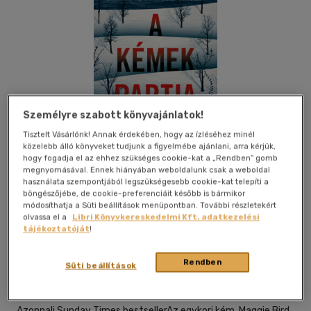
Személyre szabott könyvajánlatok!
Tisztelt Vásárlónk! Annak érdekében, hogy az ízléséhez minél
közelebb álló könyveket tudjunk a figyelmébe ajánlani, arra kérjük,
hogy fogadja el az ehhez szükséges cookie-kat a „Rendben” gomb
megnyomásával. Ennek hiányában weboldalunk csak a weboldal
használata szempontjából legszükségesebb cookie-kat telepíti a
böngészőjébe, de cookie-preferenciáit később is bármikor
módosíthatja a Süti beállítások menüpontban. További részletekért
olvassa el a
Libri Könyvkereskedelmi Kft. adatkezelési
tájékoztatóját
!
Beleolvasok
Kívánságlistához adom
Megosztom
Rendben
Süti beállítások
Libri Kiadó
|
2024
|
magyar nyelvű
Azonnali Sunday Times bestsellerAz egykori kém, Maggie Bird