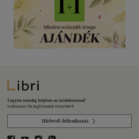
Libri
Legyen mindig képben az irodalommal!
Iratkozzon fel legfrissebb híreinkért!
Hírlevél-feliratkozás
Libri a Facebookon
Libri a Youtube-on
Libri az Instagramon
Libri a LinkedInen