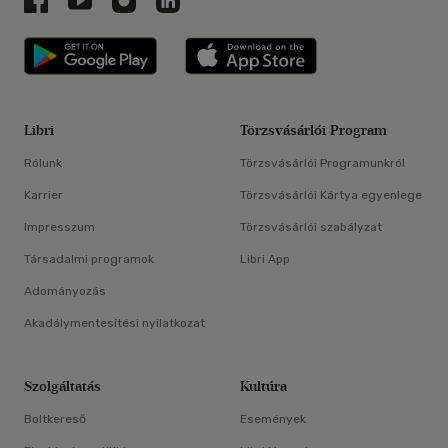
Libri applikáció Szerezd meg: Google P
Libri applikáció 
Libri
Törzsvásárlói Program
Rólunk
Törzsvásárlói Programunkról
Karrier
Törzsvásárlói Kártya egyenlege
Impresszum
Törzsvásárlói szabályzat
Társadalmi programok
Libri App
Adományozás
Akadálymentesítési nyilatkozat
Szolgáltatás
Kultúra
Boltkereső
Események