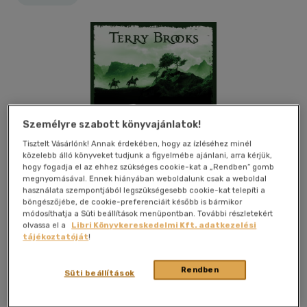
Személyre szabott könyvajánlatok!
Tisztelt Vásárlónk! Annak érdekében, hogy az ízléséhez minél
közelebb álló könyveket tudjunk a figyelmébe ajánlani, arra kérjük,
hogy fogadja el az ehhez szükséges cookie-kat a „Rendben” gomb
megnyomásával. Ennek hiányában weboldalunk csak a weboldal
használata szempontjából legszükségesebb cookie-kat telepíti a
böngészőjébe, de cookie-preferenciáit később is bármikor
módosíthatja a Süti beállítások menüpontban. További részletekért
olvassa el a
Libri Könyvkereskedelmi Kft. adatkezelési
tájékoztatóját
!
Kívánságlistához adom
Megosztom
Rendben
Süti beállítások
(1 vélemény)