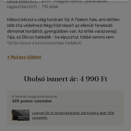
Delta Vision Kft.
|
2019
|
magyar nyelvű
|
puhatáblás,
ragasztókötött
|
710 oldal
Háború készül a világ határain túl. A Tilalom fala, ami időtlen
idők óta védelmezi Négyföld népeit az ellenük fe­ne­kedő
démonok hordáitól, gyengülőben van. Az elfek varázs­erejű
fája, az Ellcrys haldoklik - ha elpusztul, többé semmi sem
tartja vissza a bosszúszomjas hadakat.
A veszély közeli, de létezik megoldás. Ha egy elf Választott
+ Mutass többet
elviszi az Ellcrys magját az életerő forrását jelentő
Vértűzhöz, a fa ereje megújulhat. Ám az egyetlen, aki ezt a
feladatot végrehajthatja, Eventine Elessedil király
Utolsó ismert ár:
4 990 Ft
lányunokája, Amberle. Neki pedig esze ágában sincs
engedelmeskedni a sors hívásának.
Wil Ohmsford gyógyító, nem harcos, de ő a Tündérkövek
A termék megvásárlásával
499 pontot szerezhet
birtokosa is. Akárcsak korábban a nagyapját, Shea-t, most őt
is a rejtélyes druida, Allanon keresi fel, hogy a vállára tegye a
világ súlyát. Az Ellcrys és egész Négyföld sorsa Amberle
Legyen Ön is törzsvásárlónk, kártyájára akár 10%
visszajár.
küldetésétől függ - az pedig, hogy a lány sikerrel jár-e, Wilen
és a Tündérköveken múlik. Veszedelmes utazás veszi
kezdetét, miközben a Tilalom megroppanó fala mögött a