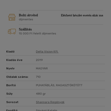
rettenetes Dagda Mor és démonhada vérontásra készen várja
a szabadulást...
Bolti átvétel
Elérhető készlet esetén akár ma
Terry Brooks mára kultikussá vált Shannara-trilógiájából az
díjmentes
MTV készített sorozatot.
Szállítás
15 000 Ft felett díjmentes
Kiadó
Delta Vision Kft.
Kiadás éve
2019
Nyelv
MAGYAR
Oldalak száma:
710
Borító
PUHATÁBLÁS, RAGASZTÓKÖTÖTT
Súly
480 gr
Sorozat
Shannara Regények
Fordító
Sóvágó Katalin