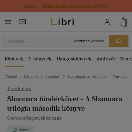
Kulacs / strandtáska most csak 1499 Ft!
Törzsvásárlói Kártya adatai
Részletes keresés
Könyvek
E-könyvek
Hangoskönyvek
Antikvár
Zene,
Főoldal
Könyvek
Irodalom
Szórakoztató irodalom
Fantasy
Terry Brooks
Shannara tündérkövei
- A Shannara
trilógia második könyve
Shannara Regények sorozat
Könyv