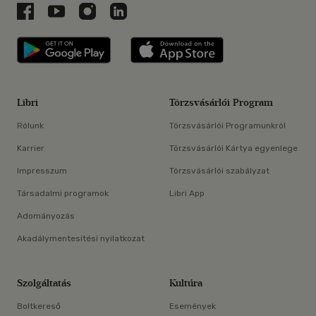
Libri a Facebookon
Libri a Youtube-on
Libri az Instagramon
Libri a LinkedInen
Libri applikáció Szerezd meg: Google P
Libri applikáció 
Libri
Törzsvásárlói Program
Rólunk
Törzsvásárlói Programunkról
Karrier
Törzsvásárlói Kártya egyenlege
Impresszum
Törzsvásárlói szabályzat
Társadalmi programok
Libri App
Adományozás
Akadálymentesítési nyilatkozat
Szolgáltatás
Kultúra
Boltkereső
Események