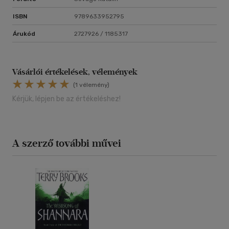
ISBN
9789633952795
Árukód
2727926 / 1185317
Vásárlói értékelések, vélemények
(1 vélemény)
Kérjük, lépjen be az értékeléshez!
A szerző további művei