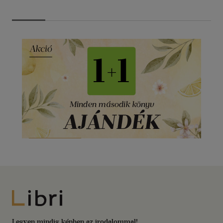
Libri
Legyen mindig képben az irodalommal!