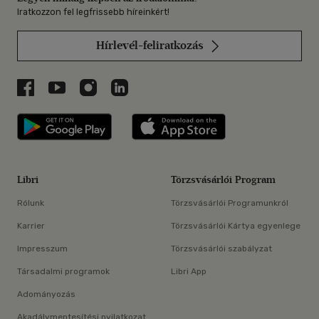
Iratkozzon fel legfrissebb híreinkért!
Hírlevél-feliratkozás
Libri a Facebookon
Libri a Youtube-on
Libri az Instagramon
Libri a LinkedInen
Libri applikáció Szerezd meg: Google P
Libri applikáció 
Libri
Törzsvásárlói Program
Rólunk
Törzsvásárlói Programunkról
Karrier
Törzsvásárlói Kártya egyenlege
Impresszum
Törzsvásárlói szabályzat
Társadalmi programok
Libri App
Adományozás
Akadálymentesítési nyilatkozat