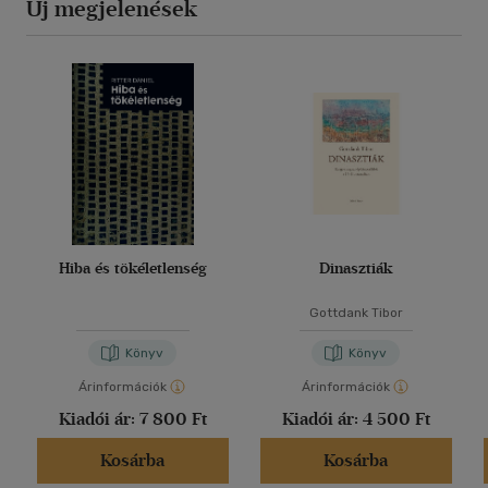
Új megjelenések
Hiba és tökéletlenség
Dinasztiák
Gottdank Tibor
Könyv
Könyv
Árinformációk
Árinformációk
Kiadói ár:
7 800 Ft
Kiadói ár:
4 500 Ft
Kosárba
Kosárba