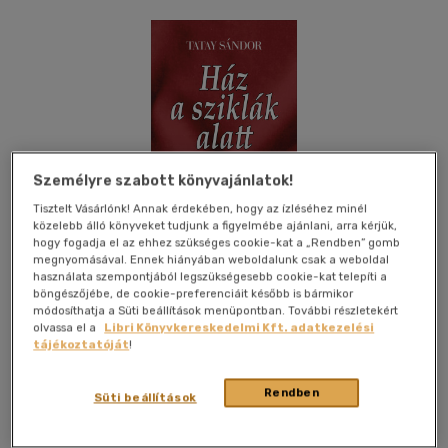
Személyre szabott könyvajánlatok!
Tisztelt Vásárlónk! Annak érdekében, hogy az ízléséhez minél
közelebb álló könyveket tudjunk a figyelmébe ajánlani, arra kérjük,
hogy fogadja el az ehhez szükséges cookie-kat a „Rendben” gomb
megnyomásával. Ennek hiányában weboldalunk csak a weboldal
használata szempontjából legszükségesebb cookie-kat telepíti a
böngészőjébe, de cookie-preferenciáit később is bármikor
módosíthatja a Süti beállítások menüpontban. További részletekért
olvassa el a
Libri Könyvkereskedelmi Kft. adatkezelési
tájékoztatóját
!
Kívánságlistához adom
Megosztom
Rendben
Süti beállítások
Nap Kiadó Kft.
|
2024
|
magyar nyelvű
|
cérnafűzött,