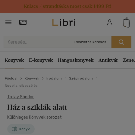
Kulacs / strandtáska most csak 1499 Ft!
Törzsvásárlói Kártya adatai
Részletes keresés
Könyvek
E-könyvek
Hangoskönyvek
Antikvár
Zene,
Főoldal
Könyvek
Irodalom
Szépirodalom
Novella, elbeszélés
Tatay Sándor
Ház a sziklák alatt
Különleges Könyvek sorozat
Könyv