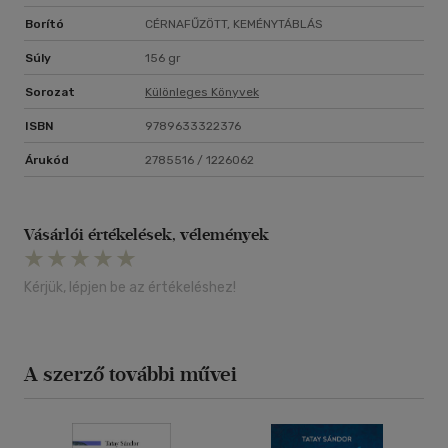
Borító
CÉRNAFŰZÖTT, KEMÉNYTÁBLÁS
Súly
156 gr
Sorozat
Különleges Könyvek
ISBN
9789633322376
Árukód
2785516 / 1226062
Vásárlói értékelések, vélemények
Kérjük, lépjen be az értékeléshez!
A szerző további művei