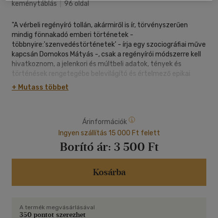
keménytáblás
|
96 oldal
"A vérbeli regényíró tollán, akármiről is ír, törvényszerűen
mindig fönnakadó emberi történetek -
többnyire:'szenvedéstörténetek' - írja egy szociográfiai műve
kapcsán Domokos Mátyás -, csak a regényírói módszerre kell
hivatkoznom, a jelenkori és múltbeli adatok, tények és
történések rengetegébe belevilágító és értelmező epikai
szemléletre, amely csakugyan maradandó érvénnyel és
+ Mutass többet
felejthetetlen erővel tud egy-egy kis történet
borostyánkőzárványában társadalmi szokásokat és
jellemvonásokat megörökíteni."
Árinformációk
Ezt elmondhatjuk Tatay Sándor többi prózájára is. E
könyvecskében közölt három elbeszélése közül a címadó -
Ingyen szállítás 15 000 Ft felett
Ház a sziklák alatt - filmként lett világhírűvé; de a másik két,
Borító ár:
3 500 Ft
önéletrajzi ihletésű történet is igazi jó olvasmány.
Kosárba
A termék megvásárlásával
350 pontot szerezhet