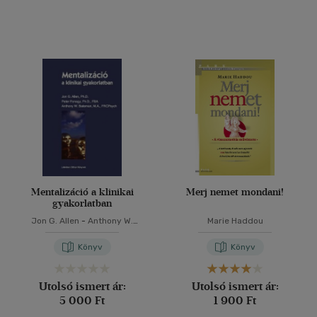
(86)
(25)
(21)
(11691)
Alkalmaz
Mentalizáció a klinikai
Merj nemet mondani!
gyakorlatban
Jon G. Allen
-
Anthony W.
Marie Haddou
Bateman
-
Peter Fonagy
Könyv
Könyv
Utolsó ismert ár:
Utolsó ismert ár:
5 000 Ft
1 900 Ft