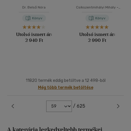
Dr. Belső Nóra
Csíkszentmihályi Mihály
-
Eugene Halton
Könyv
Könyv
Utolsó ismert ár:
Utolsó ismert ár:
2 940 Ft
2 990 Ft
11820 termék eddig betöltve a 12 498-ből
Még több termék betöltése
/ 625
A kategória legkedveltebb termékei