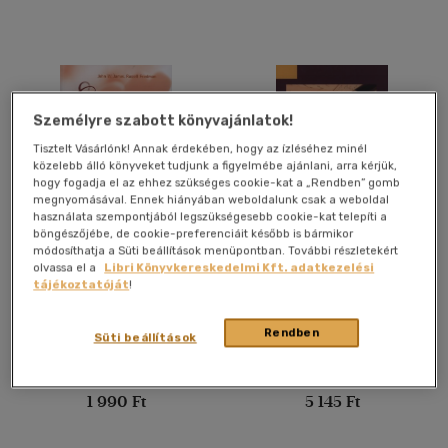
Felnőtt
(3413)
Nyelv szerint
Magyar
(3575)
Személyre szabott könyvajánlatok!
Angol
(70)
Tisztelt Vásárlónk! Annak érdekében, hogy az ízléséhez minél
közelebb álló könyveket tudjunk a figyelmébe ajánlani, arra kérjük,
Francia
(1)
hogy fogadja el az ehhez szükséges cookie-kat a „Rendben” gomb
megnyomásával. Ennek hiányában weboldalunk csak a weboldal
Macedon
(1)
használata szempontjából legszükségesebb cookie-kat telepíti a
böngészőjébe, de cookie-preferenciáit később is bármikor
Német
(13)
Gyógyulás a gyászból
Kézírás és karrier -
módosíthatja a Süti beállítások menüpontban. További részletekért
Szellemi tőkénk a
Portugál
(1)
olvassa el a
Libri Könyvkereskedelmi Kft. adatkezelési
kézírásban
tájékoztatóját
!
Russel Friedman
-
John W.
W. Barna Erika
Ukrán
(1)
James
Könyv
Könyv
Rendben
Süti beállítások
Vélemény szerint
Utolsó ismert ár:
Utolsó ismert ár:
(431)
1 990 Ft
5 145 Ft
(245)