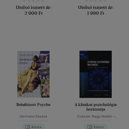
Utolsó ismert ár:
Utolsó ismert ár:
2 900 Ft
1 990 Ft
Behálózott Psyche
A klinikai pszichológia
horizontja
Hermann Zsuzsa
Császár-Nagy Noémi
-
Demetrovics Zsolt
-
Vargha
András
Könyv
Könyv