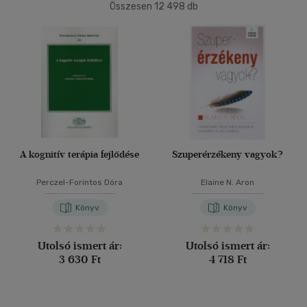
Összesen
12 498
db
40 db / oldal
Ár szerint
500 Ft alatt
(7)
500 Ft - 2500 Ft
(5297)
Alkalmaz
2500 Ft - 4500 Ft
(3805)
4500 Ft felett
(3600)
Korosztály szerint
A kognitív terápia fejlődése
Szuperérzékeny vagyok?
Gyermek
(3)
Perczel-Forintos Dóra
Elaine N. Aron
mind
(3)
Könyv
Könyv
Ifjúsági
(19)
6 -10 év
(2)
Utolsó ismert ár:
Utolsó ismert ár:
14 - 18 év
(3)
3 630 Ft
4 718 Ft
mind
(14)
Gyermek és ifjúsági
(4)