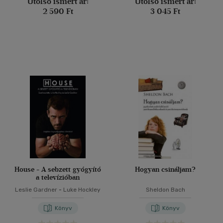
Utolsó ismert ár:
Utolsó ismert ár:
2 590 Ft
3 045 Ft
House - A sebzett gyógyító
Hogyan csináljam?
a televízióban
Leslie Gardner
-
Luke Hockley
Sheldon Bach
Könyv
Könyv