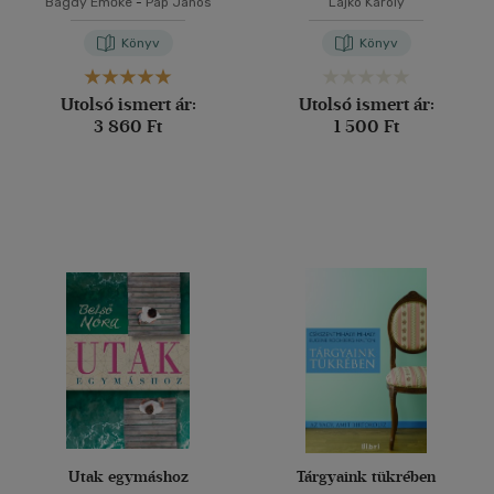
Bagdy Emőke
-
Pap János
Lajkó Károly
Könyv
Könyv
Utolsó ismert ár:
Utolsó ismert ár:
3 860 Ft
1 500 Ft
Utak egymáshoz
Tárgyaink tükrében