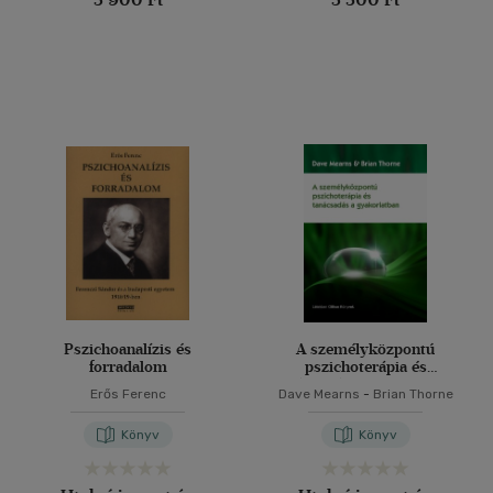
Pszichoanalízis és
A személyközpontú
forradalom
pszichoterápia és
tanácsadás a gyakorlatban
Erős Ferenc
Dave Mearns
-
Brian Thorne
Könyv
Könyv