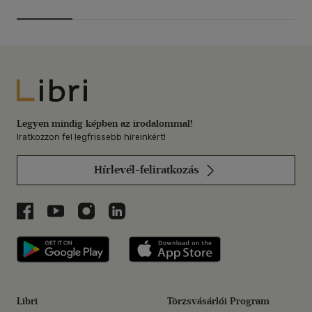
Libri
Legyen mindig képben az irodalommal!
Iratkozzon fel legfrissebb híreinkért!
Hírlevél-feliratkozás
Libri a Facebookon
Libri a Youtube-on
Libri az Instagramon
Libri a LinkedInen
Libri applikáció Szerezd meg: Google P
Libri applikáció 
Libri
Törzsvásárlói Program