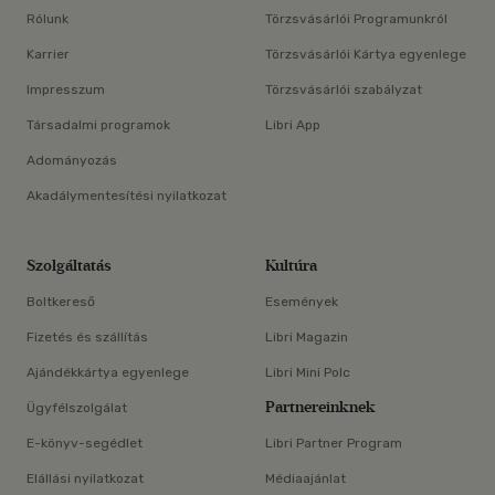
Rólunk
Törzsvásárlói Programunkról
Karrier
Törzsvásárlói Kártya egyenlege
Impresszum
Törzsvásárlói szabályzat
Társadalmi programok
Libri App
Adományozás
Akadálymentesítési nyilatkozat
Szolgáltatás
Kultúra
Boltkereső
Események
Fizetés és szállítás
Libri Magazin
Ajándékkártya egyenlege
Libri Mini Polc
Partnereinknek
Ügyfélszolgálat
E-könyv-segédlet
Libri Partner Program
Elállási nyilatkozat
Médiaajánlat