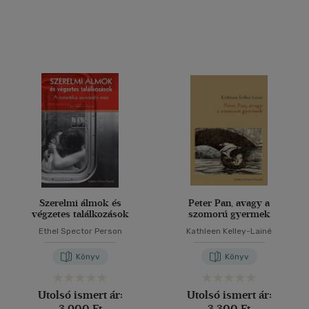
Szerelmi álmok és
Peter Pan, avagy a
végzetes találkozások
szomorú gyermek
Ethel Spector Person
Kathleen Kelley-Lainé
Könyv
Könyv
Utolsó ismert ár:
Utolsó ismert ár:
3 900 Ft
3 300 Ft