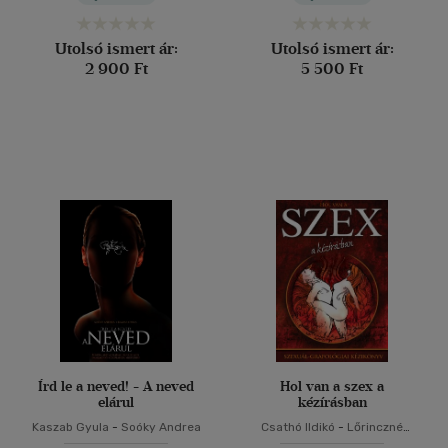
Utolsó ismert ár:
Utolsó ismert ár:
2 900 Ft
5 500 Ft
Írd le a neved! - A neved
Hol van a szex a
elárul
kézírásban
Kaszab Gyula
-
Soóky Andrea
Csathó Ildikó
-
Lőrinczné
Rosta Katalin
-
Soóky Andrea