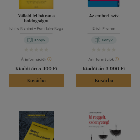
Vállald fel bátran a
Az emberi szív
boldogságot
Ichiro Kishimi
-
Fumitake Koga
Erich Fromm
Könyv
Könyv
Árinformációk
Árinformációk
Kiadói ár:
5 499 Ft
Kiadói ár:
3 990 Ft
Kosárba
Kosárba