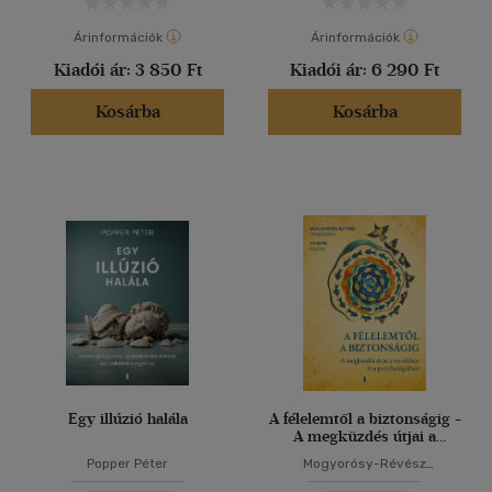
Árinformációk
Árinformációk
Kiadói ár:
3 850 Ft
Kiadói ár:
6 290 Ft
Kosárba
Kosárba
Egy illúzió halála
A félelemtől a biztonságig -
A megküzdés útjai a
mesékben és a
Popper Péter
Mogyorósy-Révész
pszichológiában
Zsuzsanna