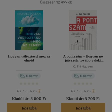
Összesen
12 499
db
40 db / oldal
Ár szerint
500 Ft alatt
(7)
500 Ft - 2500 Ft
(5297)
Alkalmaz
2500 Ft - 4500 Ft
(3805)
4500 Ft felett
(3601)
Korosztály szerint
Hogyan változtasd meg az
A pontszám - Hogyan ne
elméd
játsszuk tovább valaki
Gyermek
(3)
másnak a játékát
C. Thi Nguyen
mind
(3)
E-könyv
E-könyv
Ifjúsági
(19)
6 -10 év
(2)
Árinformációk
Árinformációk
14 - 18 év
(3)
Kiadói ár:
5 690 Ft
Kiadói ár:
5 299 Ft
mind
(14)
Gyermek és ifjúsági
(4)
Kosárba
Kosárba