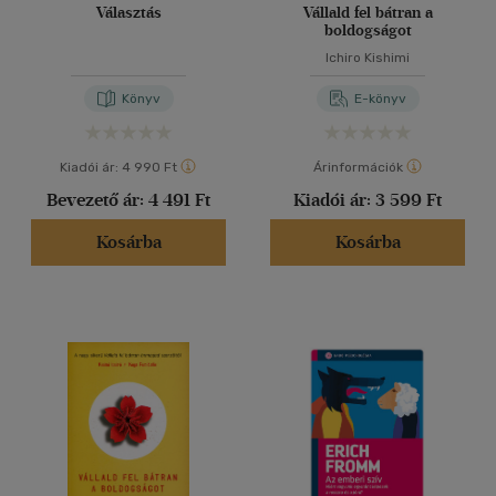
Választás
Vállald fel bátran a
boldogságot
Ichiro Kishimi
Könyv
E-könyv
Kiadói ár:
4 990 Ft
Árinformációk
Bevezető ár:
4 491 Ft
Kiadói ár:
3 599 Ft
Kosárba
Kosárba