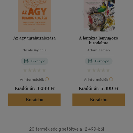
Az agy újrahuzalozása
A fantázia lenyűgöző
birodalma
Nicole Vignola
Adam Zeman
E-könyv
E-könyv
Árinformációk
Árinformációk
Kiadói ár:
3 699 Ft
Kiadói ár:
5 399 Ft
Kosárba
Kosárba
20 termék eddig betöltve a 12 499-ből