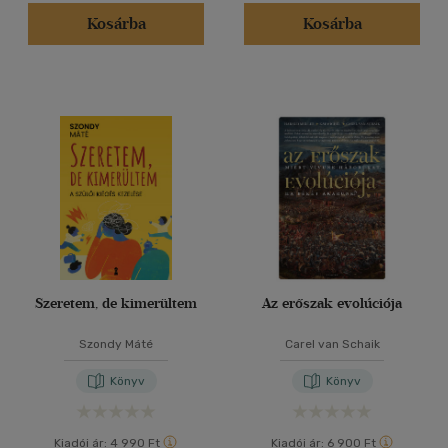
(86)
Kosárba
Kosárba
(25)
(21)
(11692)
Alkalmaz
Szeretem, de kimerültem
Az erőszak evolúciója
Szondy Máté
Carel van Schaik
Könyv
Könyv
Kiadói ár:
4 990 Ft
Kiadói ár:
6 900 Ft