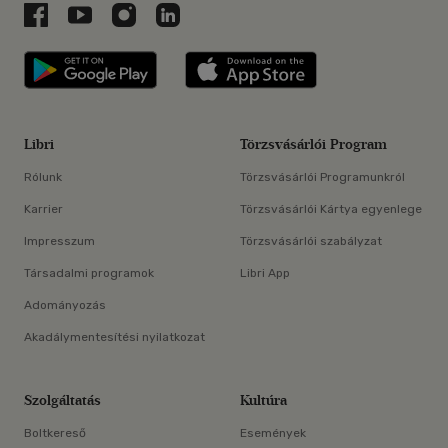
Libri a Facebookon
Libri a Youtube-on
Libri az Instagramon
Libri a LinkedInen
Libri applikáció Szerezd meg: Google P
Libri applikáció 
Libri
Törzsvásárlói Program
Rólunk
Törzsvásárlói Programunkról
Karrier
Törzsvásárlói Kártya egyenlege
Impresszum
Törzsvásárlói szabályzat
Társadalmi programok
Libri App
Adományozás
Akadálymentesítési nyilatkozat
Szolgáltatás
Kultúra
Boltkereső
Események