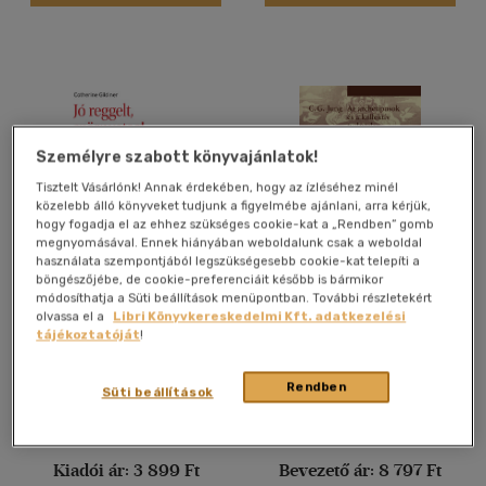
Felnőtt
(3413)
Nyelv szerint
Magyar
(3576)
Személyre szabott könyvajánlatok!
Angol
(70)
Tisztelt Vásárlónk! Annak érdekében, hogy az ízléséhez minél
Francia
(1)
közelebb álló könyveket tudjunk a figyelmébe ajánlani, arra kérjük,
Macedon
(1)
hogy fogadja el az ehhez szükséges cookie-kat a „Rendben” gomb
megnyomásával. Ennek hiányában weboldalunk csak a weboldal
Német
(13)
használata szempontjából legszükségesebb cookie-kat telepíti a
böngészőjébe, de cookie-preferenciáit később is bármikor
Jó reggelt, Szörnyeteg!
Az archetípusok és a
Portugál
(1)
módosíthatja a Süti beállítások menüpontban. További részletekért
kollektív tudattalan (ÖM
olvassa el a
Libri Könyvkereskedelmi Kft. adatkezelési
Ukrán
(1)
9/I) (3. kiadás)
Catherine Gildiner
Carl Gustav Jung
tájékoztatóját
!
E-könyv
Könyv
Vélemény szerint
Rendben
Süti beállítások
(431)
Árinformációk
Kiadói ár:
9 775 Ft
(245)
Kiadói ár:
3 899 Ft
Bevezető ár:
8 797 Ft