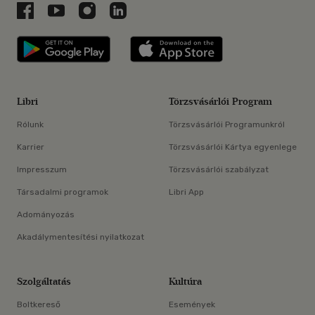
Libri a Facebookon
Libri a Youtube-on
Libri az Instagramon
Libri a LinkedInen
Libri applikáció Szerezd meg: Google P
Libri applikáció 
Libri
Törzsvásárlói Program
Rólunk
Törzsvásárlói Programunkról
Karrier
Törzsvásárlói Kártya egyenlege
Impresszum
Törzsvásárlói szabályzat
Társadalmi programok
Libri App
Adományozás
Akadálymentesítési nyilatkozat
Szolgáltatás
Kultúra
Boltkereső
Események