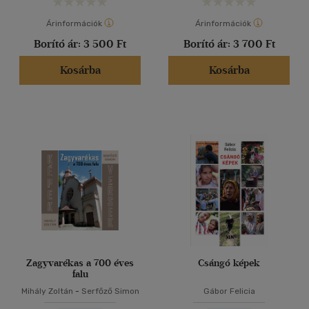
Árinformációk
Árinformációk
Borító ár:
3 500 Ft
Borító ár:
3 700 Ft
Kosárba
Kosárba
Zagyvarékas a 700 éves
Csángó képek
falu
Mihály Zoltán
-
Serfőző Simon
Gábor Felicia