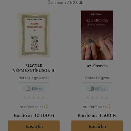
(2195)
Összesen
7 523
db
40 db / oldal
Korosztály szerint
Ifjúsági
(2)
Alkalmaz
mind
(2)
Felnőtt
(708)
Nyelv szerint
MAGYAR
Az ékrovás
NÉPMESETÍPUSOK II.
Magyar
(728)
Berze Nagy János
Ardos Frigyes
Angol
(11)
Könyv
Könyv
Francia
(1)
Macedon
(2)
Árinformációk
Árinformációk
Magyar-angol-román
(1)
Borító ár:
10 100 Ft
Borító ár:
3 500 Ft
Magyar - latin
(1)
Kosárba
Kosárba
Magyar-szlovák-német
(3)