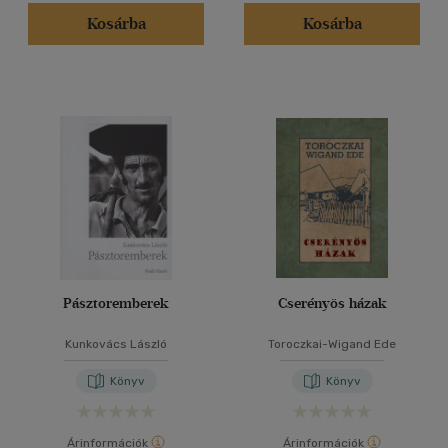
Kosárba
Kosárba
Pásztoremberek
Cserényös házak
Kunkovács László
Toroczkai-Wigand Ede
Könyv
Könyv
Árinformációk
Árinformációk