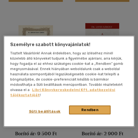
Német
(1)
több nyelv megjelenítése
Vélemény szerint
Személyre szabott könyvajánlatok!
(13)
Tisztelt Vásárlónk! Annak érdekében, hogy az ízléséhez minél
(5)
közelebb álló könyveket tudjunk a figyelmébe ajánlani, arra kérjük,
hogy fogadja el az ehhez szükséges cookie-kat a „Rendben” gomb
(2)
megnyomásával. Ennek hiányában weboldalunk csak a weboldal
(1)
használata szempontjából legszükségesebb cookie-kat telepíti a
böngészőjébe, de cookie-preferenciáit később is bármikor
MAGYAR
A Herendi porcelángyár
(7502)
módosíthatja a Süti beállítások menüpontban. További részletekért
NÉPMESETÍPUSOK I.
története
olvassa el a
Libri Könyvkereskedelmi Kft. adatkezelési
Berze Nagy János
Dr. Layer Károly
tájékoztatóját
!
Könyv
Könyv
Alkalmaz
Rendben
Süti beállítások
Árinformációk
Árinformációk
Borító ár:
9 500 Ft
Borító ár:
2 900 Ft