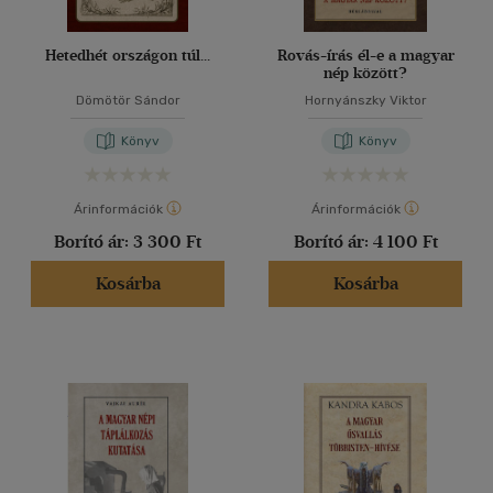
Hetedhét országon túl...
Rovás-írás él-e a magyar
nép között?
Dömötör Sándor
Hornyánszky Viktor
Könyv
Könyv
Árinformációk
Árinformációk
Borító ár:
3 300 Ft
Borító ár:
4 100 Ft
Kosárba
Kosárba