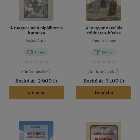
A magyar népi táplálkozás
A magyar ősvallás
kutatása
többisten-hívése
Vajkai Aurél
Kandra Kabos
Könyv
Könyv
Árinformációk
Árinformációk
Borító ár:
2 900 Ft
Borító ár:
3 100 Ft
Kosárba
Kosárba