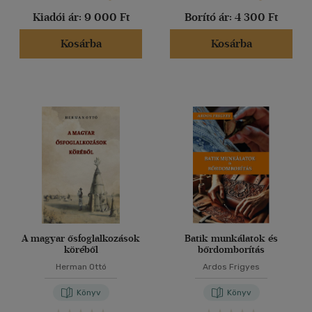
Kiadói ár:
9 000 Ft
Borító ár:
4 300 Ft
Kosárba
Kosárba
A magyar ősfoglalkozások
Batik munkálatok és
köréből
bőrdomborítás
Herman Ottó
Ardos Frigyes
Könyv
Könyv