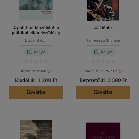
A politikai filozófiától a
47 Rónin
politikai elköteleződésig
Budai Gábor
Tamenaga Shunsui
Könyv
Könyv
Árinformációk
Kiadói ár:
3 999 Ft
Kiadói ár:
4 200 Ft
Bevezető ár:
3 599 Ft
Kosárba
Kosárba