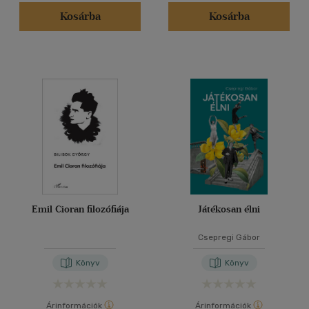
Kosárba
Kosárba
(5)
(8767)
Alkalmaz
Emil Cioran filozófiája
Játékosan élni
Csepregi Gábor
Könyv
Könyv
Árinformációk
Árinformációk