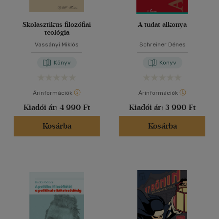
Skolasztikus filozófiai
A tudat alkonya
teológia
Vassányi Miklós
Schreiner Dénes
Könyv
Könyv
Árinformációk
Árinformációk
Kiadói ár:
4 990 Ft
Kiadói ár:
3 990 Ft
Kosárba
Kosárba