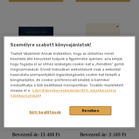
Angol
(30)
Angol-német-spanyol-
francia
(1)
Angol - olasz - magyar
(1)
Francia
(5)
Személyre szabott könyvajánlatok!
Horvát
(1)
Tisztelt Vásárlónk! Annak érdekében, hogy az ízléséhez minél
közelebb álló könyveket tudjunk a figyelmébe ajánlani, arra kérjük,
Latin
(2)
hogy fogadja el az ehhez szükséges cookie-kat a „Rendben” gomb
megnyomásával. Ennek hiányában weboldalunk csak a weboldal
Magyar - latin
(4)
használata szempontjából legszükségesebb cookie-kat telepíti a
több nyelv megjelenítése
böngészőjébe, de cookie-preferenciáit később is bármikor
A teológia összegzése
Az ember és az
módosíthatja a Süti beállítások menüpontban. További részletekért
Abszolútum a Kabbala
olvassa el a
Libri Könyvkereskedelmi Kft. adatkezelési
szerint
Aquinói Szent Tamás
Leo Schaya
tájékoztatóját
!
Vélemény szerint
Könyv
Könyv
(119)
Rendben
Süti beállítások
(27)
Kiadói ár:
14 990 Ft
Kiadói ár:
3 900 Ft
(10)
Bevezető ár:
13 491 Ft
Bevezető ár:
3 510 Ft
(6)