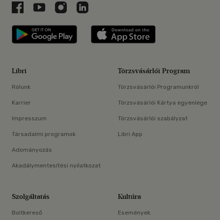
Libri a Facebookon
Libri a Youtube-on
Libri az Instagramon
Libri a LinkedInen
Libri applikáció Szerezd meg: Google P
Libri applikáció 
Libri
Törzsvásárlói Program
Rólunk
Törzsvásárlói Programunkról
Karrier
Törzsvásárlói Kártya egyenlege
Impresszum
Törzsvásárlói szabályzat
Társadalmi programok
Libri App
Adományozás
Akadálymentesítési nyilatkozat
Szolgáltatás
Kultúra
Boltkereső
Események