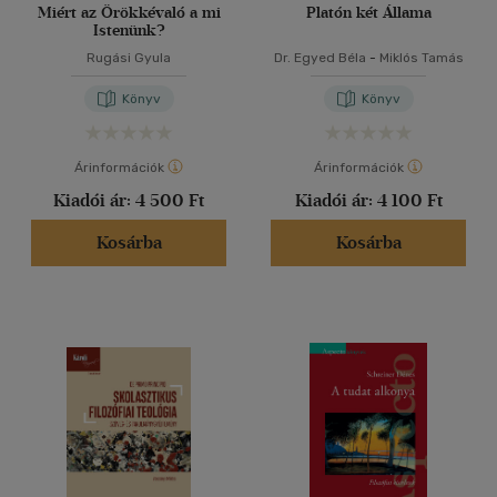
Miért az Örökkévaló a mi
Platón két Állama
Istenünk?
Rugási Gyula
Dr. Egyed Béla
-
Miklós Tamás
Könyv
Könyv
Árinformációk
Árinformációk
Kiadói ár:
4 500 Ft
Kiadói ár:
4 100 Ft
Kosárba
Kosárba