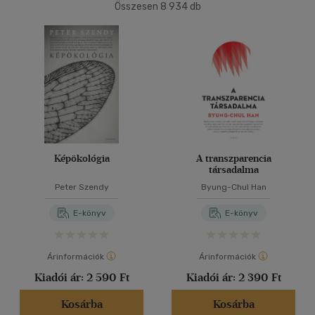
Összesen
8 934
db
40 db / oldal
Ár szerint
500 Ft alatt
(5)
500 Ft - 2500 Ft
(4299)
Alkalmaz
2500 Ft - 4500 Ft
(2356)
4500 Ft felett
(2416)
Korosztály szerint
Képökológia
A transzparencia
társadalma
Ifjúsági
(5)
Peter Szendy
Byung-Chul Han
14 - 18 év
(2)
E-könyv
E-könyv
mind
(3)
Felnőtt
(1630)
Árinformációk
Árinformációk
Kiadói ár:
2 590 Ft
Kiadói ár:
2 390 Ft
Nyelv szerint
Kosárba
Kosárba
Magyar
(1671)