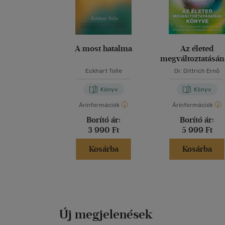
A most hatalma
Az életed
megváltoztatásá
könyve
Eckhart Tolle
Dr. Dittrich Ernő
Könyv
Könyv
Árinformációk
Árinformációk
Borító ár:
Borító ár:
3 990 Ft
5 999 Ft
Kosárba
Kosárba
Új megjelenések