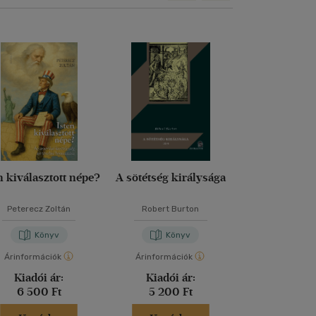
n kiválasztott népe?
A sötétség királysága
A magyar bea
históriás 
Peterecz Zoltán
Robert Burton
Kőbányai J
Könyv
Könyv
Kön
Árinformációk
Árinformációk
Árinformáci
Kiadói ár:
Kiadói ár:
Kiadói 
6 500 Ft
5 200 Ft
5 900 