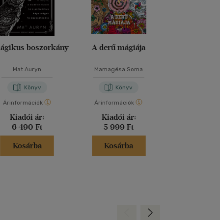
ágikus boszorkány
A derű mágiája
A Vörös Or
Mat Auryn
Mamagésa Soma
Szepes Má
Könyv
Könyv
Kön
Árinformációk
Árinformációk
Árinformáci
Kiadói ár:
Kiadói ár:
Borító 
6 490 Ft
5 999 Ft
8 490 
Kosárba
Kosárba
Kosár
Hátra
Előre