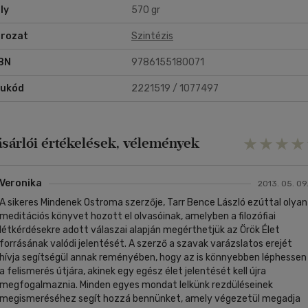
ly
570 gr
rozat
Szintézis
BN
9786155180071
rukód
2221519 / 1077497
ásárlói értékelések, vélemények
Veronika
2013. 05. 09
A sikeres Mindenek Ostroma szerzője, Tarr Bence László ezúttal olyan
meditációs könyvet hozott el olvasóinak, amelyben a filozófiai
létkérdésekre adott válaszai alapján megérthetjük az Örök Élet
forrásának valódi jelentését. A szerző a szavak varázslatos erejét
hívja segítségül annak reményében, hogy az is könnyebben léphessen
a felismerés útjára, akinek egy egész élet jelentését kell újra
megfogalmaznia. Minden egyes mondat lelkünk rezdüléseinek
megismeréséhez segít hozzá bennünket, amely végezetül megadja