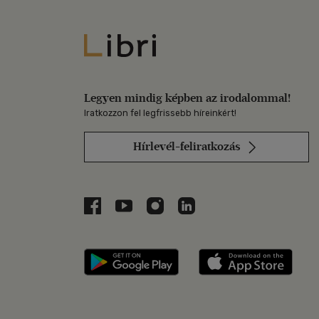
Libri
Legyen mindig képben az irodalommal!
Iratkozzon fel legfrissebb híreinkért!
Hírlevél-feliratkozás
Libri a Facebookon
Libri a Youtube-on
Libri az Instagramon
Libri a LinkedInen
Libri applikáció Szerezd m
Libri