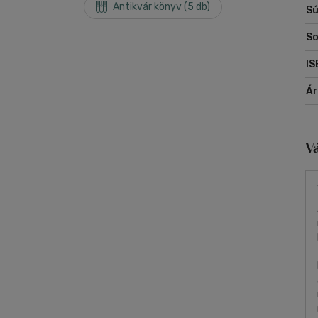
Antikvár könyv (5 db)
Sú
So
IS
Á
V