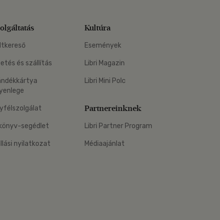
olgáltatás
Kultúra
ltkereső
Események
zetés és szállítás
Libri Magazin
ándékkártya
Libri Mini Polc
yenlege
Partnereinknek
yfélszolgálat
könyv-segédlet
Libri Partner Program
állási nyilatkozat
Médiaajánlat