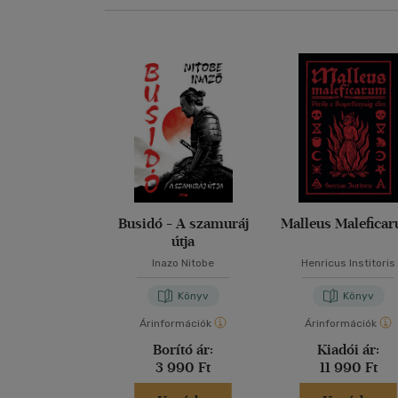
Busidó - A szamuráj
Malleus Malefica
útja
Inazo Nitobe
Henricus Institoris
Könyv
Könyv
Árinformációk
Árinformációk
Borító ár:
Kiadói ár:
3 990 Ft
11 990 Ft