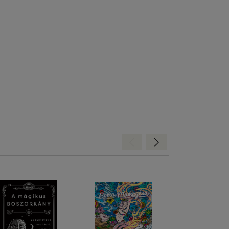
Hátra
Előre