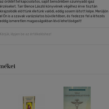
az örökléttel kapcsolatos, saját bensőnkben szunnyadó igaz
érzéseket. Tarr Bence László könyvének végéhez érve tisztán
kirajzolódik előttünk életünk valódi, eddig sosem látott képe. Merüljön
el Ön is a szavak varázslatos bűvöletében, és fedezze fel a létezés
eddig ismeretlen magasságokban lévő lehetőségeit!
Kérjük, lépjen be az értékeléshez!
rmékei