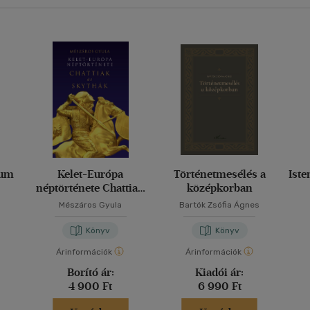
rum
Kelet-Európa
Történetmesélés a
Iste
néptörténete Chattiak
középkorban
és Skythák
Mészáros Gyula
Bartók Zsófia Ágnes
Könyv
Könyv
Árinformációk
Árinformációk
Borító ár:
Kiadói ár:
4 900 Ft
6 990 Ft