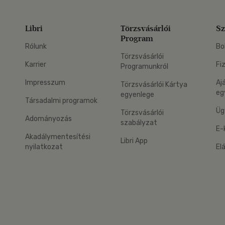
Libri
Törzsvásárlói
Sz
Program
Rólunk
Bo
Törzsvásárlói
Karrier
Fi
Programunkról
Impresszum
Aj
Törzsvásárlói Kártya
eg
egyenlege
Társadalmi programok
Üg
Törzsvásárlói
Adományozás
szabályzat
E-
Akadálymentesítési
Libri App
nyilatkozat
El
eg: Google Play
 applikáció Letölthető az App Store-ból