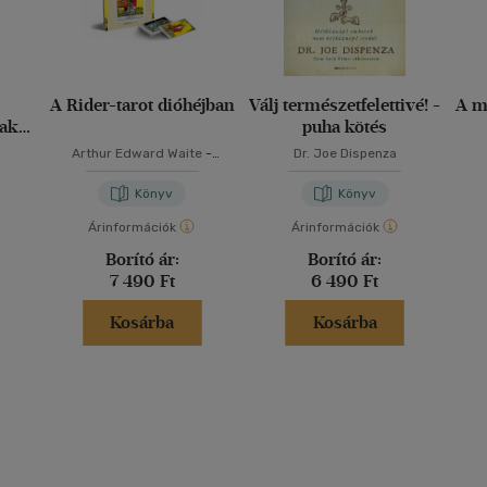
A Rider-tarot dióhéjban
Válj természetfelettivé! -
A m
nak
puha kötés
Arthur Edward Waite
-
Dr. Joe Dispenza
Schneider Marita
Könyv
Könyv
Árinformációk
Árinformációk
Borító ár:
Borító ár:
7 490 Ft
6 490 Ft
Kosárba
Kosárba