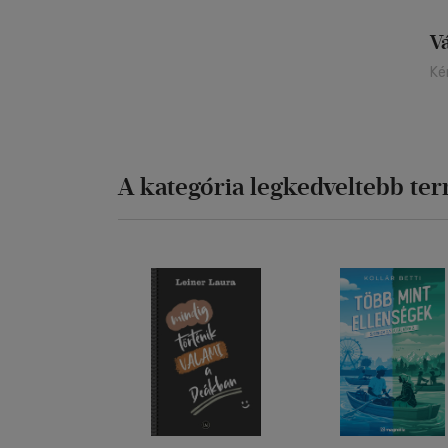
V
Ké
A kategória legkedveltebb te