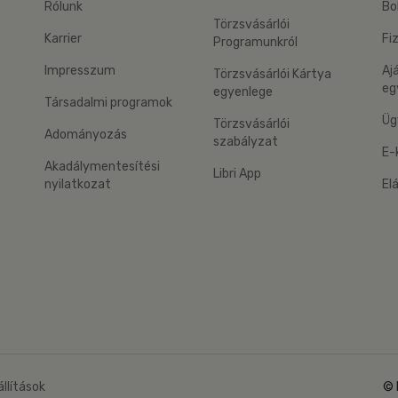
Rólunk
Bo
Törzsvásárlói
Karrier
Fi
Programunkról
Impresszum
Aj
Törzsvásárlói Kártya
eg
egyenlege
Társadalmi programok
Üg
Törzsvásárlói
Adományozás
szabályzat
E-
Akadálymentesítési
Libri App
nyilatkozat
El
eg: Google Play
 applikáció Letölthető az App Store-ból
állítások
© 