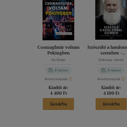
Csomagfutár voltam
Szószóló a hatalo
Pekingben
szemben -
Beszélgetések Ivá
Hú Ánján
Dobszay János
Gáborral
E-könyv
E-könyv
Árinformációk
Árinformációk
Kiadói ár:
Kiadói ár:
4 499 Ft
4 199 Ft
Kosárba
Kosárba