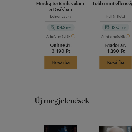
Mindig történik valami
Több mint ellensé
a Deákban
Leiner Laura
Kollár Betti
E-könyv
E-könyv
Árinformációk
Árinformációk
Online ár:
Kiadói ár:
3 490 Ft
4 280 Ft
Kosárba
Kosárba
Új megjelenések