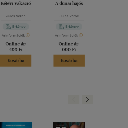
Kétévi vakáció
A dunai hajós
A fiú
Jules Verne
Jules Verne
Lois Low
E-könyv
E-könyv
E-kö
Árinformációk
Árinformációk
Árinformáci
Online ár:
Online ár:
Online 
499 Ft
990 Ft
1 990 
Kosárba
Kosárba
Kosár
Hátra
Előre