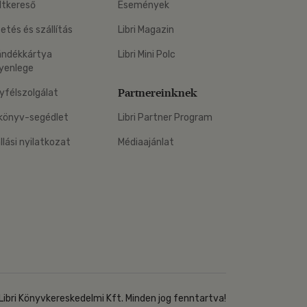
ltkereső
Események
zetés és szállítás
Libri Magazin
ándékkártya
Libri Mini Polc
yenlege
Partnereinknek
yfélszolgálat
könyv-segédlet
Libri Partner Program
állási nyilatkozat
Médiaajánlat
Libri Könyvkereskedelmi Kft. Minden jog fenntartva!