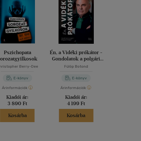
Pszichopata
Én, a Vidéki prókátor -
Bye-bye, tű
orozatgyilkosok
Gondolatok a polgári
Magyarországért
hristopher Berry-Dee
Fülöp Botond
Fejős É
E-könyv
E-könyv
E-kö
Árinformációk
Árinformációk
Árinformáci
Kiadói ár:
Kiadói ár:
Kiadói 
3 890 Ft
4 199 Ft
3 890 
Kosárba
Kosárba
Kosár