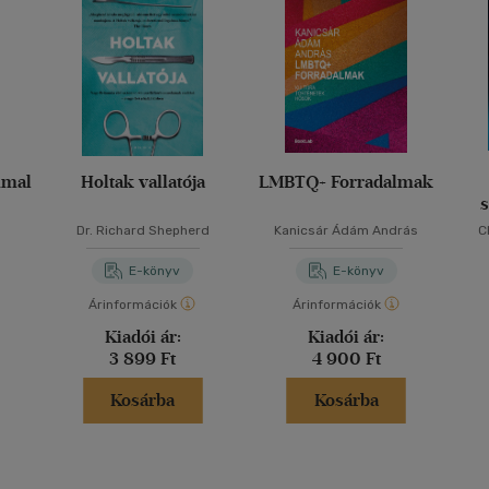
mmal
Holtak vallatója
LMBTQ+ Forradalmak
s
nyi
Dr. Richard Shepherd
Kanicsár Ádám András
C
E-könyv
E-könyv
Árinformációk
Árinformációk
Kiadói ár:
Kiadói ár:
3 899 Ft
4 900 Ft
Kosárba
Kosárba