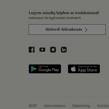
Legyen mindig képben az irodalommal!
Iratkozzon fel legfrissebb híreinkért!
Hírlevél-feliratkozás
Libri a Facebookon
Libri a Youtube-on
Libri az Instagramon
Libri a LinkedInen
Libri applikáció Szerezd m
Libri
ÁSZF
Adatvédelem
Oldaltérkép
Süti be