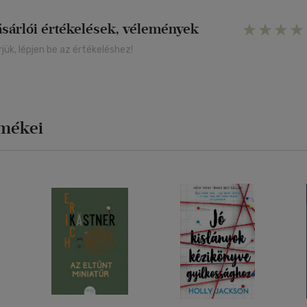
ásárlói értékelések, vélemények
rjük, lépjen be az értékeléshez!
rmékei