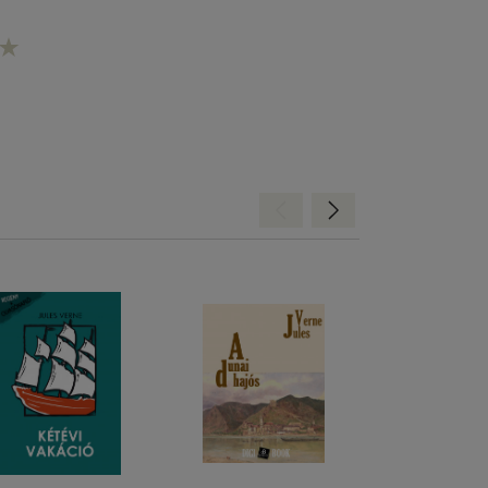
Hátra
Előre