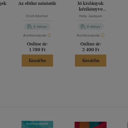
gek
Az eltűnt miniatűr
Jó kislányok
kézikönyve
gyilkossághoz
Erich Kästner
Holly Jackson
E-könyv
E-könyv
Árinformációk
Árinformációk
Online ár:
Online ár:
1 799 Ft
2 499 Ft
Kosárba
Kosárba