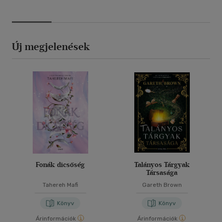
Új megjelenések
Fonák dicsőség
Talányos Tárgyak
Társasága
Tahereh Mafi
Gareth Brown
Könyv
Könyv
Árinformációk
Árinformációk