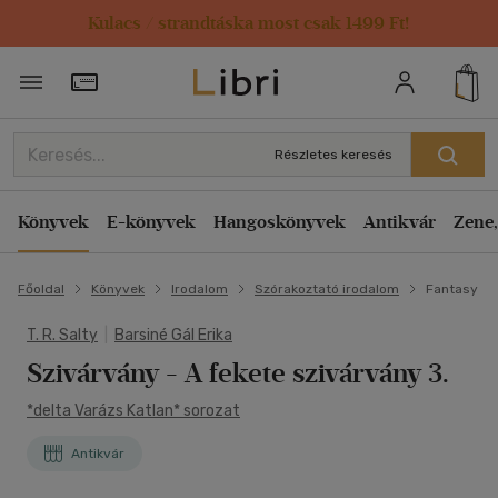
Kulacs / strandtáska most csak 1499 Ft!
Törzsvásárlói Kártya adatai
Részletes keresés
Könyvek
E-könyvek
Hangoskönyvek
Antikvár
Zene,
Főoldal
Könyvek
Irodalom
Szórakoztató irodalom
Fantasy
T. R. Salty
|
Barsiné Gál Erika
Szivárvány
- A fekete szivárvány 3.
*delta Varázs Katlan* sorozat
Antikvár