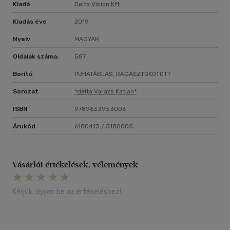
Kiadó
Delta Vision Kft.
Kiadás éve
2019
Nyelv
MAGYAR
Oldalak száma:
587
Borító
PUHATÁBLÁS, RAGASZTÓKÖTÖTT
Sorozat
*delta Varázs Katlan*
ISBN
9789633953006
Árukód
6180413 / 5180005
Vásárlói értékelések, vélemények
Kérjük, lépjen be az értékeléshez!