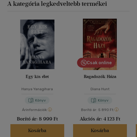
A kategória legkedveltebb termékei
Csak online
Egy kis élet
Ragadozók Háza
Hanya Yanagihara
Diana Hunt
Könyv
Könyv
Árinformációk
Borító ár:
5 890 Ft
Borító ár:
8 999 Ft
Akciós ár:
4 123 Ft
Kosárba
Kosárba