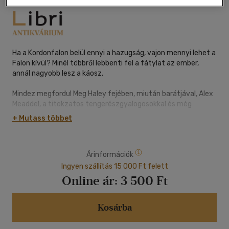
Ha a Kordonfalon belül ennyi a hazugság, vajon mennyi lehet a
Falon kívül? Minél többről lebbenti fel a fátylat az ember,
annál nagyobb lesz a káosz.
Mindez megfordul Meg Haley fejében, miután barátjával, Alex
Meaddel, a titokzatos tengerészgyalogosokkal és még
titokzatosabb foglyukkal visszatérnek Fort Cache-be, a 24-
+ Mutass többet
es Erődvárosba. Ott azonban válaszok helyett csak újabb
kérdéseket találnak.
Árinformációk
Miért rabolta el a lány anyját a város kutatóintézetét vezető
Edmund Riley, és mi történhetett a tudós társával? Mit
Ingyen szállítás 15 000 Ft felett
építenek Észak-Dakota egykori fővárosában az egyre
Online ár:
3 500 Ft
eszesebbé váló mutánsok, és milyen titkokat rejt ott a föld
mélye? Tényleg léteznek titokzatos földönkívüliek, vagy csak
az emberi kapzsiság áll a történések hátterében? És vajon
Kosárba
milyen hátsó szándékok vezérlik a Szövetségi Biztonsági
Hivatal gyanúsan viselkedő ügynökét?