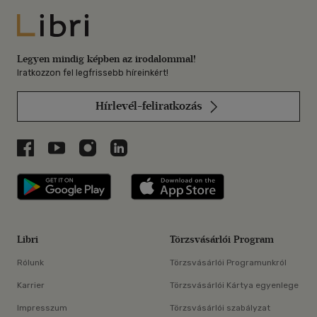
Libri
Legyen mindig képben az irodalommal!
Iratkozzon fel legfrissebb híreinkért!
Hírlevél-feliratkozás
Libri a Facebookon
Libri a Youtube-on
Libri az Instagramon
Libri a LinkedInen
Libri applikáció Szerezd meg: Google P
Libri applikáció 
Libri
Törzsvásárlói Program
Rólunk
Törzsvásárlói Programunkról
Karrier
Törzsvásárlói Kártya egyenlege
Impresszum
Törzsvásárlói szabályzat