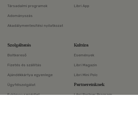
Társadalmi programok
Libri App
Adományozás
Akadálymentesítési nyilatkozat
Szolgáltatás
Kultúra
Boltkereső
Események
Fizetés és szállítás
Libri Magazin
Ajándékkártya egyenlege
Libri Mini Polc
Partnereinknek
Ügyfélszolgálat
E-könyv-segédlet
Libri Partner Program
×
Elállási nyilatkozat
Médiaajánlat
ÁSZF
Adatvédelem
Oldaltérkép
Süti beállítások