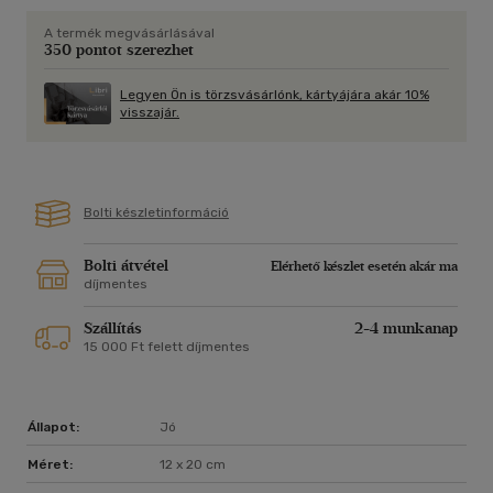
A termék megvásárlásával
A trilógia befejező részében Meg és Alex újabb rejtélyekkel
350 pontot szerezhet
szembesül, és újabb nehézségeken kell átverekedniük
magukat, mire talán lassan a helyükre kerülnek a kirakós
Legyen Ön is törzsvásárlónk, kártyájára akár 10%
darabjai. De vajon a feltárt igazság elhozza majd az
visszajár.
emberiség újjászületését, vagy csak a múlt szelleme
szabadul ki a palackból?
Egy biztos: a sorsuk éppoly megváltoztathatatlannak tűnik,
Bolti készletinformáció
mint az égen minden este feltűnő Fekete Szivárvány.
Bolti átvétel
Elérhető készlet esetén akár ma
díjmentes
Szállítás
2-4 munkanap
15 000 Ft felett díjmentes
Állapot:
Jó
Méret:
12 x 20 cm