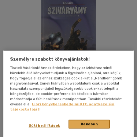
Személyre szabott könyvajánlatok!
Tisztelt Vásárlónk! Annak érdekében, hogy az ízléséhez minél
közelebb álló könyveket tudjunk a figyelmébe ajánlani, arra kérjük,
hogy fogadja el az ehhez szükséges cookie-kat a „Rendben” gomb
megnyomásával. Ennek hiányában weboldalunk csak a weboldal
használata szempontjából legszükségesebb cookie-kat telepíti a
böngészőjébe, de cookie-preferenciáit később is bármikor
módosíthatja a Süti beállítások menüpontban. További részletekért
olvassa el a
Libri Könyvkereskedelmi Kft. adatkezelési
Kívánságlistához adom
Megosztom
tájékoztatóját
!
Rendben
Süti beállítások
Delta Vision Kft.
|
2019
|
magyar nyelvű
|
puhatáblás,
ragasztókötött
|
587 oldal