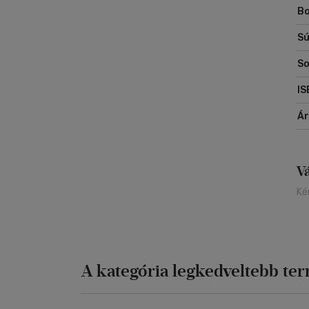
Bo
he
ma
Sú
pa
So
Eg
mi
IS
Á
V
Ké
A kategória legkedveltebb te