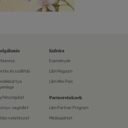
olgáltatás
Kultúra
ltkereső
Események
zetés és szállítás
Libri Magazin
ándékkártya
Libri Mini Polc
yenlege
Partnereinknek
yfélszolgálat
könyv-segédlet
Libri Partner Program
állási nyilatkozat
Médiaajánlat