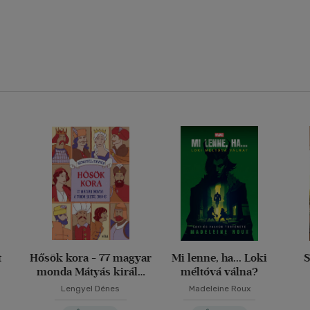
t
Hősök kora - 77 magyar
Mi lenne, ha... Loki
S
monda Mátyás király
méltóvá válna?
korától 1848-ig
Lengyel Dénes
Madeleine Roux