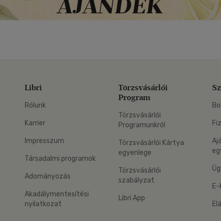
Libri
Törzsvásárlói
Sz
Program
Rólunk
Bo
Törzsvásárlói
Karrier
Fi
Programunkról
Impresszum
Aj
Törzsvásárlói Kártya
eg
egyenlege
Társadalmi programok
Üg
Törzsvásárlói
Adományozás
szabályzat
E-
Akadálymentesítési
Libri App
nyilatkozat
El