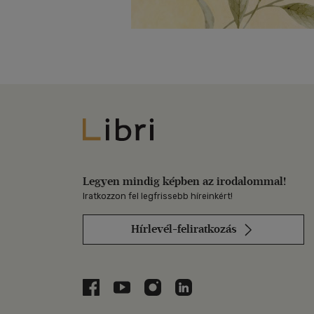
Libri
Legyen mindig képben az irodalommal!
Iratkozzon fel legfrissebb híreinkért!
Hírlevél-feliratkozás
Libri a Facebookon
Libri a Youtube-on
Libri az Instagramon
Libri a LinkedInen