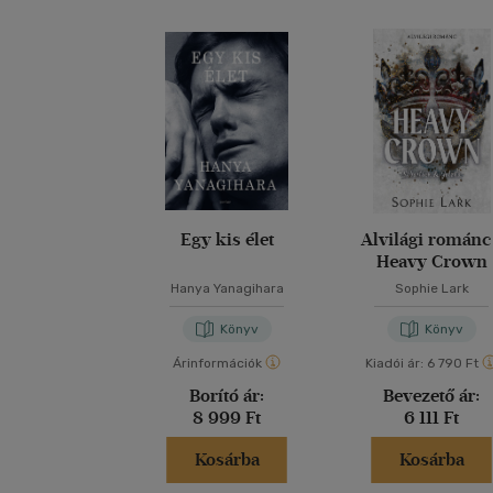
Egy kis élet
Alvilági románc
Heavy Crown
Hanya Yanagihara
Sophie Lark
Könyv
Könyv
Árinformációk
Kiadói ár:
6 790 Ft
Borító ár:
Bevezető ár:
8 999 Ft
6 111 Ft
Kosárba
Kosárba