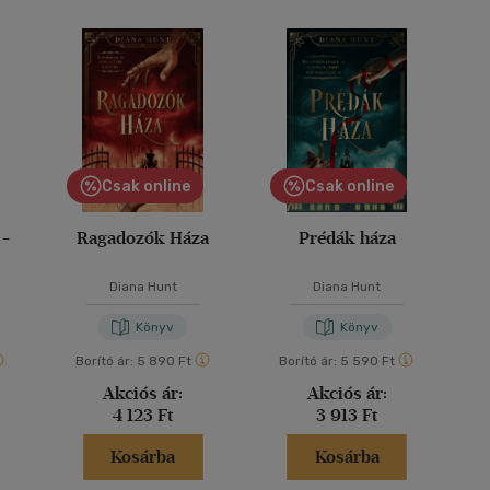
Csak online
Csak online
 -
Ragadozók Háza
Prédák háza
Diana Hunt
Diana Hunt
Könyv
Könyv
Borító ár:
5 890 Ft
Borító ár:
5 590 Ft
Akciós ár:
Akciós ár:
4 123 Ft
3 913 Ft
Kosárba
Kosárba