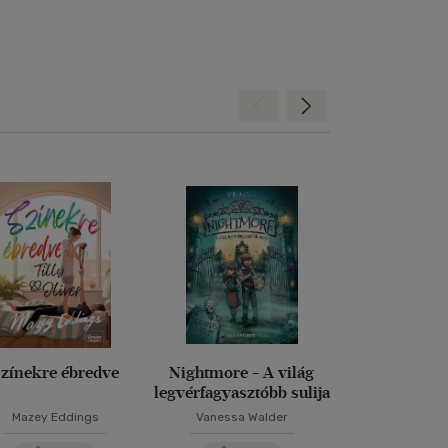
Hátra
Előre
zínekre ébredve
Nightmore - A világ
Halál rivald
legvérfagyasztóbb sulija
Mazey Eddings
Vanessa Walder
Robin Ste