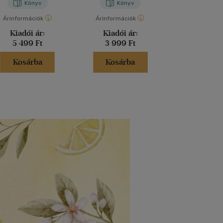
Könyv
Könyv
Kön
Árinformációk
Árinformációk
Árinformáci
Kiadói ár:
Kiadói ár:
Kiadói 
5 499 Ft
3 999 Ft
4 990 
Kosárba
Kosárba
Kosár