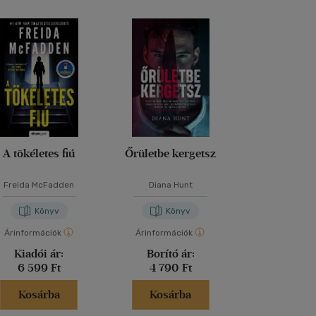
A tökéletes fiú
Őrületbe kergetsz
Lázadó nők 
Freida McFadden
Diana Hunt
Kathryn Sto
Könyv
Könyv
Kön
Árinformációk
Árinformációk
Árinformáci
Kiadói ár:
Borító ár:
Kiadói 
6 599 Ft
4 790 Ft
6 999 
Kosárba
Kosárba
Kosár