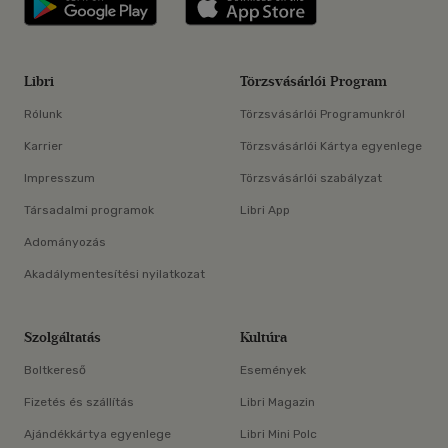
Libri
Törzsvásárlói Program
Rólunk
Törzsvásárlói Programunkról
Karrier
Törzsvásárlói Kártya egyenlege
Impresszum
Törzsvásárlói szabályzat
Társadalmi programok
Libri App
Adományozás
Akadálymentesítési nyilatkozat
Szolgáltatás
Kultúra
Boltkereső
Események
Fizetés és szállítás
Libri Magazin
Ajándékkártya egyenlege
Libri Mini Polc