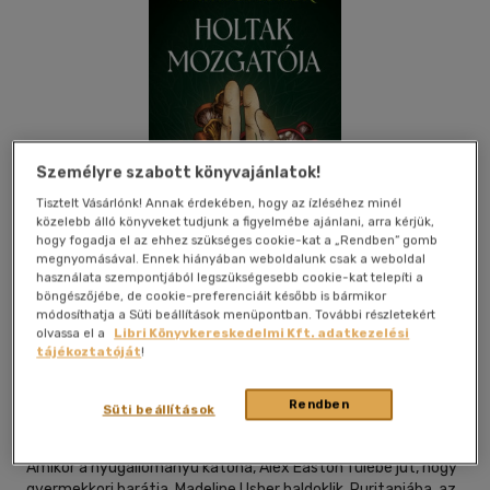
Személyre szabott könyvajánlatok!
Tisztelt Vásárlónk! Annak érdekében, hogy az ízléséhez minél
közelebb álló könyveket tudjunk a figyelmébe ajánlani, arra kérjük,
hogy fogadja el az ehhez szükséges cookie-kat a „Rendben” gomb
megnyomásával. Ennek hiányában weboldalunk csak a weboldal
használata szempontjából legszükségesebb cookie-kat telepíti a
böngészőjébe, de cookie-preferenciáit később is bármikor
módosíthatja a Süti beállítások menüpontban. További részletekért
olvassa el a
Libri Könyvkereskedelmi Kft. adatkezelési
Beleolvasok
Kívánságlistához adom
Megosztom
tájékoztatóját
!
Rendben
Süti beállítások
Kossuth Kiadó Zrt
|
2026
|
magyar nyelvű
Amikor a nyugállományú katona, Alex Easton fülébe jut, hogy
gyermekkori barátja, Madeline Usher haldoklik, Ruritaniába, az