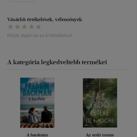
Vásárlói értékelések, vélemények
Kérjük, lépjen be az értékeléshez!
A kategória legkedveltebb termékei
A barátaim
Az erdő istene