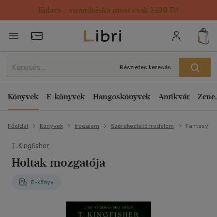
Kulacs / strandtáska most csak 1499 Ft!
Törzsvásárlói Kártya adatai
Részletes keresés
Könyvek
E-könyvek
Hangoskönyvek
Antikvár
Zene,
Főoldal
Könyvek
Irodalom
Szórakoztató irodalom
Fantasy
T. Kingfisher
Holtak mozgatója
E-könyv