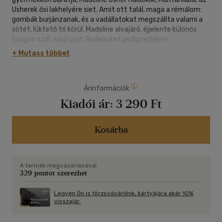
Usherek ősi lakhelyére siet. Amit ott talál, maga a rémálom:
gombák burjánzanak, és a vadállatokat megszállta valami a
sötét, lüktető tó körül. Madeline alvajáró, éjjelente különös
hangon szól, a bátyját, Rodericket pedig rejtélyes
idegbetegség gyötri. Alexnek egy rendíthetetlen angol
+ Mutass többet
gombaszakértő és egy zavarodott amerikai orvos
segítségével kell kibogoznia az Usher-ház titkát, mielőtt az
mindnyájukat elpusztítja. A Hugo-, Locus- és Nebula-díjas T.
Árinformációk
Kingfisher regénye Edgar Allan Poe Az Usher-ház vége című
novellájának lebilincselő, atmoszferikus újragondolása.
Kiadói ár:
3 290 Ft
Kosárba
A termék megvásárlásával
329 pontot szerezhet
Legyen Ön is törzsvásárlónk, kártyájára akár 10%
visszajár.