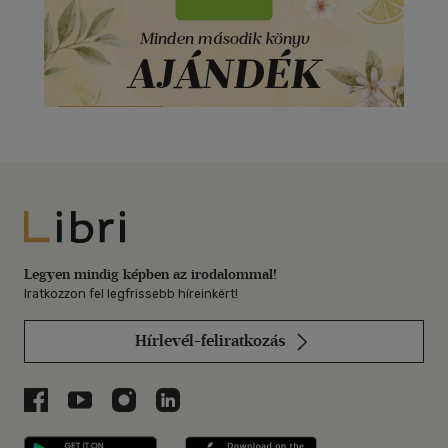
Libri
Legyen mindig képben az irodalommal!
Iratkozzon fel legfrissebb híreinkért!
Hírlevél-feliratkozás
Libri a Facebookon
Libri a Youtube-on
Libri az Instagramon
Libri a LinkedInen
Libri applikáció Szerezd meg: Google P
Libri applikáció 