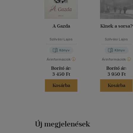
A Gazda
Kinek a sorsa?
Szilvási Lajos
Szilvási Lajos
Könyv
Könyv
Árinformációk
Árinformációk
Borító ár:
Borító ár:
3 450 Ft
3 950 Ft
Kosárba
Kosárba
Új megjelenések