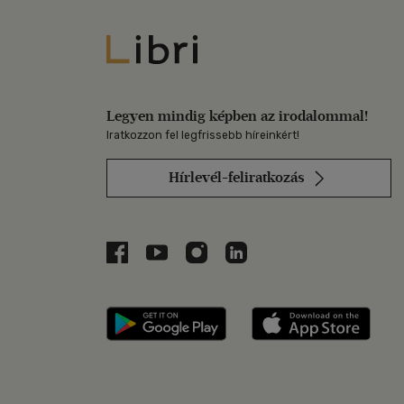
Libri
Legyen mindig képben az irodalommal!
Iratkozzon fel legfrissebb híreinkért!
Hírlevél-feliratkozás
Libri a Facebookon
Libri a Youtube-on
Libri az Instagramon
Libri a LinkedInen
Libri applikáció Szerezd m
Libri