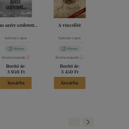
m azért született...
A vincellér
Albérlet a Sí
Szilvási Lajos
Szilvási Lajos
Szilvási L
Könyv
Könyv
Kön
Árinformációk
Árinformációk
Árinformáci
Borító ár:
Borító ár:
Borító 
3 950 Ft
3 450 Ft
2 950 
Kosárba
Kosárba
Kosár
Hátra
Előre