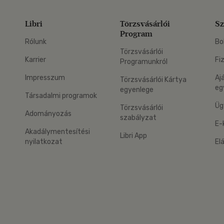
Libri
Törzsvásárlói
Sz
Program
Rólunk
Bo
Törzsvásárlói
Karrier
Fi
Programunkról
Impresszum
Aj
Törzsvásárlói Kártya
eg
egyenlege
Társadalmi programok
Üg
Törzsvásárlói
Adományozás
szabályzat
E-
Akadálymentesítési
Libri App
nyilatkozat
El
eg: Google Play
 applikáció Letölthető az App Store-ból