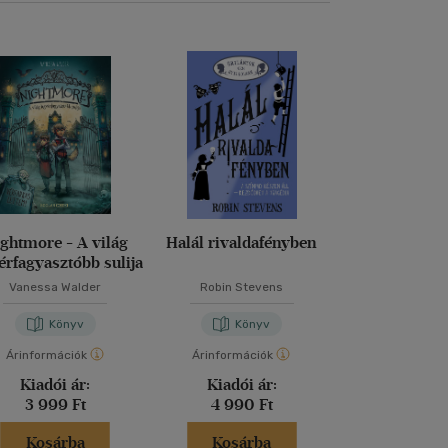
ghtmore - A világ
Halál rivaldafényben
Dragalád vi
érfagyasztóbb sulija
Vanessa Walder
Robin Stevens
M. Kácsor Z
Könyv
Könyv
Kön
Árinformációk
Árinformációk
Árinformáci
Kiadói ár:
Kiadói ár:
Kiadói 
3 999 Ft
4 990 Ft
5 299 
Kosárba
Kosárba
Kosár