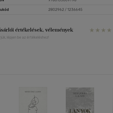
BN
9786155669798
rukód
2802962 / 1236645
ásárlói értékelések, vélemények
rjük, lépjen be az értékeléshez!