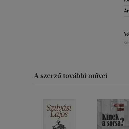
IS
Á
V
Ké
A szerző további művei