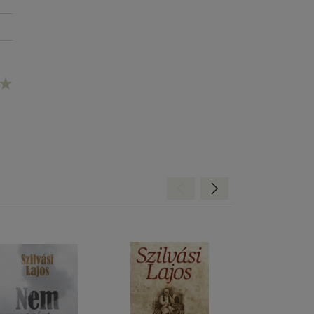
Hátra
Előre