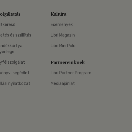
olgáltatás
Kultúra
ltkereső
Események
zetés és szállítás
Libri Magazin
ándékkártya
Libri Mini Polc
yenlege
Partnereinknek
yfélszolgálat
könyv-segédlet
Libri Partner Program
állási nyilatkozat
Médiaajánlat