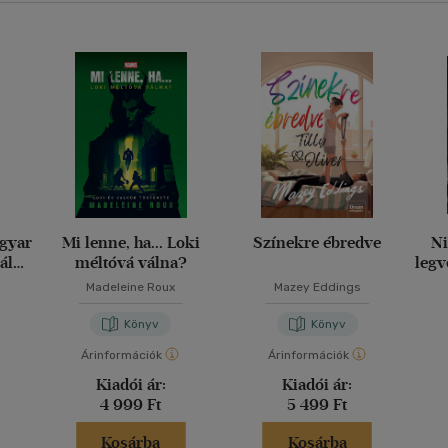
agyar
Mi lenne, ha... Loki
Színekre ébredve
Ni
ály
méltóvá válna?
legv
g
Madeleine Roux
Mazey Eddings
Könyv
Könyv
Árinformációk
Árinformációk
Kiadói ár:
Kiadói ár:
4 999 Ft
5 499 Ft
Kosárba
Kosárba