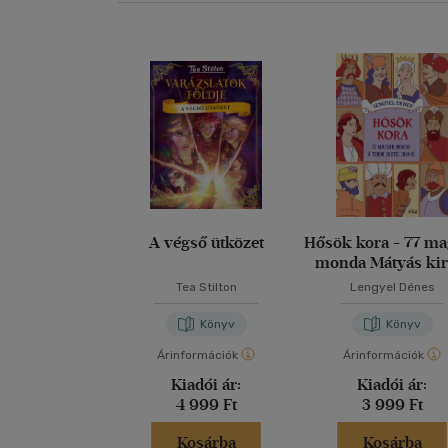
A végső ütközet
Hősök kora - 77 m
monda Mátyás kir
korától 1848-i
Tea Stilton
Lengyel Dénes
Könyv
Könyv
Árinformációk
Árinformációk
Kiadói ár:
Kiadói ár:
4 999 Ft
3 999 Ft
Kosárba
Kosárba