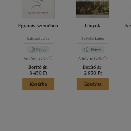
Egymás szemében
Lányok
Ne
Szilvási Lajos
Szilvási Lajos
Könyv
Könyv
Árinformációk
Árinformációk
Borító ár:
Borító ár:
3 450 Ft
2 950 Ft
Kosárba
Kosárba