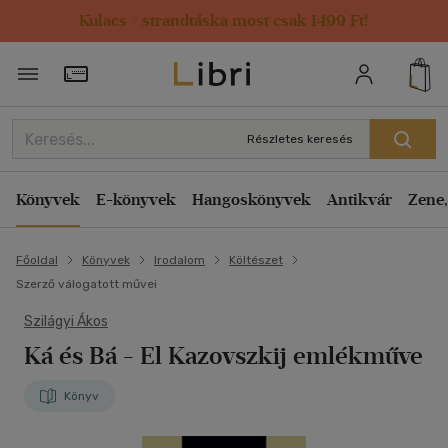
Kulacs / strandtáska most csak 1499 Ft!
Törzsvásárlói Kártya adatai
Részletes keresés
Könyvek
E-könyvek
Hangoskönyvek
Antikvár
Zene,
Főoldal
Könyvek
Irodalom
Költészet
Szerző válogatott művei
Szilágyi Ákos
Ká és Bá
- El Kazovszkij emlékműve
Könyv