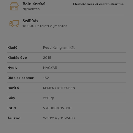
Bolti átvétel
Elérhető készlet esetén akár ma
díjmentes
Szállítás
15 000 Ft felett díjmentes
Kiadó
Pesti Kalligram Kft.
Kiadás éve
2015
Nyelv
MAGYAR
Oldalak száma:
152
Borító
KEMÉNY KÖTÉSBEN
Súly
220 gr
ISBN
9788081019098
Árukód
2651214 / 1152403