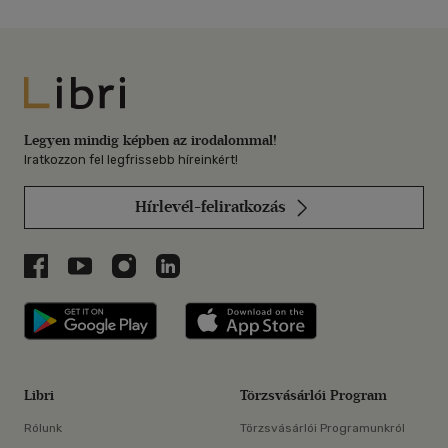
Libri
Legyen mindig képben az irodalommal!
Iratkozzon fel legfrissebb híreinkért!
Hírlevél-feliratkozás
Libri a Facebookon
Libri a Youtube-on
Libri az Instagramon
Libri a LinkedInen
Libri applikáció Szerezd meg: Google P
Libri applikáció 
Libri
Törzsvásárlói Program
Rólunk
Törzsvásárlói Programunkról