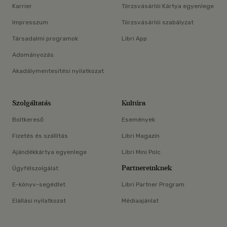
Karrier
Törzsvásárlói Kártya egyenlege
Impresszum
Törzsvásárlói szabályzat
Társadalmi programok
Libri App
Adományozás
Akadálymentesítési nyilatkozat
Szolgáltatás
Kultúra
Boltkereső
Események
Fizetés és szállítás
Libri Magazin
Ajándékkártya egyenlege
Libri Mini Polc
Partnereinknek
Ügyfélszolgálat
E-könyv-segédlet
Libri Partner Program
Elállási nyilatkozat
Médiaajánlat