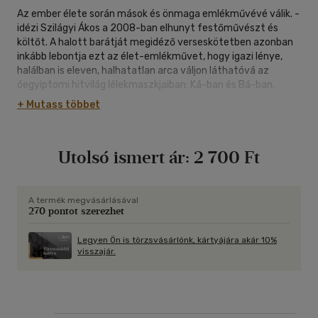
Az ember élete során mások és önmaga emlékművévé válik. -
idézi Szilágyi Ákos a 2008-ban elhunyt festőművészt és
költőt. A halott barátját megidéző verseskötetben azonban
inkább lebontja ezt az élet-emlékművet, hogy igazi lénye,
halálban is eleven, halhatatlan arca váljon láthatóvá az
óegyiptomi hitvilág lélekmaszkjaiban: Ká-ban és Bá-ban.
+ Mutass többet
Utolsó ismert ár:
2 700 Ft
A termék megvásárlásával
270 pontot szerezhet
Legyen Ön is törzsvásárlónk, kártyájára akár 10%
visszajár.