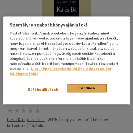
Személyre szabott könyvajánlatok!
Tisztelt Vásárlónk! Annak érdekében, hogy az ízléséhez minél
közelebb álló könyveket tudjunk a figyelmébe ajánlani, arra kérjük,
hogy fogadja el az ehhez szükséges cookie-kat a „Rendben” gomb
megnyomásával. Ennek hiányában weboldalunk csak a weboldal
használata szempontjából legszükségesebb cookie-kat telepíti a
böngészőjébe, de cookie-preferenciáit később is bármikor
módosíthatja a Süti beállítások menüpontban. További részletekért
olvassa el a
Libri Könyvkereskedelmi Kft. adatkezelési
tájékoztatóját
!
Rendben
Süti beállítások
Kívánságlistához adom
Megosztom
Pesti Kalligram Kft.
|
2015
|
magyar nyelvű
|
kemény
kötésben
|
152 oldal