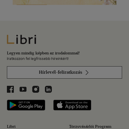
Libri
Legyen mindig képben az irodalommal!
Iratkozzon fel legfrissebb híreinkért!
Hírlevél-feliratkozás
Libri a Facebookon
Libri a Youtube-on
Libri az Instagramon
Libri a LinkedInen
Libri applikáció Szerezd meg: Google P
Libri applikáció 
Libri
Törzsvásárlói Program