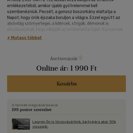
emlékezetéből, amikor újabb gyötrelemmel kell
szembenézniük. Pecsét, a gonosz boszorkány elaltatja a
Napot, hogy örök éjszaka boruljon a világra. Ezzel együtt az
alsóvilág szörnyetegei, a lidércek, strigák, démonok is
elszabadulnak, hogy ellepjék az emberlakta tájat. Kücsennek
le kell jutnia az alsóvilágba, hogy nehéz küzdelmek árán
+ Mutass többet
kiszabadítsa elrabolt szerelmét, Tündérszép Ilonát. Utána
pedig még nagyobb feladat vár rá: fel kell ébresztenie a
Napot és legyőznie az alvilág urát, Karakondzult, hogy az élet
Árinformációk
ismét a normális medrében folyjon tovább. Kérdés, hogy a
táltos ezúttal is tud-e győzedelmeskedni, hiszen Karakondzul
Online ár:
1 990 Ft
éjszakája nem csupán sötétség, de egy új világrend kezdete
is, melyben a jó számára nincsen hely.
Kosárba
A termék megvásárlásával
199 pontot szerezhet
Legyen Ön is törzsvásárlónk, kártyájára akár 10%
visszajár.