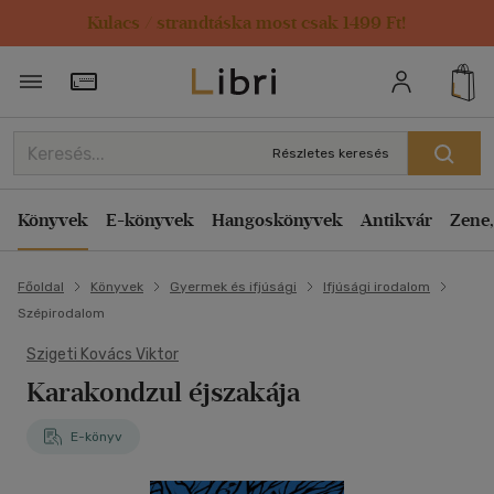
Kulacs / strandtáska most csak 1499 Ft!
Törzsvásárlói Kártya adatai
Részletes keresés
Könyvek
E-könyvek
Hangoskönyvek
Antikvár
Zene,
Főoldal
Könyvek
Gyermek és ifjúsági
Ifjúsági irodalom
Szépirodalom
Szigeti Kovács Viktor
Karakondzul éjszakája
E-könyv