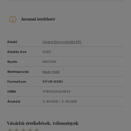
Azonnal letölthető
Kiadó
Ciceró Könyvstúdió Kft.
Kiadás éve
2022
Nyelv
MAGYAR
Belelapozás
epub
mobi
Formátum
EPUB
MOBI
ISBN
9789634321842
Árukód
3-80688 / 3-80688
Vásárlói értékelések, vélemények