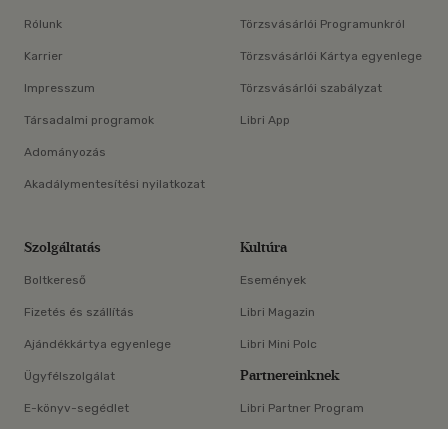
Rólunk
Törzsvásárlói Programunkról
Karrier
Törzsvásárlói Kártya egyenlege
Impresszum
Törzsvásárlói szabályzat
Társadalmi programok
Libri App
Adományozás
Akadálymentesítési nyilatkozat
Szolgáltatás
Kultúra
Boltkereső
Események
Fizetés és szállítás
Libri Magazin
Ajándékkártya egyenlege
Libri Mini Polc
Partnereinknek
Ügyfélszolgálat
E-könyv-segédlet
Libri Partner Program
×
Elállási nyilatkozat
Médiaajánlat