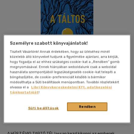
Személyre szabott könyvajánlatok!
Tisztelt Vásárlónk! Annak érdekében, hogy az ízléséhez minél
közelebb álló könyveket tudjunk a figyelmébe ajánlani, arra kérjük,
hogy fogadja el az ehhez szükséges cookie-kat a „Rendben” gomb
megnyomásával. Ennek hiányában weboldalunk csak a weboldal
használata szempontjából legszükségesebb cookie-kat telepíti a
böngészőjébe, de cookie-preferenciáit később is bármikor
módosíthatja a Süti beállítások menüpontban. További részletekért
olvassa el a
Libri Könyvkereskedelmi Kft. adatkezelési
tájékoztatóját
!
Beleolvasok
Kívánságlistához adom
Megosztom
Rendben
Süti beállítások
Ciceró Könyvstúdió Kft.
|
2022
|
magyar nyelvű
A HÚSZ ÉVIG TARTÓ TÉL lassan kezd kikopni az emberek