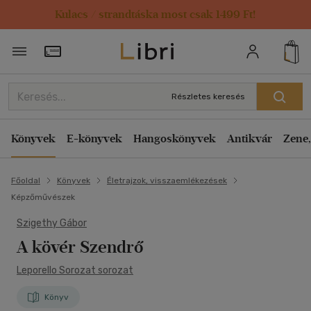
Kulacs / strandtáska most csak 1499 Ft!
Törzsvásárlói Kártya adatai
Részletes keresés
Könyvek
E-könyvek
Hangoskönyvek
Antikvár
Zene,
Főoldal
Könyvek
Életrajzok, visszaemlékezések
Képzőművészek
Szigethy Gábor
A kövér Szendrő
Leporello Sorozat sorozat
Könyv