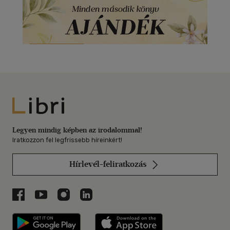
Libri
Legyen mindig képben az irodalommal!
Iratkozzon fel legfrissebb híreinkért!
Hírlevél-feliratkozás
Libri a Facebookon
Libri a Youtube-on
Libri az Instagramon
Libri a LinkedInen
Libri applikáció Szerezd meg: Google P
Libri applikáció 