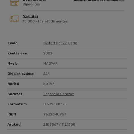
díjmentes
Szállítás
15 000 Ft felett díjmentes
Kiadó
Nyitott Könyv Kiadó
Kiadás éve
2002
Nyelv
MAGYAR
Oldalak száma:
224
Borító
KÖTVE
Sorozat
Leporello Sorozat
Formátum
B 5 250 X 175
ISBN
9632048954
Árukód
2103567 / 1121338