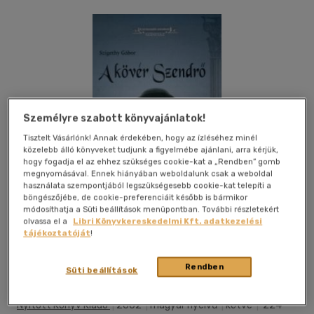
Személyre szabott könyvajánlatok!
Tisztelt Vásárlónk! Annak érdekében, hogy az ízléséhez minél
közelebb álló könyveket tudjunk a figyelmébe ajánlani, arra kérjük,
hogy fogadja el az ehhez szükséges cookie-kat a „Rendben” gomb
megnyomásával. Ennek hiányában weboldalunk csak a weboldal
használata szempontjából legszükségesebb cookie-kat telepíti a
böngészőjébe, de cookie-preferenciáit később is bármikor
módosíthatja a Süti beállítások menüpontban. További részletekért
olvassa el a
Libri Könyvkereskedelmi Kft. adatkezelési
tájékoztatóját
!
Kívánságlistához adom
Megosztom
Rendben
Süti beállítások
Nyitott Könyv Kiadó
|
2002
|
magyar nyelvű
|
kötve
|
224