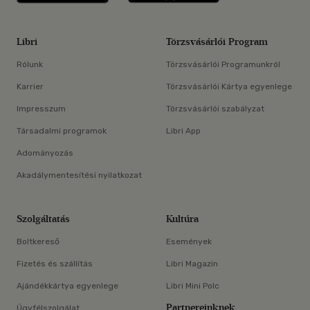
Libri
Törzsvásárlói Program
Rólunk
Törzsvásárlói Programunkról
Karrier
Törzsvásárlói Kártya egyenlege
Impresszum
Törzsvásárlói szabályzat
Társadalmi programok
Libri App
Adományozás
Akadálymentesítési nyilatkozat
Szolgáltatás
Kultúra
Boltkereső
Események
Fizetés és szállítás
Libri Magazin
Ajándékkártya egyenlege
Libri Mini Polc
Partnereinknek
Ügyfélszolgálat