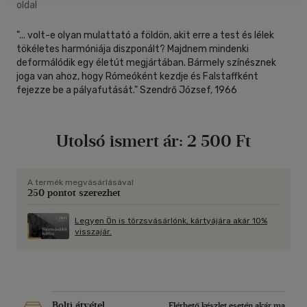
oldal
"... volt-e olyan mulattató a földön, akit erre a test és lélek
tökéletes harmóniája diszponált? Majdnem mindenki
deformálódik egy életút megjártában. Bármely színésznek
joga van ahoz, hogy Rómeóként kezdje és Falstaffként
fejezze be a pályafutását." Szendrő József, 1966
Utolsó ismert ár:
2 500 Ft
A termék megvásárlásával
250 pontot szerezhet
Legyen Ön is törzsvásárlónk, kártyájára akár 10%
visszajár.
Bolti átvétel
Elérhető készlet esetén akár ma