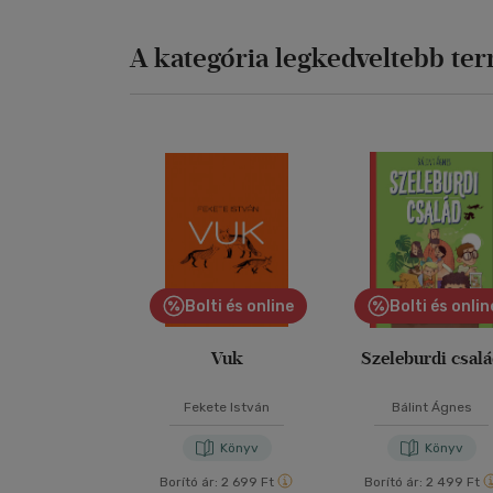
A kategória legkedveltebb te
Bolti és online
Bolti és onlin
Vuk
Szeleburdi csal
Fekete István
Bálint Ágnes
Könyv
Könyv
Borító ár:
2 699 Ft
Borító ár:
2 499 Ft