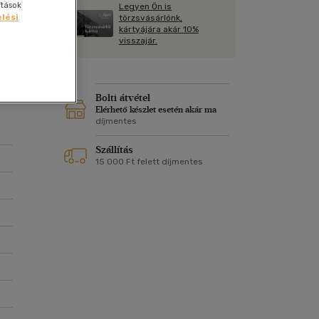
Kártya
ítások
Legyen Ön is
m
lési
törzsvásárlónk,
Képeslap
kártyájára akár 10%
és Természet
visszajár.
yv
Naptár
k
Papír, írószer
ok
Bolti átvétel
Elérhető készlet esetén akár ma
díjmentes
Szállítás
15 000 Ft felett díjmentes