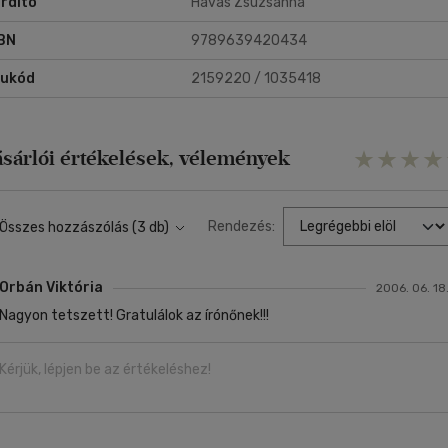
rdító
Havas Zsuzsanna
BN
9789639420434
rukód
2159220 / 1035418
ásárlói értékelések, vélemények
Rendezés:
Összes hozzászólás (3 db)
Orbán Viktória
2006. 06. 18
Nagyon tetszett! Gratulálok az írónőnek!!!
Kérjük, lépjen be az értékeléshez!