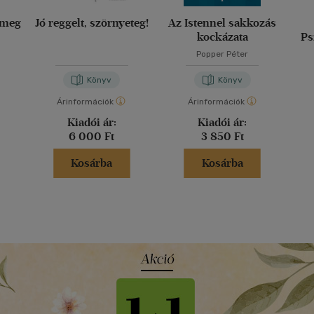
 meg
Jó reggelt, szörnyeteg!
Az Istennel sakkozás
kockázata
Ps
Popper Péter
Könyv
Könyv
Árinformációk
Árinformációk
Kiadói ár:
Kiadói ár:
6 000 Ft
3 850 Ft
Kosárba
Kosárba