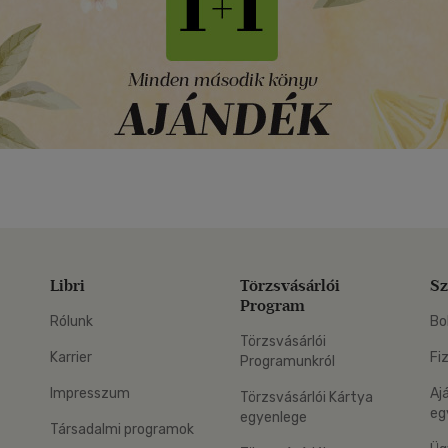
Libri
Törzsvásárlói
Sz
Program
Rólunk
Bo
Törzsvásárlói
Karrier
Fi
Programunkról
Impresszum
Aj
Törzsvásárlói Kártya
eg
egyenlege
Társadalmi programok