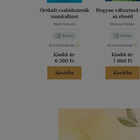
Örökölt családminták
Hogyan változtasd
munkafüzet
az elméd
Mark Wolynn
Michael Pollan
Könyv
Könyv
Árinformációk
Árinformációk
Kiadói ár:
Kiadói ár:
6 290 Ft
7 980 Ft
Kosárba
Kosárba