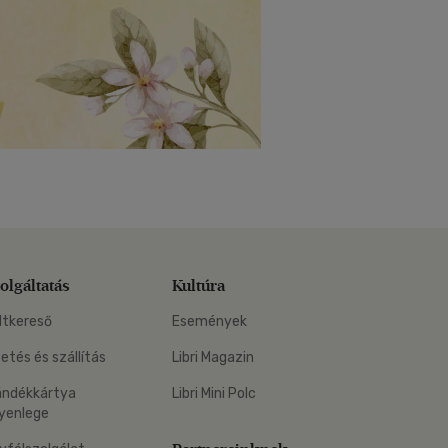
olgáltatás
Kultúra
ltkereső
Események
zetés és szállítás
Libri Magazin
ándékkártya
Libri Mini Polc
yenlege