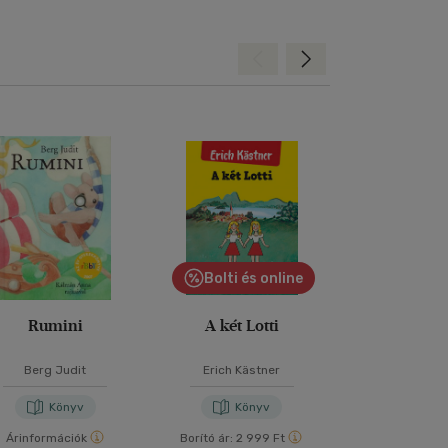
Hátra
Előre
Bolti és online
Bolti és
Rumini
A két Lotti
Abigé
Berg Judit
Erich Kästner
Szabó Ma
Könyv
Könyv
Kön
Árinformációk
Borító ár:
2 999 Ft
Borító ár:
2 99