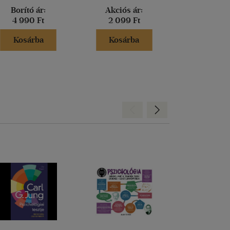
Borító ár:
Akciós ár:
Akciós 
4 990 Ft
2 099 Ft
2 099 
Kosárba
Kosárba
Kosár
Hátra
Előre