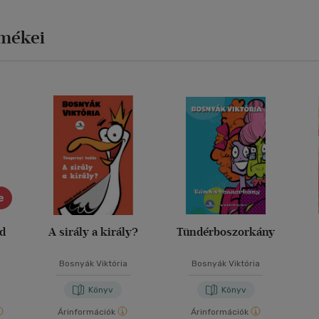
rmékei
e
ád
A sirály a király?
Tündérboszorkány
Bosnyák Viktória
Bosnyák Viktória
Könyv
Könyv
Árinformációk
Árinformációk