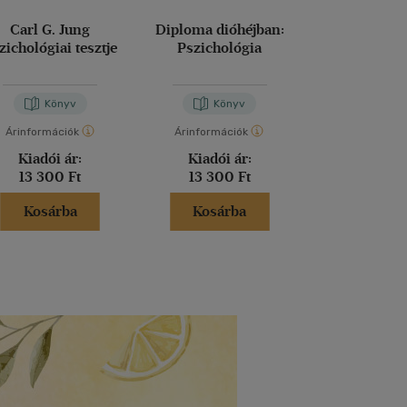
Carl G. Jung
Diploma dióhéjban:
Vállald fel 
zichológiai tesztje
Pszichológia
boldogs
Ichiro Kishimi
-
Fu
Könyv
Könyv
Kön
Árinformációk
Árinformációk
Árinformáci
Kiadói ár:
Kiadói ár:
Kiadói 
13 300 Ft
13 300 Ft
5 499 
Kosárba
Kosárba
Kosár