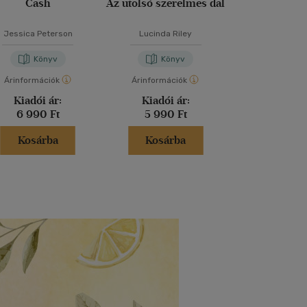
Cash
Az utolsó szerelmes dal
Ha a könyve
tudnán
Jessica Peterson
Lucinda Riley
Kate Ebe
Könyv
Könyv
Kön
Árinformációk
Árinformációk
Árinformáci
Kiadói ár:
Kiadói ár:
Kiadói 
6 990 Ft
5 990 Ft
5 490 
Kosárba
Kosárba
Kosár