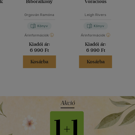
ák
Bíboralkony
Voracious
Orgován Ramóna
Leigh Rivers
Könyv
Könyv
Árinformációk
Árinformációk
Kiadói ár:
Kiadói ár:
6 990 Ft
6 990 Ft
Kosárba
Kosárba