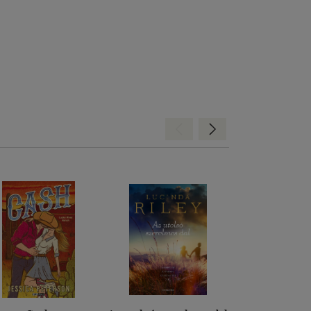
Hátra
Előre