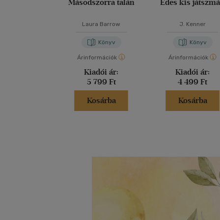
Másodszorra talán
Édes kis játszm
Laura Barrow
J. Kenner
Könyv
Könyv
Árinformációk
Árinformációk
Kiadói ár:
Kiadói ár:
5 799 Ft
4 499 Ft
Kosárba
Kosárba