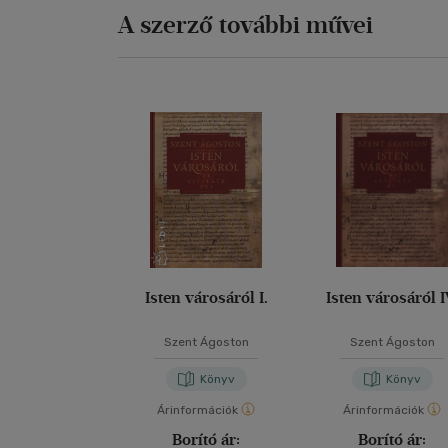
Ne
A szerző további művei
Ne
Öt
Isten városáról I.
Isten városáról I
Szent Ágoston
Szent Ágoston
Könyv
Könyv
Árinformációk
Árinformációk
Borító ár:
Borító ár: