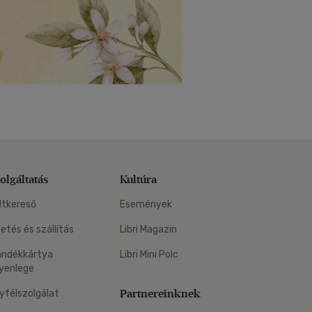
olgáltatás
Kultúra
ltkereső
Események
zetés és szállítás
Libri Magazin
ándékkártya
Libri Mini Polc
yenlege
Partnereinknek
yfélszolgálat