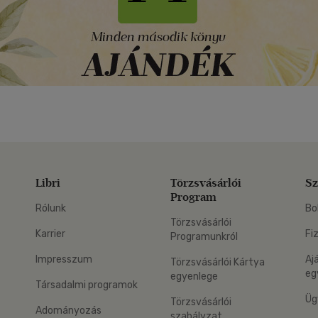
Libri
Törzsvásárlói
Sz
Program
Rólunk
Bo
Törzsvásárlói
Karrier
Fi
Programunkról
Impresszum
Aj
Törzsvásárlói Kártya
eg
egyenlege
Társadalmi programok
Üg
Törzsvásárlói
Adományozás
szabályzat