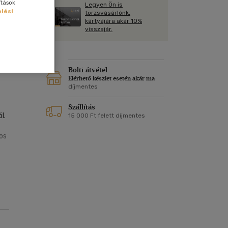
Kártya
ítások
Legyen Ön is
Vallás, mitológia
lési
m
törzsvásárlónk,
Képeslap
kártyájára akár 10%
és Természet
visszajár.
yv
Naptár
k
Papír, írószer
ok
Bolti átvétel
Elérhető készlet esetén akár ma
díjmentes
Szállítás
l.
15 000 Ft felett díjmentes
os
 a