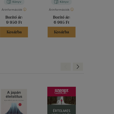
Könyv
Könyv
Kön
Árinformációk
Árinformációk
Árinformáci
Borító ár:
Borító ár:
Borító 
9 950 Ft
6 995 Ft
5 990 
Kosárba
Kosárba
Kosár
Hátra
Előre