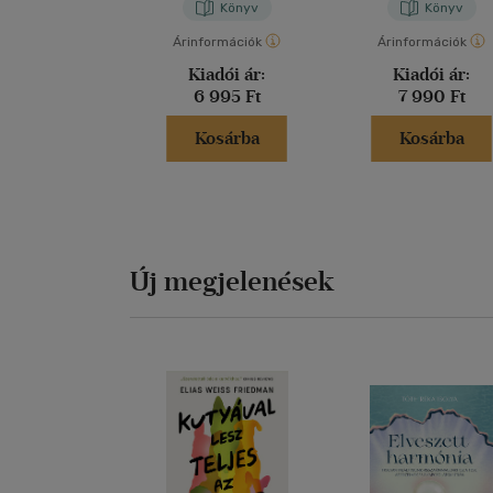
Voormei
Könyv
Könyv
Árinformációk
Árinformációk
Kiadói ár:
Kiadói ár:
6 995 Ft
7 990 Ft
Kosárba
Kosárba
Új megjelenések