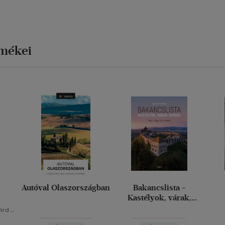
rmékei
Autóval Olaszországban
Bakancslista -
Kastélyok, várak,
kúriák
Bird
-
sa