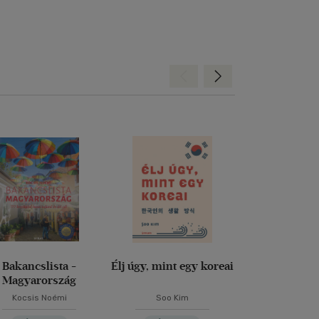
Hátra
Előre
Bakancslista -
Élj úgy, mint egy koreai
Magas-Tátra -
Magyarország
1. kötet - 
túrakal
Kocsis Noémi
Soo Kim