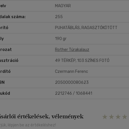
elv
MAGYAR
dalak száma:
255
rító
PUHATÁBLÁS, RAGASZTÓKÖTÖTT
ly
190 gr
rozat
Rother Túrakalauz
lusztráció
49 TÉRKÉP, 103 SZÍNES FOTÓ
rdító
Czermann Ferenc
BN
2050000080623
rukód
2212746 / 1068441
ásárlói értékelések, vélemények
rjük, lépjen be az értékeléshez!