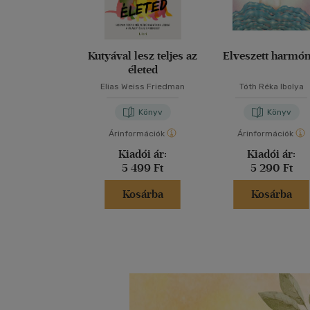
Kutyával lesz teljes az
Elveszett harmón
életed
Elias Weiss Friedman
Tóth Réka Ibolya
Könyv
Könyv
Árinformációk
Árinformációk
Kiadói ár:
Kiadói ár:
5 499 Ft
5 290 Ft
Kosárba
Kosárba