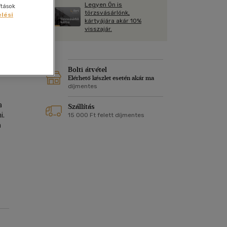
Kártya
Legyen Ön is
ítások
Vallás, mitológia
m
törzsvásárlónk,
lési
Képeslap
kártyájára akár 10%
és Természet
visszajár.
yv
Naptár
k
Papír, írószer
ok
Bolti átvétel
Elérhető készlet esetén akár ma
díjmentes
a
Szállítás
i.
15 000 Ft felett díjmentes
a
i