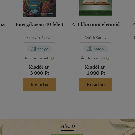
ia
Energikusan 40 felett
A Biblia mint életmód
Hornyák Szilvia
Győrfi Károly
Könyv
Könyv
Árinformációk
Árinformációk
Kiadói ár:
Kiadói ár:
3 990 Ft
4 980 Ft
Kosárba
Kosárba