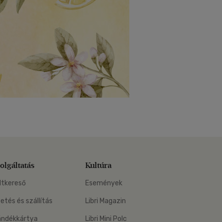
olgáltatás
Kultúra
ltkereső
Események
zetés és szállítás
Libri Magazin
ándékkártya
Libri Mini Polc