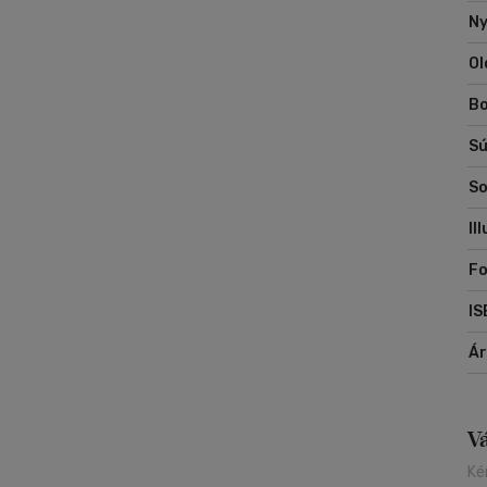
Ny
Ol
Bo
Sú
So
Il
Fo
IS
Á
V
Ké