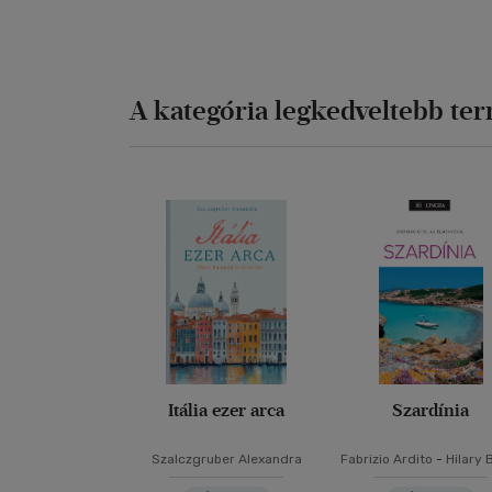
A kategória legkedveltebb te
Itália ezer arca
Szardínia
Szalczgruber Alexandra
Fabrizio Ardito
-
Hilary 
Stephanie Smith
-
Li