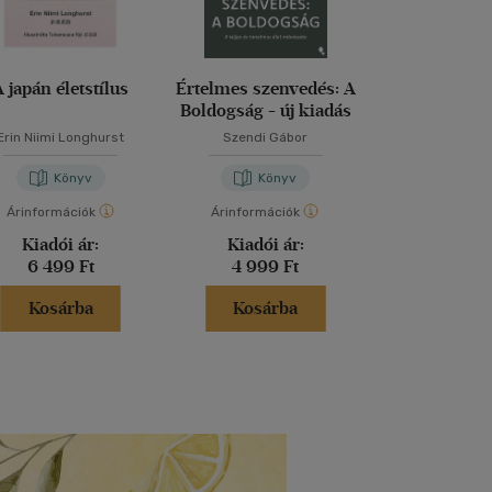
A japán életstílus
Értelmes szenvedés: A
Elakadva negyv
Boldogság - új kiadás
Erin Niimi Longhurst
Szendi Gábor
Gedő Ág
Könyv
Könyv
Kön
Árinformációk
Árinformációk
Árinformáci
Kiadói ár:
Kiadói ár:
Kiadói 
6 499 Ft
4 999 Ft
4 999 
Kosárba
Kosárba
Kosár