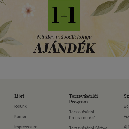
Libri
Törzsvásárlói
Sz
Program
Rólunk
Bo
Törzsvásárlói
Karrier
Fi
Programunkról
Impresszum
Aj
Törzsvásárlói Kártya