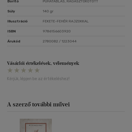
Borító
PUHATÁBLÁS, RAGASZTÓKÖTÖTT
Súly
140 gr
Illusztráció
FEKETE-FEHÉR RAJZOKKAL
ISBN
9786156603920
Árukód
2780082 / 1223044
Vásárlói értékelések, vélemények
Kérjük, lépjen be az értékeléshez!
A szerző további művei