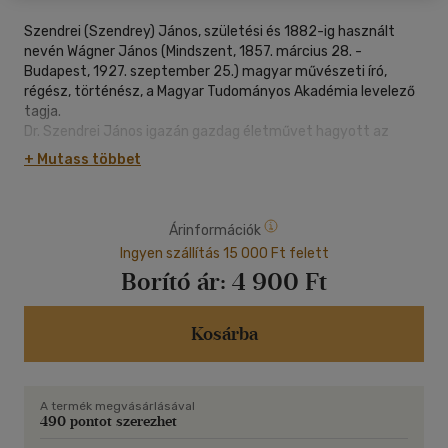
Szendrei (Szendrey) János, születési és 1882-ig használt
nevén Wágner János (Mindszent, 1857. március 28. -
Budapest, 1927. szeptember 25.) magyar művészeti író,
régész, történész, a Magyar Tudományos Akadémia levelező
tagja.
Dr. Szendrei János igazán gazdag életművet hagyott az
utókorra. Itt nemcsak a hadtörténeti, viselettörténeti,
+ Mutass többet
családtörténeti, művészeti írásaira gondolunk, hanem arra a
jelentős művére is, amit a Miskolcz város története és
egyetemes helyirata I-V. kötetében megírt. Ez a műve ma is
Árinformációk
az egyik legteljesebb írás a város történetéről.
Jelen tanulmánya még 1892-ben jelent meg, ami több
Ingyen szállítás 15 000 Ft felett
évszázadra kiterjedő kutatás eredménye, ahogy a cím is
Borító ár:
4 900 Ft
fogalmaz "Magyar viseletképek czímeres leveleinkben". A
szerző több tanulmányt is szentelt a magyar
viselettörténetnek.
Kosárba
A könyv az 1892-es kiadás reprint változata.
A termék megvásárlásával
490 pontot szerezhet