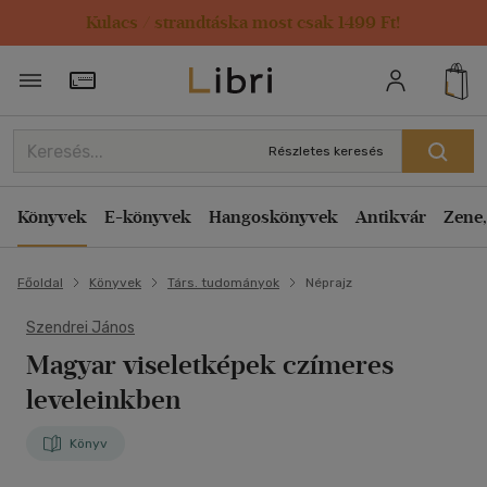
Kulacs / strandtáska most csak 1499 Ft!
Törzsvásárlói Kártya adatai
Részletes keresés
Könyvek
E-könyvek
Hangoskönyvek
Antikvár
Zene,
Főoldal
Könyvek
Társ. tudományok
Néprajz
Szendrei János
Magyar viseletképek czímeres
leveleinkben
Könyv