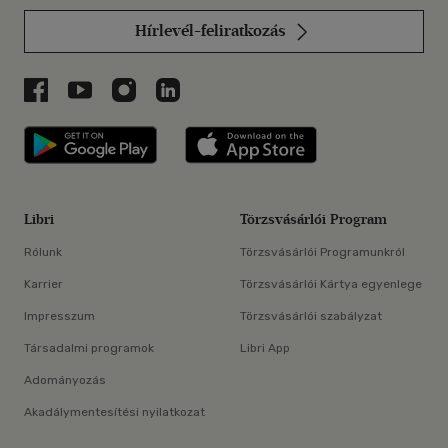
Hírlevél-feliratkozás
Libri a Facebookon
Libri a Youtube-on
Libri az Instagramon
Libri a LinkedInen
Libri applikáció Szerezd meg: Google P
Libri applikáció 
Libri
Törzsvásárlói Program
Rólunk
Törzsvásárlói Programunkról
Karrier
Törzsvásárlói Kártya egyenlege
Impresszum
Törzsvásárlói szabályzat
Társadalmi programok
Libri App
Adományozás
Akadálymentesítési nyilatkozat