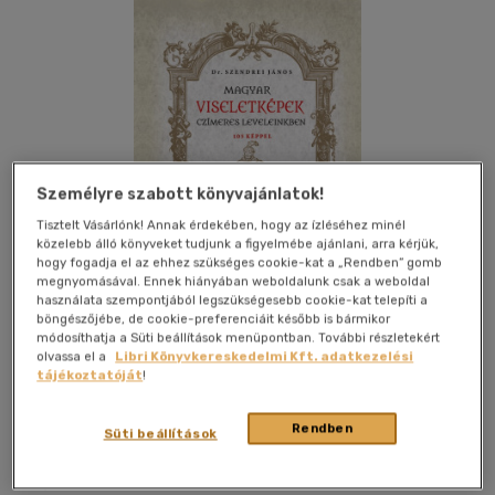
Személyre szabott könyvajánlatok!
Tisztelt Vásárlónk! Annak érdekében, hogy az ízléséhez minél
közelebb álló könyveket tudjunk a figyelmébe ajánlani, arra kérjük,
hogy fogadja el az ehhez szükséges cookie-kat a „Rendben” gomb
megnyomásával. Ennek hiányában weboldalunk csak a weboldal
használata szempontjából legszükségesebb cookie-kat telepíti a
böngészőjébe, de cookie-preferenciáit később is bármikor
módosíthatja a Süti beállítások menüpontban. További részletekért
olvassa el a
Libri Könyvkereskedelmi Kft. adatkezelési
tájékoztatóját
!
Kívánságlistához adom
Megosztom
Rendben
Süti beállítások
Nemzeti Örökség
|
2024
|
magyar nyelvű
|
puhatáblás,
ragasztókötött
|
48 oldal