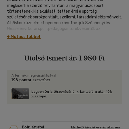
megkísérli a szerző felvillantani a magyar úszósport
történetének kialakulását, tetten érni e sportág
születésének sarokpontjait, szellemi, társadalmi előzményeit.
A hőskor küzdelmeit nyomon követhetjük Széchenyi és
Wesselényi korai sportpedagógiai törekvéseitől, az
úszósportnak országos nevet és propagandát szerző
+ Mutass többet
Szekrényessy Kálmánig. Talán kevesen tudják, hogy
Szekrényessy Kálmán 1880-as Siófok-Balatonfüred közötti
távúszásában hazai úszósportunk születésnapját,
Utolsó ismert ár:
1 980 Ft
Szekrényessyben pedig első magyar úszónkat tisztelhetjük.
A sporttörténet száraz dokumentumai iránt kevésbé
fogékony olvasó is talál magának felüdülést a 18-19. század
eleven színt mutató fürdőéletének bemutatásával. Ismerjük
A termék megvásárlásával
198 pontot szerezhet
meg együtt a két világháború közötti "aranykorszak"
történéseit, kiemelkedő sporthistóriáját, s végül lepleződjön
le a kommunizmus átideologizált évtizedeinek álságos
Legyen Ön is törzsvásárlónk, kártyájára akár 10%
visszajár.
mítosza. Járjuk be együtt e több mint százhúsz esztendőt,
ismerjük meg a Balaton-átúszások négy legkiválóbb
úszójának nem mindennapi életét, s jussunk el együtt az
európai hírű tömegsport rendezvényig, a nagy jövő előtt álló
Révfülöp és Balatonboglár közötti átúszásig.
Bolti átvétel
Elérhető készlet esetén akár ma