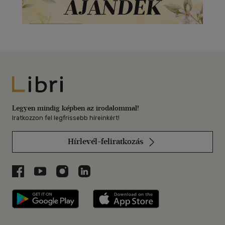
Libri
Legyen mindig képben az irodalommal!
Iratkozzon fel legfrissebb híreinkért!
Hírlevél-feliratkozás
Libri a Facebookon
Libri a Youtube-on
Libri az Instagramon
Libri a LinkedInen
Libri applikáció Szerezd meg: Google P
Libri applikáció 