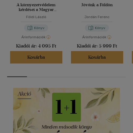
A környezetvédelem
Jövőnk a Földön
kérdései a Magyar
Honvédségben
Földi László
Jordán Ferenc
Könyv
Könyv
Árinformációk
Árinformációk
Kiadói ár:
4 095 Ft
Kiadói ár:
5 999 Ft
Kosárba
Kosárba