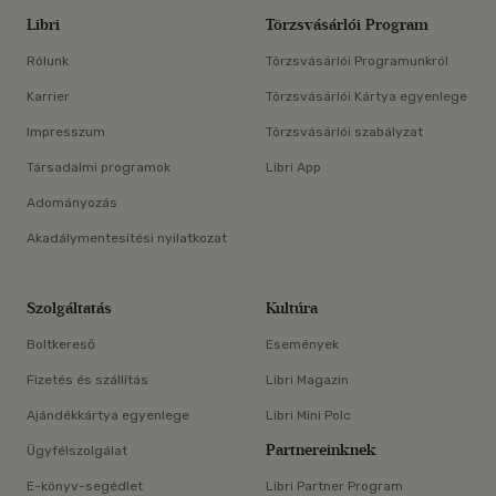
Libri
Törzsvásárlói Program
Rólunk
Törzsvásárlói Programunkról
Karrier
Törzsvásárlói Kártya egyenlege
Impresszum
Törzsvásárlói szabályzat
Társadalmi programok
Libri App
Adományozás
Akadálymentesítési nyilatkozat
Szolgáltatás
Kultúra
Boltkereső
Események
Fizetés és szállítás
Libri Magazin
Ajándékkártya egyenlege
Libri Mini Polc
Partnereinknek
Ügyfélszolgálat
E-könyv-segédlet
Libri Partner Program