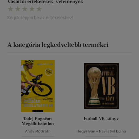
Vásárlói értékelések, vélemények
Kérjük, lépjen be az értékeléshez!
A kategória legkedveltebb termékei
Tadej Pogačar:
Futball-VB-könyv
Megállíthatatlan
Andy McGrath
Hegyi Iván
-
Navratyil Edina