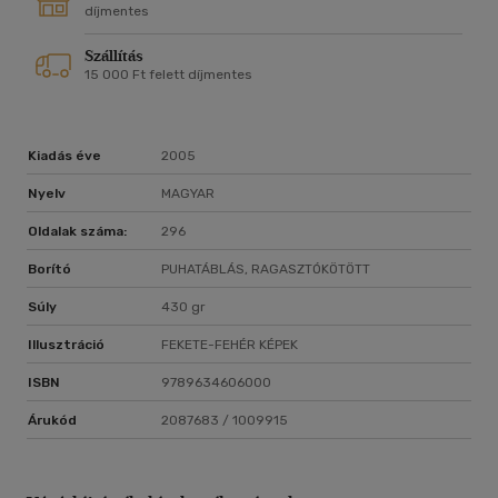
díjmentes
Szállítás
15 000 Ft felett díjmentes
Kiadás éve
2005
Nyelv
MAGYAR
Oldalak száma:
296
Borító
PUHATÁBLÁS, RAGASZTÓKÖTÖTT
Súly
430 gr
Illusztráció
FEKETE-FEHÉR KÉPEK
ISBN
9789634606000
Árukód
2087683 / 1009915