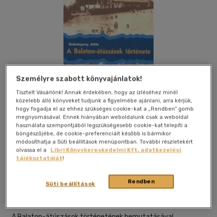
Személyre szabott könyvajánlatok!
Tisztelt Vásárlónk! Annak érdekében, hogy az ízléséhez minél
közelebb álló könyveket tudjunk a figyelmébe ajánlani, arra kérjük,
hogy fogadja el az ehhez szükséges cookie-kat a „Rendben” gomb
megnyomásával. Ennek hiányában weboldalunk csak a weboldal
használata szempontjából legszükségesebb cookie-kat telepíti a
böngészőjébe, de cookie-preferenciáit később is bármikor
módosíthatja a Süti beállítások menüpontban. További részletekért
olvassa el a
Libri Könyvkereskedelmi Kft. adatkezelési
Kívánságlistához adom
Megosztom
tájékoztatóját
!
Rendben
Süti beállítások
|
2005
|
magyar nyelvű
|
puhatáblás, ragasztókötött
|
296
oldal
A Balaton-átúszások történetének bemutatásával