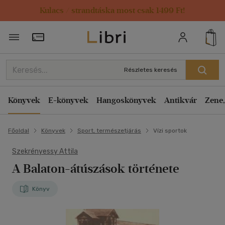
Kulacs / strandtáska most csak 1499 Ft!
Törzsvásárlói Kártya adatai
Részletes keresés
Könyvek
E-könyvek
Hangoskönyvek
Antikvár
Zene,
Főoldal
Könyvek
Sport, természetjárás
Vízi sportok
Szekrényessy Attila
A Balaton-átúszások története
Könyv