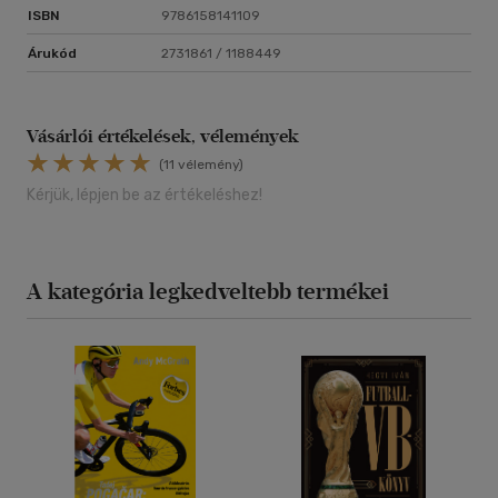
ISBN
9786158141109
Árukód
2731861 / 1188449
Vásárlói értékelések, vélemények
(11 vélemény)
Kérjük, lépjen be az értékeléshez!
A kategória legkedveltebb termékei