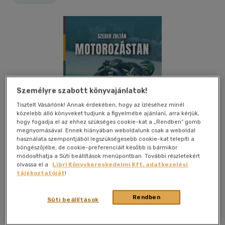
Személyre szabott könyvajánlatok!
Tisztelt Vásárlónk! Annak érdekében, hogy az ízléséhez minél
közelebb álló könyveket tudjunk a figyelmébe ajánlani, arra kérjük,
hogy fogadja el az ehhez szükséges cookie-kat a „Rendben” gomb
megnyomásával. Ennek hiányában weboldalunk csak a weboldal
használata szempontjából legszükségesebb cookie-kat telepíti a
böngészőjébe, de cookie-preferenciáit később is bármikor
módosíthatja a Süti beállítások menüpontban. További részletekért
olvassa el a
Libri Könyvkereskedelmi Kft. adatkezelési
tájékoztatóját
!
Kívánságlistához adom
Megosztom
Rendben
Süti beállítások
(11 vélemény)