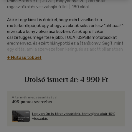
Rhino Motors Bt.
|
2020
|
magyar nyelvű
|
kartonált
ragasztókötés visszahajló füllel
|
180 oldal
Akiket egy kicsit is érdekel, hogy miért viselkedik a
motorkerékpárjuk úgy ahogy, azoknak sokszor lesz "ahhaaa!!"-
érzésük a könyv olvasása közben. A sok apró fizikai
összefüggés megértése jobb, TUDATOSABB motorosokat
eredményez, és ezért hiánypótló ez a (tan)könyv. Segít, mint
egy oltás, ami a szervezetben kering, és az adott pillanatban
megmenthet, mert már tudatosan figyelünk a részletekre.
+ Mutass többet
A könyvben felhalmozott tudás minden bizonnyal motoros
életeket fog megmenteni! Érdemes tehát elolvasni,
értelmezni, majd a gyakorlatban is kipróbálni!
Utolsó ismert ár:
4 990 Ft
A termék megvásárlásával
499 pontot szerezhet
Legyen Ön is törzsvásárlónk, kártyájára akár 10%
visszajár.