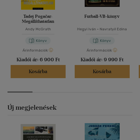
Tadej Pogačar:
Futball-VB-könyv
Megállíthatatlan
Andy McGrath
Hegyi Iván
-
Navratyil Edina
Könyv
Könyv
Árinformációk
Árinformációk
Kiadói ár:
6 900 Ft
Kiadói ár:
9 990 Ft
Kosárba
Kosárba
Új megjelenések