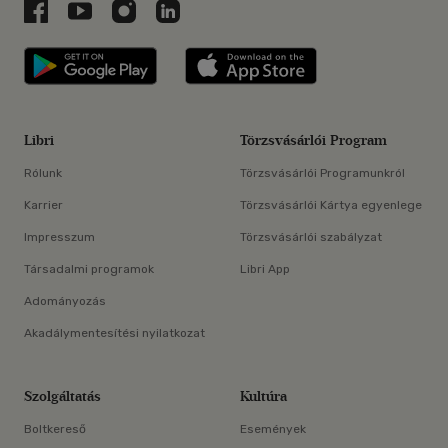
Libri a Facebookon
Libri a Youtube-on
Libri az Instagramon
Libri a LinkedInen
Libri applikáció Szerezd meg: Google P
Libri applikáció 
Libri
Törzsvásárlói Program
Rólunk
Törzsvásárlói Programunkról
Karrier
Törzsvásárlói Kártya egyenlege
Impresszum
Törzsvásárlói szabályzat
Társadalmi programok
Libri App
Adományozás
Akadálymentesítési nyilatkozat
Szolgáltatás
Kultúra
Boltkereső
Események