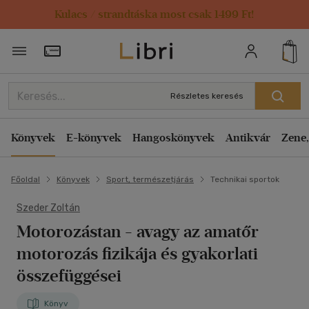
Kulacs / strandtáska most csak 1499 Ft!
Törzsvásárlói Kártya adatai
Részletes keresés
Könyvek
E-könyvek
Hangoskönyvek
Antikvár
Zene,
Főoldal
Könyvek
Sport, természetjárás
Technikai sportok
Szeder Zoltán
Motorozástan
- avagy az amatőr
motorozás fizikája és gyakorlati
összefüggései
Könyv