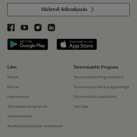
Hírlevél-feliratkozás
Libri a Facebookon
Libri a Youtube-on
Libri az Instagramon
Libri a LinkedInen
Libri applikáció Szerezd meg: Google P
Libri applikáció 
Libri
Törzsvásárlói Program
Rólunk
Törzsvásárlói Programunkról
Karrier
Törzsvásárlói Kártya egyenlege
Impresszum
Törzsvásárlói szabályzat
Társadalmi programok
Libri App
Adományozás
Akadálymentesítési nyilatkozat