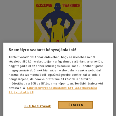
Személyre szabott könyvajánlatok!
Tisztelt Vásárlónk! Annak érdekében, hogy az ízléséhez minél
közelebb álló könyveket tudjunk a figyelmébe ajánlani, arra kérjük,
hogy fogadja el az ehhez szükséges cookie-kat a „Rendben” gomb
megnyomásával. Ennek hiányában weboldalunk csak a weboldal
használata szempontjából legszükségesebb cookie-kat telepíti a
böngészőjébe, de cookie-preferenciáit később is bármikor
módosíthatja a Süti beállítások menüpontban. További részletekért
olvassa el a
Libri Könyvkereskedelmi Kft. adatkezelési
Kívánságlistához adom
Megosztom
tájékoztatóját
!
Rendben
Süti beállítások
Typotex Kiadó
|
2018
|
magyar nyelvű
|
ragasztókötött
|
390 oldal