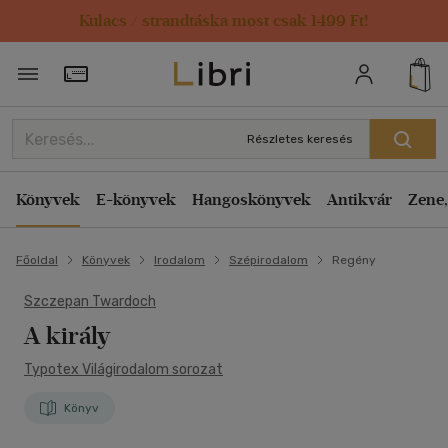
Kulacs / strandtáska most csak 1499 Ft!
Törzsvásárlói Kártya adatai
Részletes keresés
Könyvek
E-könyvek
Hangoskönyvek
Antikvár
Zene,
Főoldal
Könyvek
Irodalom
Szépirodalom
Regény
Szczepan Twardoch
A király
Typotex Világirodalom sorozat
Könyv