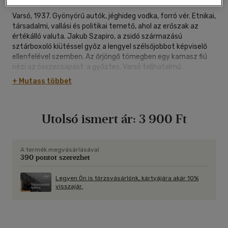
Varsó, 1937. Gyönyörű autók, jéghideg vodka, forró vér. Etnikai,
társadalmi, vallási és politikai temető, ahol az erőszak az
értékálló valuta. Jakub Szapiro, a zsidó származású
sztárboxoló kiütéssel győz a lengyel szélsőjobbot képviselő
ellenfelével szemben. Az őrjöngő tömegben egy kamasz fiú
nézi az összecsapást: a győztes, Varsó teljhatalmú
gengszterének behajtója, egy nappal korábban gyilkolta meg
+ Mutass többet
az apját.
Izrael, egy emberöltővel később. Mojżesz Bernsztajn a
memoárját írja, visszaemlékszik az apja meggyilkolása utáni
Utolsó ismert ár:
3 900 Ft
rémálomszerű időkre, amikor Jakub Szapiro a szárnyai alá
vette, és megismertette vele a háború előtti Lengyelország
alvilágát. A kétes figurák kezében van az igazi hatalom, az
átlagember féli és tiszteli őket, látszólag a zsebükben a
A termék megvásárlásával
390 pontot szerezhet
rendőrség és a politika, de arra, ami következik, ők sincsenek
felkészülve. A király egyszerre brutális gengsztereposz és
aprólékosan kidolgozott történelmi regény az utcák
Legyen Ön is törzsvásárlónk, kártyájára akár 10%
visszajár.
antihőseinek tragédiájáról.