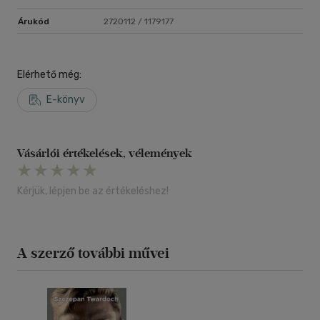
Árukód
2720112 / 1179177
Elérhető még:
E-könyv
Vásárlói értékelések, vélemények
Kérjük, lépjen be az értékeléshez!
A szerző további művei