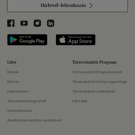
Hírlevél-feliratkozás
Libri a Facebookon
Libri a Youtube-on
Libri az Instagramon
Libri a LinkedInen
Libri applikáció Szerezd meg: Google P
Libri applikáció 
Libri
Törzsvásárlói Program
Rólunk
Törzsvásárlói Programunkról
Karrier
Törzsvásárlói Kártya egyenlege
Impresszum
Törzsvásárlói szabályzat
Társadalmi programok
Libri App
Adományozás
Akadálymentesítési nyilatkozat