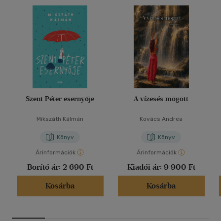
Szent Péter esernyője
A vízesés mögött
Mikszáth Kálmán
Kovács Andrea
Könyv
Könyv
Árinformációk
Árinformációk
Borító ár:
2 690 Ft
Kiadói ár:
9 900 Ft
Kosárba
Kosárba