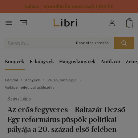
Kulacs / strandtáska most csak 1499 Ft!
Törzsvásárlói Kártya adatai
Részletes keresés
Könyvek
E-könyvek
Hangoskönyvek
Antikvár
Zene,
Főoldal
Könyvek
Vallás, mitológia
Valláselmélet, vallásfilozófia
Szász Lajos
Az erős fegyveres - Baltazár Dezső
-
Egy református püspök politikai
pályája a 20. század első felében