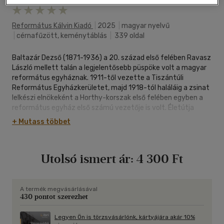
Református Kálvin Kiadó
|
2025
|
magyar nyelvű
|
cérnafűzött, keménytáblás
|
339 oldal
Baltazár Dezső (1871-1936) a 20. század első felében Ravasz
László mellett talán a legjelentősebb püspöke volt a magyar
református egyháznak. 1911-től vezette a Tiszántúli
Református Egyházkerületet, majd 1918-tól haláláig a zsinat
lelkészi elnökeként a Horthy-korszak első felében egyben a
református egyház első számú vezetője is volt. Életútja
mégis elsősorban a politika és egyház kapcsolata felől
+ Mutass többet
értelmezve hordoz tanulságokat.
Baltazár számára az egyházvezetői szerepfelfogásából
fakadt a politikai tevékenység felvállalása. Püspökként a
Utolsó ismert ár:
4 300 Ft
felsőház tagja volt, emellett élete során aktívan politizált
majd tucatnyi pártban és politikai mozgalomban. A dualizmus
függetlenségi szellemiségében szocializálódótt, de
kacérkodott a szociáldemokráciával, Tisza István
A termék megvásárlásával
430 pontot szerezhet
konzervatív liberalizmusával és a legitimizmus eszméjével is.
Politikai pályájának két szilárd sarokpontja a liberális
filoszemitizmus képviselete és a politikai katolicizmus elleni
Legyen Ön is törzsvásárlónk, kártyájára akár 10%