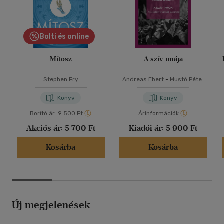
Bolti és online
Mítosz
A szív imája
Stephen Fry
Andreas Ebert
-
Mustó Péter
SJ
Könyv
Könyv
Borító ár:
9 500 Ft
Árinformációk
Akciós ár:
5 700 Ft
Kiadói ár:
5 900 Ft
Kosárba
Kosárba
Új megjelenések