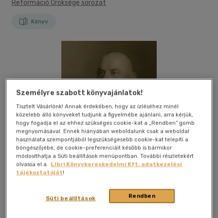
Reformáció Öröksége sorozat
Könyv
Személyre szabott könyvajánlatok!
Tisztelt Vásárlónk! Annak érdekében, hogy az ízléséhez minél
közelebb álló könyveket tudjunk a figyelmébe ajánlani, arra kérjük,
hogy fogadja el az ehhez szükséges cookie-kat a „Rendben” gomb
megnyomásával. Ennek hiányában weboldalunk csak a weboldal
használata szempontjából legszükségesebb cookie-kat telepíti a
böngészőjébe, de cookie-preferenciáit később is bármikor
módosíthatja a Süti beállítások menüpontban. További részletekért
olvassa el a
Libri Könyvkereskedelmi Kft. adatkezelési
tájékoztatóját
!
Rendben
Süti beállítások
Beleolvasok
Kívánságlistához adom
Megosztom