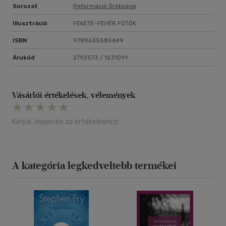
Sorozat
Reformáció Öröksége
Illusztráció
FEKETE-FEHÉR FOTÓK
ISBN
9789635585649
Árukód
2792573 / 1231091
Vásárlói értékelések, vélemények
Kérjük, lépjen be az értékeléshez!
A kategória legkedveltebb termékei