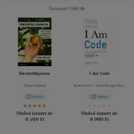
Ifjúsági
(1)
Összesen
1 585
db
40 db / oldal
14 - 18 év
(1)
Felnőtt
(72)
Alkalmaz
Nyelv szerint
Magyar
(67)
Angol
(7)
Társintelligencia
I Am Code
Német
(1)
Ethan Mollick
Brent Katz
-
Josh Morgenthau
-
Simon Rich
Vélemény szerint
Könyv
Könyv
(8)
Utolsó ismert ár:
Utolsó ismert ár:
(5)
6 500 Ft
8 990 Ft
(3)
(1)