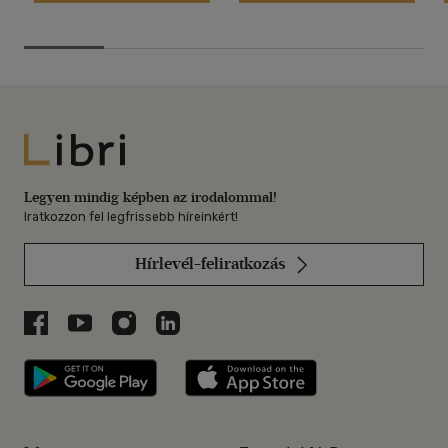
Libri
Legyen mindig képben az irodalommal!
Iratkozzon fel legfrissebb híreinkért!
Hírlevél-feliratkozás
Libri a Facebookon
Libri a Youtube-on
Libri az Instagramon
Libri a LinkedInen
Libri applikáció Szerezd meg: Google P
Libri applikáció 