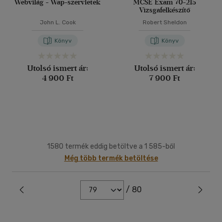
Webvilág - Wap-szervletek
MCSE Exam 70-215
Vizsgafelkészítő
John L. Cook
Robert Sheldon
Könyv
Könyv
Utolsó ismert ár:
Utolsó ismert ár:
4 900 Ft
7 900 Ft
1580 termék eddig betöltve a 1 585-ből
Még több termék betöltése
/ 80