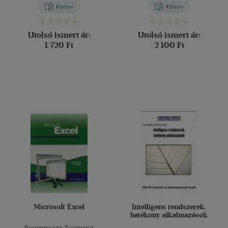
Éva
Könyv
Könyv
Utolsó ismert ár:
Utolsó ismert ár:
1 720 Ft
2 100 Ft
Microsoft Excel
Intelligens rendszerek,
hatékony alkalmazások
Bornemissza Zsigmond