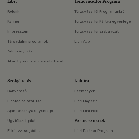
Libri
Törzsvásárlói Program
Rólunk
Törzsvásárlói Programunkról
Karrier
Törzsvásárlói Kártya egyenlege
Impresszum
Törzsvásárlói szabályzat
Társadalmi programok
Libri App
Adományozás
Akadálymentesítési nyilatkozat
Szolgáltatás
Kultúra
Boltkereső
Események
Fizetés és szállítás
Libri Magazin
Ajándékkártya egyenlege
Libri Mini Polc
Partnereinknek
Ügyfélszolgálat
E-könyv-segédlet
Libri Partner Program