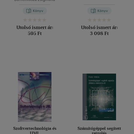
Könyv
Könyv
Utolsó ismert ár:
Utolsó ismert ár:
595 Ft
3 098 Ft
Szoftvertechnológia és
Számítógéppel segített
UML
rajzolás