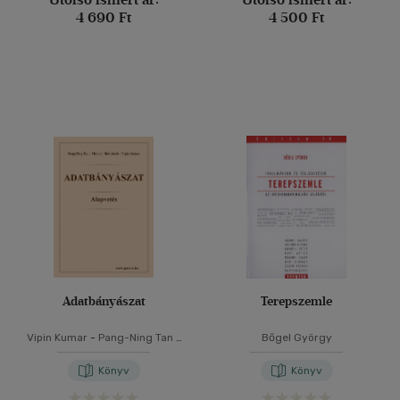
4 690 Ft
4 500 Ft
Adatbányászat
Terepszemle
Vipin Kumar
-
Pang-Ning Tan
-
Bőgel György
Michael Steinbach
Könyv
Könyv