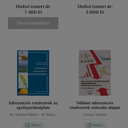
Utolsó ismert ár:
Utolsó ismert ár:
7 400 Ft
3 000 Ft
Nem rendelhető
Információs rendszerek az
Vállalati információs
agrárgazdaságban
rendszerek műszaki alapjai
Dr. Herdon Miklós
-
dr. Rózsa
Juhász Sándor
Tünde
Könyv
Könyv