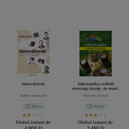
Innovátorok
Informatika szóbeli
érettségi közép- és emelt
szinten
Walter Isaacson
Holczer József
Könyv
Könyv
Utolsó ismert ár:
Utolsó ismert ár:
4 900 Ft
2 480 Ft