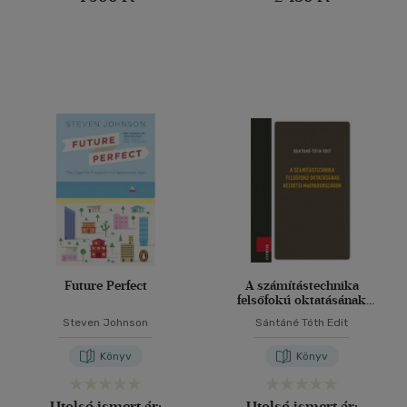
Future Perfect
A számítástechnika
felsőfokú oktatásának
kezdetei Magyarországon
Steven Johnson
Sántáné Tóth Edit
Könyv
Könyv
Utolsó ismert ár:
Utolsó ismert ár: