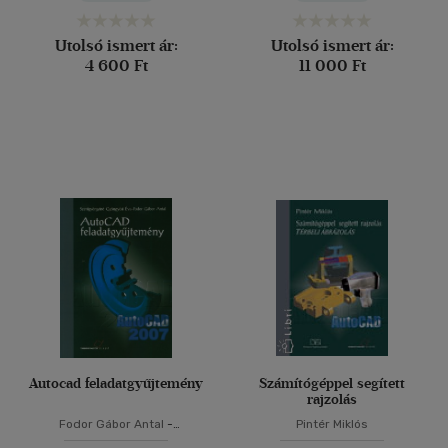
Utolsó ismert ár:
Utolsó ismert ár:
4 600 Ft
11 000 Ft
Autocad feladatgyűjtemény
Számítógéppel segített
rajzolás
Fodor Gábor Antal
-
Pintér Miklós
Szentgyörgyiné Gyöngyösi