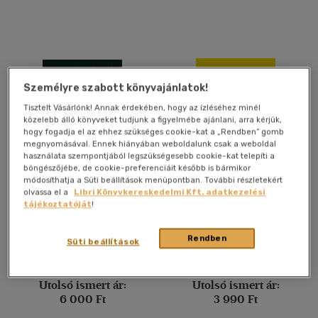
(1568)
Alkalmaz
Személyre szabott könyvajánlatok!
Tisztelt Vásárlónk! Annak érdekében, hogy az ízléséhez minél
közelebb álló könyveket tudjunk a figyelmébe ajánlani, arra kérjük,
hogy fogadja el az ehhez szükséges cookie-kat a „Rendben” gomb
megnyomásával. Ennek hiányában weboldalunk csak a weboldal
használata szempontjából legszükségesebb cookie-kat telepíti a
böngészőjébe, de cookie-preferenciáit később is bármikor
módosíthatja a Süti beállítások menüpontban. További részletekért
Scriptinformatics
Látogatóból vevőt
olvassa el a
Libri Könyvkereskedelmi Kft. adatkezelési
tájékoztatóját
!
Hosszú Gábor
Gál Kristóf
Rendben
Süti beállítások
Könyv
Könyv
Utolsó ismert ár:
Utolsó ismert ár:
6 000 Ft
3 990 Ft