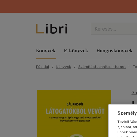
Könyvek
E-könyvek
Hangoskönyvek
Főoldal
Könyvek
Számítástechnika, internet
To
Kategóriák
Kategóriák
Kategóriák
Kategóriák
Zene
Aktuális akcióink
Kategóriák
Kategóriák
Kategóriák
Libri
Film
szerint
Család és szülők
Család és szülők
E-hangoskönyv
Család és szülők
Komolyzene
Lapozz bele az új tanévbe! Bolti és online
Család és szülők
Család és szülők
Törzsvásárlói Program
Nyelvkönyv,
Akció
Gyermek és 
Hob
Hob
Ezotéria
szótár, idegen
E-hangoskönyv
Életmód, egészség
Hangoskönyv
Egyéb áru, szolgáltatás
Könnyűzene
Minden második könyv ajándék Bolti és online
Egyéb áru, szolgáltatás
Életmód, egészség
Törzsvásárlói Kártya egyenlege
Animációs film
Hangosköny
Iro
Iro
Gá
nyelvű
Irodalom
L
Életmód, egészség
Életrajzok, visszaemlékezések
Életmód, egészség
Népzene
A kalandok a könyvespolcon kezdődnek Csak
Életmód, egészség
Életrajzok, visszaemlékezések
Libri Magazin
Bábfilm
Hangzóany
Kép
Kár
Gyermek és
online
Gasztronómia
ifjúsági
Életrajzok, visszaemlékezések
Ezotéria
Életrajzok,
Nyelvtanulás
Életrajzok, visszaemlékezések
Ezotéria
Ajándékkártya
Családi
Hobbi, szab
Ker
Kép
Személyr
h
visszaemlékezések
Egyszerre könnyed, mégis komoly e-könyv akci
Család és
Művészet,
Ezotéria
Gasztronómia
Próza
Ezotéria
Folyóirat, újság
Események
Diafilm vegyesen
Irodalom
Lex
Ker
Tisztelt Vá
szülők
m
építészet
ajánlani, a
Ezotéria
Gasztronómia
Gyermek és ifjúsági
Spirituális zene
Gasztronómia
Gasztronómia
Libri Mini Polc
Dokumentumfilm
Játék
Műv
Műv
Ennek hián
Hobbi,
Lexikon,