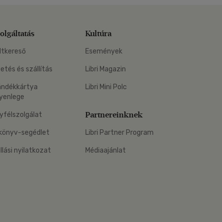
olgáltatás
Kultúra
ltkereső
Események
zetés és szállítás
Libri Magazin
ándékkártya
Libri Mini Polc
yenlege
Partnereinknek
yfélszolgálat
könyv-segédlet
Libri Partner Program
állási nyilatkozat
Médiaajánlat