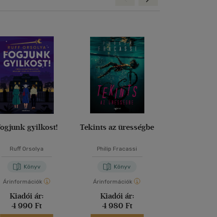
ogjunk gyilkost!
Tekints az ürességbe
Vidéki bűn
Ruff Orsolya
Philip Fracassi
Agatha Chr
Könyv
Könyv
Kön
Árinformációk
Árinformációk
Árinformáci
Kiadói ár:
Kiadói ár:
Kiadói 
4 990 Ft
4 980 Ft
5 999 