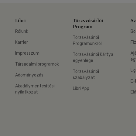
Libri
Törzsvásárlói
Sz
Program
Rólunk
Bo
Törzsvásárlói
Karrier
Fi
Programunkról
Impresszum
Aj
Törzsvásárlói Kártya
eg
egyenlege
Társadalmi programok
Üg
Törzsvásárlói
Adományozás
szabályzat
E-
Akadálymentesítési
Libri App
nyilatkozat
El
eg: Google Play
 applikáció Letölthető az App Store-ból