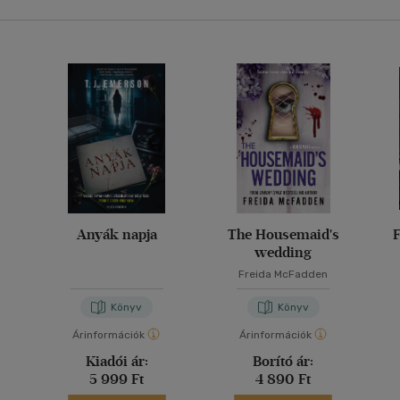
Anyák napja
The Housemaid's
F
wedding
Freida McFadden
Könyv
Könyv
Árinformációk
Árinformációk
Kiadói ár:
Borító ár:
5 999 Ft
4 890 Ft