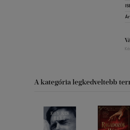
IS
Á
V
Ké
A kategória legkedveltebb te