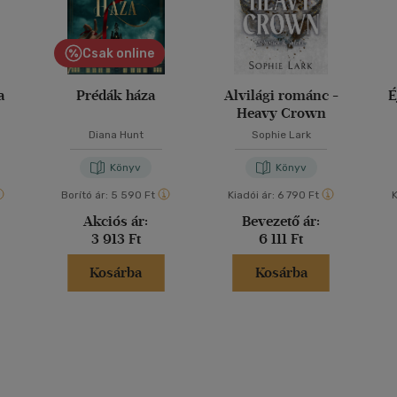
Csak online
a
Prédák háza
Alvilági románc -
É
Heavy Crown
Diana Hunt
Sophie Lark
Könyv
Könyv
Borító ár:
5 590 Ft
Kiadói ár:
6 790 Ft
K
Akciós ár:
Bevezető ár:
3 913 Ft
6 111 Ft
Kosárba
Kosárba