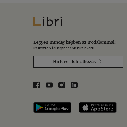
Libri
Legyen mindig képben az irodalommal!
Iratkozzon fel legfrissebb híreinkért!
Hírlevél-feliratkozás
Libri a Facebookon
Libri a Youtube-on
Libri az Instagramon
Libri a LinkedInen
Libri applikáció Szerezd m
Libri