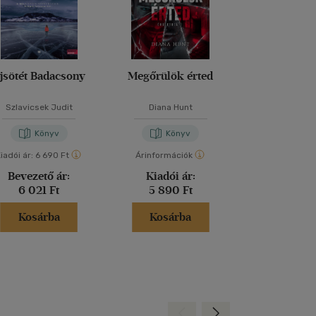
jsötét Badacsony
Megőrülök érted
Őrületbe ke
Szlavicsek Judit
Diana Hunt
Diana Hu
Könyv
Könyv
Kön
iadói ár:
6 690 Ft
Árinformációk
Árinformáci
Bevezető ár:
Kiadói ár:
Borító 
6 021 Ft
5 890 Ft
4 790 
Kosárba
Kosárba
Kosár
Hátra
Előre