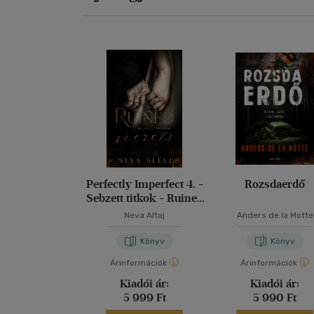
Perfectly Imperfect 4. -
Rozsdaerdő
Sebzett titkok - Ruined
secrets
Neva Altaj
Anders de la Motte
Könyv
Könyv
Árinformációk
Árinformációk
Kiadói ár:
Kiadói ár:
5 999 Ft
5 990 Ft