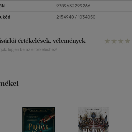
BN
9789632299266
rukód
2154948 / 1034050
ásárlói értékelések, vélemények
rjük, lépjen be az értékeléshez!
rmékei