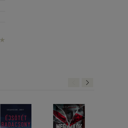
Hátra
Előre