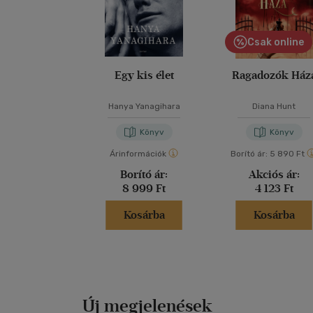
Csak online
Egy kis élet
Ragadozók Ház
Hanya Yanagihara
Diana Hunt
Könyv
Könyv
Árinformációk
Borító ár:
5 890 Ft
Borító ár:
Akciós ár:
8 999 Ft
4 123 Ft
Kosárba
Kosárba
Új megjelenések