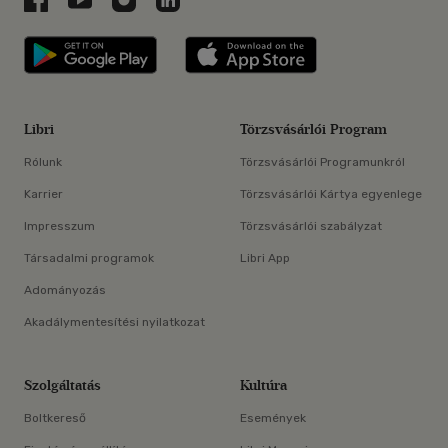
Libri applikáció Szerezd meg: Google P
Libri applikáció 
Libri
Törzsvásárlói Program
Rólunk
Törzsvásárlói Programunkról
Karrier
Törzsvásárlói Kártya egyenlege
Impresszum
Törzsvásárlói szabályzat
Társadalmi programok
Libri App
Adományozás
Akadálymentesítési nyilatkozat
Szolgáltatás
Kultúra
Boltkereső
Események