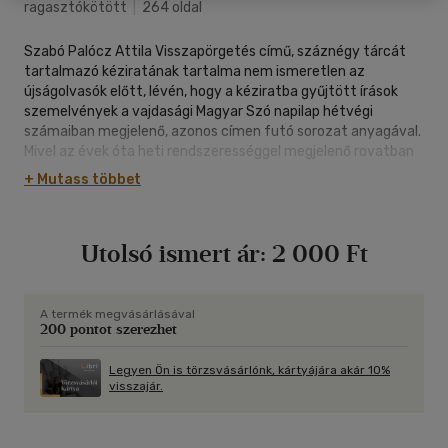
ragasztókötött
|
264 oldal
Szabó Palócz Attila Visszapörgetés című, száznégy tárcát
tartalmazó kéziratának tartalma nem ismeretlen az
újságolvasók előtt, lévén, hogy a kéziratba gyűjtött írások
szemelvények a vajdasági Magyar Szó napilap hétvégi
számaiban megjelenő, azonos címen futó sorozat anyagával.
Mivel az évek óta heti rendszerességgel megjelenő rovatban
tetemes mennyiségű anyag gyűlt össze, kézenfekvő a kiadói
+ Mutass többet
és szerzői szándék, hogy ennek egy szeletkéjét kiemelve,
kötetbe foglalva adjanak ízelítőt Szabó Palócz Attila
gondolatvilágából.
Utolsó ismert ár:
2 000 Ft
A zentai származású szerző azon irodalmárok sorába
tartozik, akik bár évek óta külföldön élnek, több szállal
kapcsolódnak Vajdasághoz, irodalmi és közéleti ténységük
folytán kétlakiak maradtak. Szabó Palócz Attila amellett,
A termék megvásárlásával
200 pontot szerezhet
hogy a budapesti Magyar Hírlap újságíró-szerkesztője,
figyelemmel kíséri nemcsak a magyarországi, hanem a
szerbiai politikai, közéleti, kulturális eseményeket is, reflektál
Legyen Ön is törzsvásárlónk, kártyájára akár 10%
visszajár.
rájuk az anyaországi és hazai sajtóban, webfelületeken,
egyfajta közvetítő-összekötőként a két közeg között.
Írásaiban a helyi, de hatásában globális jelenségek felé fordul,