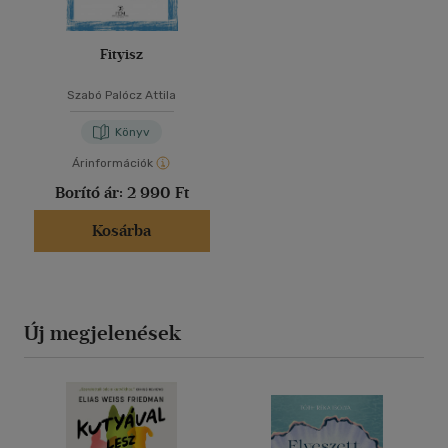
Fityisz
Szabó Palócz Attila
Könyv
Árinformációk
Borító ár:
2 990 Ft
Kosárba
Új megjelenések