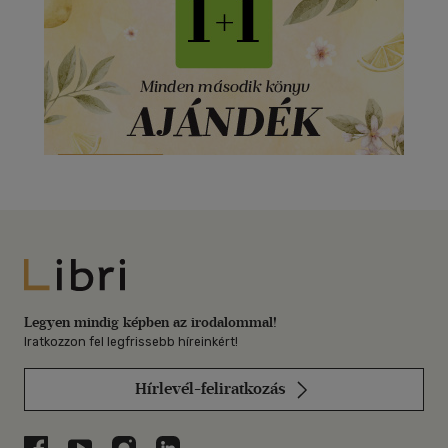
Libri
Legyen mindig képben az irodalommal!
Iratkozzon fel legfrissebb híreinkért!
Hírlevél-feliratkozás
Libri a Facebookon
Libri a Youtube-on
Libri az Instagramon
Libri a LinkedInen