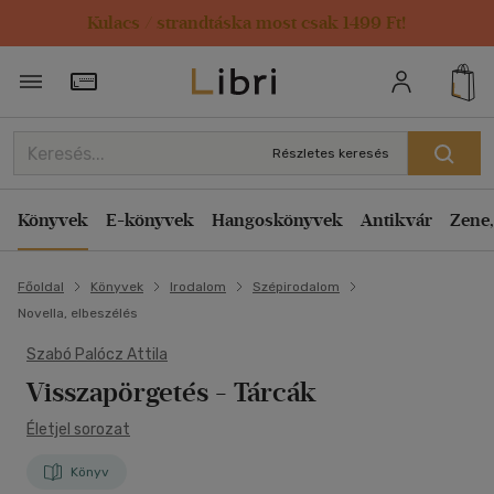
Kulacs / strandtáska most csak 1499 Ft!
Törzsvásárlói Kártya adatai
Részletes keresés
Könyvek
E-könyvek
Hangoskönyvek
Antikvár
Zene,
Főoldal
Könyvek
Irodalom
Szépirodalom
Novella, elbeszélés
Szabó Palócz Attila
Visszapörgetés
- Tárcák
Életjel sorozat
Könyv