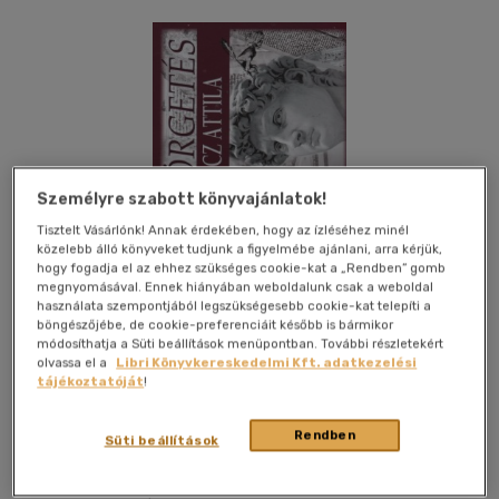
Személyre szabott könyvajánlatok!
Tisztelt Vásárlónk! Annak érdekében, hogy az ízléséhez minél
közelebb álló könyveket tudjunk a figyelmébe ajánlani, arra kérjük,
hogy fogadja el az ehhez szükséges cookie-kat a „Rendben” gomb
megnyomásával. Ennek hiányában weboldalunk csak a weboldal
használata szempontjából legszükségesebb cookie-kat telepíti a
böngészőjébe, de cookie-preferenciáit később is bármikor
módosíthatja a Süti beállítások menüpontban. További részletekért
olvassa el a
Libri Könyvkereskedelmi Kft. adatkezelési
tájékoztatóját
!
Kívánságlistához adom
Megosztom
Rendben
Süti beállítások
Életjel Kiadó
|
2013
|
magyar nyelvű
|
puhatáblás,