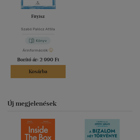
Fityisz
Szabó Palócz Attila
Könyv
Árinformációk
Borító ár:
2 990 Ft
Kosárba
Új megjelenések