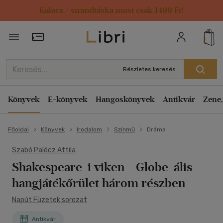
Kulacs / strandtáska most csak 1499 Ft!
Törzsvásárlói Kártya adatai
Részletes keresés
Könyvek
E-könyvek
Hangoskönyvek
Antikvár
Zene,
Főoldal
Könyvek
Irodalom
Színmű
Dráma
Szabó Palócz Attila
Shakespeare-i viken
- Globe-ális
hangjátékőrület három részben
Napút Füzetek sorozat
Antikvár