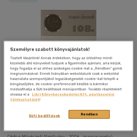
Személyre szabott könyvajánlatok!
Tisztelt Vásárlónk! Annak érdekében, hogy az ízléséhez minél
közelebb álló könyveket tudjunk a figyelmébe ajánlani, arra kérjük,
hogy fogadja el az ehhez szükséges cookie-kat a „Rendben” gomb
megnyomásával. Ennek hiányában weboldalunk csak a weboldal
használata szempontjából legszükségesebb cookie-kat telepíti a
böngészőjébe, de cookie-preferenciáit később is bármikor
módosíthatja a Süti beállítások menüpontban. További részletekért
olvassa el a
Libri Könyvkereskedelmi Kft. adatkezelési
tájékoztatóját
!
Rendben
Kívánságlistához adom
Megosztom
Süti beállítások
Cédrus Művészeti Alapítvány
|
2006
|
magyar nyelvű