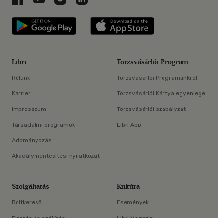
Libri applikáció Szerezd meg: Google P
Libri applikáció 
Libri
Törzsvásárlói Program
Rólunk
Törzsvásárlói Programunkról
Karrier
Törzsvásárlói Kártya egyenlege
Impresszum
Törzsvásárlói szabályzat
Társadalmi programok
Libri App
Adományozás
Akadálymentesítési nyilatkozat
Szolgáltatás
Kultúra
Boltkereső
Események