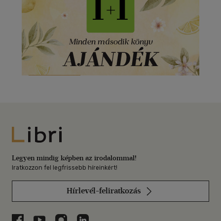
Libri
Legyen mindig képben az irodalommal!
Iratkozzon fel legfrissebb híreinkért!
Hírlevél-feliratkozás
Libri a Facebookon
Libri a Youtube-on
Libri az Instagramon
Libri a LinkedInen