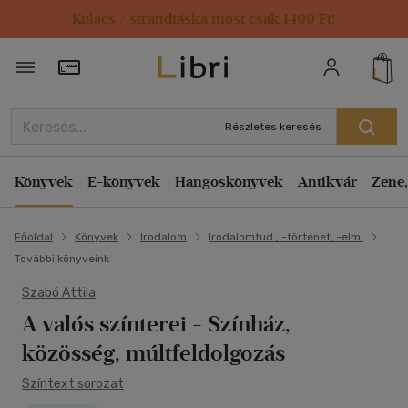
Kulacs / strandtáska most csak 1499 Ft!
Törzsvásárlói Kártya adatai
Részletes keresés
Könyvek
E-könyvek
Hangoskönyvek
Antikvár
Zene,
Főoldal
Könyvek
Irodalom
Irodalomtud., -történet, -elm.
További könyveink
Szabó Attila
A valós színterei
- Színház,
közösség, múltfeldolgozás
Színtext sorozat