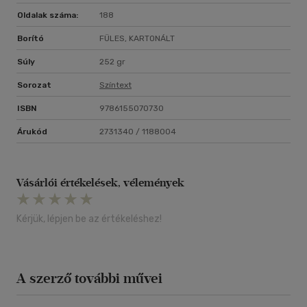
Oldalak száma:
188
Borító
FÜLES, KARTONÁLT
Súly
252 gr
Sorozat
Színtext
ISBN
9786155070730
Árukód
2731340 / 1188004
Vásárlói értékelések, vélemények
Kérjük, lépjen be az értékeléshez!
A szerző további művei