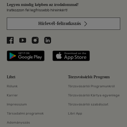
Legyen mindig képben az irodalommal!
Iratkozzon fel legfrissebb híreinkért!
Hírlevél-feliratkozás
Libri a Facebookon
Libri a Youtube-on
Libri az Instagramon
Libri a LinkedInen
Libri applikáció Szerezd meg: Google P
Libri applikáció 
Libri
Törzsvásárlói Program
Rólunk
Törzsvásárlói Programunkról
Karrier
Törzsvásárlói Kártya egyenlege
Impresszum
Törzsvásárlói szabályzat
Társadalmi programok
Libri App
Adományozás