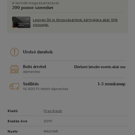
A termék megvásárlásával
esettanulmányok a színházszociológia, a művészet és
299 pontot szerezhet
valóság kapcsolatának új lehetőségeit keresik, illetve ezek
elemzésére tesznek javaslatot. A kortárs magyar színház és
Legyen Ön is törzsvásárlónk, kártyájára akár 10%
a magyar színháztörténet mellett Moldova, Lengyelország,
visszajár.
Hollandia, Anglia, Észtország és az Egyesült Államok színházi
előadásai és drámái szerepelnek a 2008-2018 között
keletkezett tanulmányokban.
Szabó Attila színháztörténész, tanár. 2009 óta az Országos
Utolsó darabok
Színháztörténeti Múzeum és Intézet munkatársa, 2014 óta
igazgatóhelyettese, a digitális fejlesztések koordinátora.
Bolti átvétel
Elérhető készlet esetén akár ma
díjmentes
Szállítás
1-3 munkanap
15 000 Ft felett díjmentes
Kiadó
Prae Kiadó
Kiadás éve
2019
Nyelv
MAGYAR