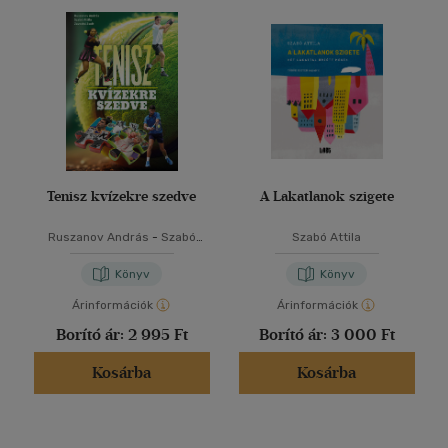
Tenisz kvízekre szedve
A Lakatlanok szigete
Ruszanov András
-
Szabó
Szabó Attila
Attila
-
Závodni Zsolt
Könyv
Könyv
Árinformációk
Árinformációk
Borító ár:
2 995 Ft
Borító ár:
3 000 Ft
Kosárba
Kosárba