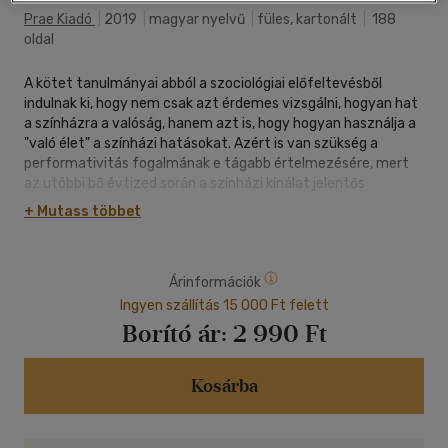
Prae Kiadó
|
2019
|
magyar nyelvű
|
füles, kartonált
|
188
oldal
A kötet tanulmányai abból a szociológiai előfeltevésből
indulnak ki, hogy nem csak azt érdemes vizsgálni, hogyan hat
a színházra a valóság, hanem azt is, hogy hogyan használja a
"való élet" a színházi hatásokat. Azért is van szükség a
performativitás fogalmának e tágabb értelmezésére, mert
az utóbbi bő évtized során a színházi kínálat jelentős
bővülésének lehettünk tanúi világszerte. Nagyszámú új
+ Mutass többet
működési forma, megközelítés, téma és funkció került be a
színházi érdeklődés látókörébe. A dokumentarista színház, a
részvételi színház, a társadalmi dráma, az immerzív színház
Árinformációk
térhódítása bizonyítja, hogy nem túlzás a színházi
kontextusban is egyfajta társadalmi fordulatról beszélni,
Ingyen szállítás 15 000 Ft felett
mely számos új lehetőséget, formát és problémát hozott
Borító ár:
2 990 Ft
felszínre. Emellett a múltfeldolgozás a közép-európai
régióban is önálló paradigmává vált, az égető társadalmi és
közéleti kérdéseket érzékenyen feldolgozó színházi nevelés
Kosárba
is egyre nagyobb teret nyert mind a független, mind a
kőszínházi területen. Ezért a kötetben olvasható, a
közösségek és közönségek reprezentációját vizsgáló