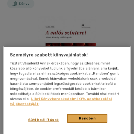
Könyv
Személyre szabott könyvajánlatok!
Tisztelt Vásárlónk! Annak érdekében, hogy az ízléséhez minél
közelebb álló könyveket tudjunk a figyelmébe ajánlani, arra kérjük,
hogy fogadja el az ehhez szükséges cookie-kat a „Rendben” gomb
megnyomásával. Ennek hiányában weboldalunk csak a weboldal
használata szempontjából legszükségesebb cookie-kat telepíti a
böngészőjébe, de cookie-preferenciáit később is bármikor
módosíthatja a Süti beállítások menüpontban. További részletekért
olvassa el a
Libri Könyvkereskedelmi Kft. adatkezelési
tájékoztatóját
!
Kívánságlistához adom
Megosztom
Rendben
Süti beállítások