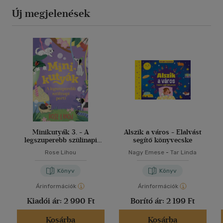
Új megjelenések
Minikutyák 3. - A
Alszik a város - Elalvást
legszuperebb szülinapi
segítő könyvecske
parti
Rose Lihou
Nagy Emese
-
Tar Linda
Könyv
Könyv
Árinformációk
Árinformációk
Kiadói ár:
2 990 Ft
Borító ár:
2 199 Ft
Kosárba
Kosárba