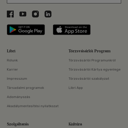
Libri a Facebookon
Libri a Youtube-on
Libri az Instagramon
Libri a LinkedInen
Libri applikáció Szerezd meg: Google P
Libri applikáció 
Libri
Törzsvásárlói Program
Rólunk
Törzsvásárlói Programunkról
Karrier
Törzsvásárlói Kártya egyenlege
Impresszum
Törzsvásárlói szabályzat
Társadalmi programok
Libri App
Adományozás
Akadálymentesítési nyilatkozat
Szolgáltatás
Kultúra