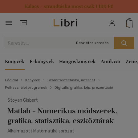
Kulacs / strandtáska most csak 1499 Ft!
Törzsvásárlói Kártya adatai
Részletes keresés
Könyvek
E-könyvek
Hangoskönyvek
Antikvár
Zene,
Főoldal
Könyvek
Számítástechnika, internet
Felhasználói programok
Digitális grafika, kép, prezentáció
Stoyan Gisbert
Matlab
- Numerikus módszerek,
grafika, statisztika, eszköztárak
Alkalmazott Matematika sorozat