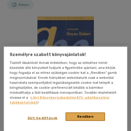
Könyv
Személyre szabott könyvajánlatok!
Tisztelt Vásárlónk! Annak érdekében, hogy az ízléséhez minél
közelebb álló könyveket tudjunk a figyelmébe ajánlani, arra kérjük,
hogy fogadja el az ehhez szükséges cookie-kat a „Rendben” gomb
megnyomásával. Ennek hiányában weboldalunk csak a weboldal
használata szempontjából legszükségesebb cookie-kat telepíti a
böngészőjébe, de cookie-preferenciáit később is bármikor
módosíthatja a Süti beállítások menüpontban. További részletekért
olvassa el a
Libri Könyvkereskedelmi Kft. adatkezelési
tájékoztatóját
!
Kívánságlistához adom
Megosztom
Rendben
Süti beállítások