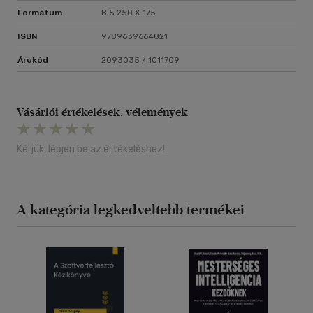
Formátum
B 5 250 X 175
ISBN
9789639664821
Árukód
2093035 / 1011709
Vásárlói értékelések, vélemények
Kérjük, lépjen be az értékeléshez!
A kategória legkedveltebb termékei