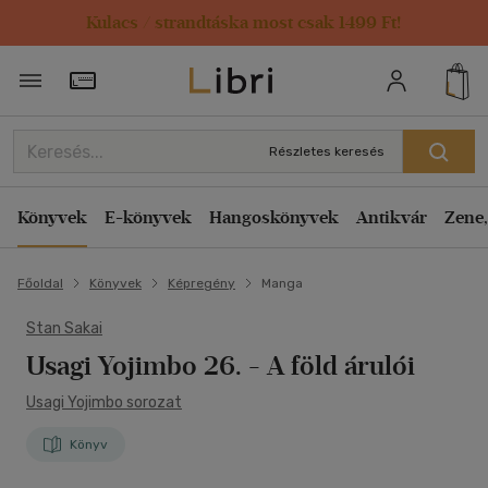
Kulacs / strandtáska most csak 1499 Ft!
Törzsvásárlói Kártya adatai
Részletes keresés
Könyvek
E-könyvek
Hangoskönyvek
Antikvár
Zene,
Főoldal
Könyvek
Képregény
Manga
Stan Sakai
Usagi Yojimbo 26. - A föld árulói
Usagi Yojimbo sorozat
Könyv