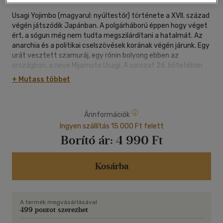
Usagi Yojimbo (magyarul: nyúltestőr) története a XVII. század
végén játszódik Japánban. A polgárháború éppen hogy véget
ért, a sógun még nem tudta megszilárdítani a hatalmát. Az
anarchia és a politikai cselszövések korának végén járunk. Egy
urát vesztett szamuráj, egy rónin bolyong ebben az
országban, a neve Mijamoto Usagi. A sorozat 26. kötetében
Usagi Kicunével keveredik földöntúli kalandba, majd Kijokóval
+ Mutass többet
mentenek meg egy kereskedőt az ellene szerveződő
merénylettől. Ezután Usagi is részt vesz egy régi ellenfél
elleni merényletben, ami azonban balul sül el.
Árinformációk
Ingyen szállítás 15 000 Ft felett
Borító ár:
4 990 Ft
Kosárba
A termék megvásárlásával
499 pontot szerezhet