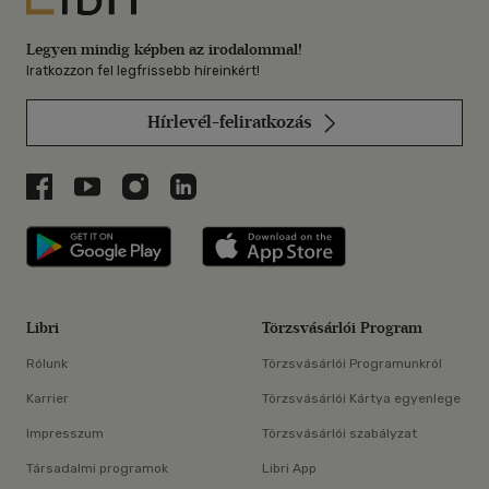
Legyen mindig képben az irodalommal!
Iratkozzon fel legfrissebb híreinkért!
Hírlevél-feliratkozás
Libri a Facebookon
Libri a Youtube-on
Libri az Instagramon
Libri a LinkedInen
Libri applikáció Szerezd meg: Google P
Libri applikáció 
Libri
Törzsvásárlói Program
Rólunk
Törzsvásárlói Programunkról
Karrier
Törzsvásárlói Kártya egyenlege
Impresszum
Törzsvásárlói szabályzat
Társadalmi programok
Libri App