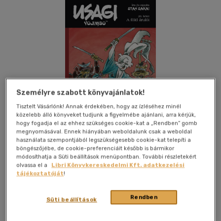
Személyre szabott könyvajánlatok!
Tisztelt Vásárlónk! Annak érdekében, hogy az ízléséhez minél
közelebb álló könyveket tudjunk a figyelmébe ajánlani, arra kérjük,
hogy fogadja el az ehhez szükséges cookie-kat a „Rendben” gomb
megnyomásával. Ennek hiányában weboldalunk csak a weboldal
használata szempontjából legszükségesebb cookie-kat telepíti a
böngészőjébe, de cookie-preferenciáit később is bármikor
módosíthatja a Süti beállítások menüpontban. További részletekért
olvassa el a
Libri Könyvkereskedelmi Kft. adatkezelési
Kívánságlistához adom
Megosztom
tájékoztatóját
!
Rendben
Süti beállítások
Vad Virágok Kiadó Kft.
|
2024
|
magyar nyelvű
|
puhatáblás,
ragasztókötött
|
207 oldal