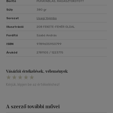
Borító
PUHATÁBLÁS, RAGASZTÓKÖTÖTT
Súly
380 gr
Sorozat
Usagi Yojimbo
Illusztráció
208 FEKETE-FEHÉR OLDAL
Fordító
Szabó András
ISBN
9789635950799
Árukód
2781105 / 1223775
Vásárlói értékelések, vélemények
Kérjük, lépjen be az értékeléshez!
A szerző további művei