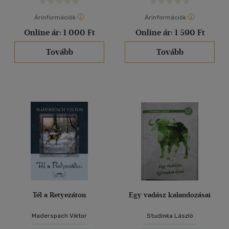
Árinformációk
Árinformációk
Online ár:
1 000 Ft
Online ár:
1 590 Ft
Tovább
Tovább
Tél a Retyezáton
Egy vadász kalandozásai
Maderspach Viktor
Studinka László