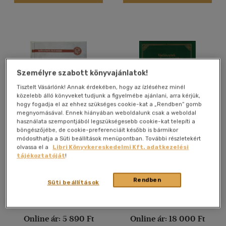
(2322)
Alkalmaz
Személyre szabott könyvajánlatok!
Tisztelt Vásárlónk! Annak érdekében, hogy az ízléséhez minél
közelebb álló könyveket tudjunk a figyelmébe ajánlani, arra kérjük,
hogy fogadja el az ehhez szükséges cookie-kat a „Rendben” gomb
megnyomásával. Ennek hiányában weboldalunk csak a weboldal
használata szempontjából legszükségesebb cookie-kat telepíti a
böngészőjébe, de cookie-preferenciáit később is bármikor
Nahar
Vadászatok régen és
módosíthatja a Süti beállítások menüpontban. További részletekért
napjainkban -
olvassa el a
Libri Könyvkereskedelmi Kft. adatkezelési
Gyomaendrődi vadászok
Széchenyi Zsigmond
Gubucz József
tájékoztatóját
!
2020
Antikvár partner
Antikvár partner
Rendben
Süti beállítások
Árinformációk
Árinformációk
Online ár:
5 890 Ft
Online ár:
18 000 Ft