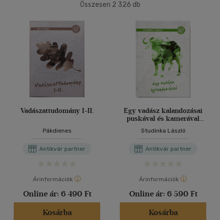
Összesen
2 326
db
40 db / oldal
Korosztály szerint
Ifjúsági
(1)
10 - 14 év
(1)
Alkalmaz
Felnőtt
(62)
Nyelv szerint
Magyar
(64)
Vadászattudomány I-II.
Egy vadász kalandozásai
puskával és kamerával
négy világrészen
Angol
(1)
Pákdienes
Studinka László
Német
(3)
Antikvár partner
Antikvár partner
Vélemény szerint
Árinformációk
Árinformációk
(2)
Online ár:
6 490 Ft
Online ár:
6 590 Ft
(2)
Kosárba
Kosárba