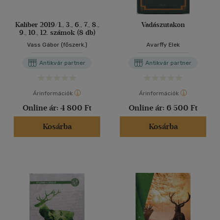
Kaliber 2019/1., 3., 6., 7., 8.,
Vadászutakon
9., 10., 12. számok (8 db)
Vass Gábor (főszerk.)
Avarffy Elek
Antikvár partner
Antikvár partner
Árinformációk
Árinformációk
Online ár:
4 800 Ft
Online ár:
6 500 Ft
Kosárba
Kosárba