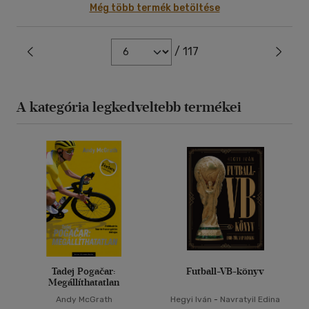
Még több termék betöltése
/ 117
A kategória legkedveltebb termékei
Tadej Pogačar:
Futball-VB-könyv
Megállíthatatlan
Andy McGrath
Hegyi Iván
-
Navratyil Edina