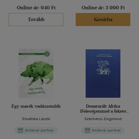
Online ár:
940 Ft
Online ár:
3 990 Ft
Tovább
Kosárba
Egy marék vadászemlék
Denaturált Afrika
(Feleségemmel a fekete
földrészen)
Studinka László
Széchenyi Zsigmond
Antikvár partner
Antikvár partner