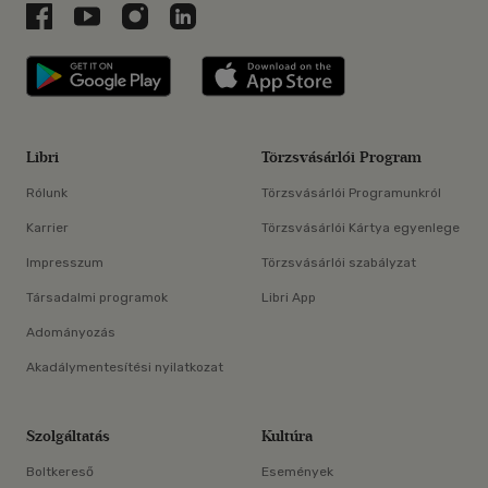
Libri a Facebookon
Libri a Youtube-on
Libri az Instagramon
Libri a LinkedInen
Libri applikáció Szerezd meg: Google P
Libri applikáció 
Libri
Törzsvásárlói Program
Rólunk
Törzsvásárlói Programunkról
Karrier
Törzsvásárlói Kártya egyenlege
Impresszum
Törzsvásárlói szabályzat
Társadalmi programok
Libri App
Adományozás
Akadálymentesítési nyilatkozat
Szolgáltatás
Kultúra
Boltkereső
Események