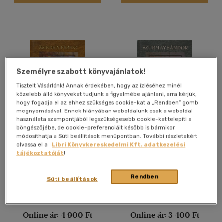
(2322)
Alkalmaz
Személyre szabott könyvajánlatok!
Tisztelt Vásárlónk! Annak érdekében, hogy az ízléséhez minél
közelebb álló könyveket tudjunk a figyelmébe ajánlani, arra kérjük,
hogy fogadja el az ehhez szükséges cookie-kat a „Rendben” gomb
megnyomásával. Ennek hiányában weboldalunk csak a weboldal
használata szempontjából legszükségesebb cookie-kat telepíti a
böngészőjébe, de cookie-preferenciáit később is bármikor
Isten szabad ege alatt
Vadászemlékek,
módosíthatja a Süti beállítások menüpontban. További részletekért
horgászélmények
olvassa el a
Libri Könyvkereskedelmi Kft. adatkezelési
Zsindely Ferenc
Szurmay Sándor
tájékoztatóját
!
Antikvár
Antikvár
Rendben
Süti beállítások
Árinformációk
Árinformációk
Online ár:
4 900 Ft
Online ár:
3 400 Ft