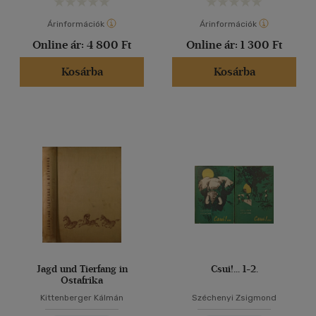
Árinformációk
Árinformációk
Online ár:
4 800 Ft
Online ár:
1 300 Ft
Kosárba
Kosárba
Jagd und Tierfang in
Csui!... 1-2.
Ostafrika
Kittenberger Kálmán
Széchenyi Zsigmond