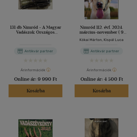
131 db Nimród - A Magyar
Nimród 112. évf. 2024.
Vadászok Országos
március-november ( 9
Szövetségének lapja
szám )
Kókai Márton, Kispál Luca
szórványszám: 1969.
évfolyam 01., 02., 04., 05.,
Antikvár partner
Antikvár partner
06., 07., 08., 10., 11., 12.
Árinformációk
Árinformációk
Online ár:
9 990 Ft
Online ár:
4 500 Ft
Kosárba
Kosárba