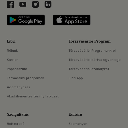
Libri a Facebookon
Libri a Youtube-on
Libri az Instagramon
Libri a LinkedInen
Libri applikáció Szerezd meg: Google P
Libri applikáció 
Libri
Törzsvásárlói Program
Rólunk
Törzsvásárlói Programunkról
Karrier
Törzsvásárlói Kártya egyenlege
Impresszum
Törzsvásárlói szabályzat
Társadalmi programok
Libri App
Adományozás
Akadálymentesítési nyilatkozat
Szolgáltatás
Kultúra
Boltkereső
Események