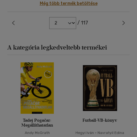
Még több termék betöltése
/ 117
A kategória legkedveltebb termékei
Tadej Pogačar:
Futball-VB-könyv
Megállíthatatlan
Andy McGrath
Hegyi Iván
-
Navratyil Edina