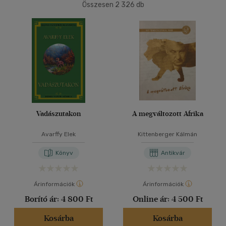
Összesen
2 326
db
40 db / oldal
Korosztály szerint
Ifjúsági
(1)
10 - 14 év
(1)
Alkalmaz
Felnőtt
(62)
Nyelv szerint
Magyar
(64)
Vadászutakon
A megváltozott Afrika
Angol
(1)
Avarffy Elek
Kittenberger Kálmán
Német
(3)
Könyv
Antikvár
Vélemény szerint
Árinformációk
Árinformációk
(2)
Borító ár:
4 800 Ft
Online ár:
4 500 Ft
(2)
Kosárba
Kosárba