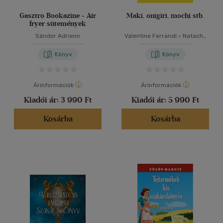
Gasztro Bookazine - Air
Maki, onigiri, mochi stb.
fryer sütemények
Sándor Adrienn
Valentine Ferrandi
-
Natacha
Kotchetkova
Könyv
Könyv
Árinformációk
Árinformációk
Kiadói ár:
3 990 Ft
Kiadói ár:
5 990 Ft
Kosárba
Kosárba