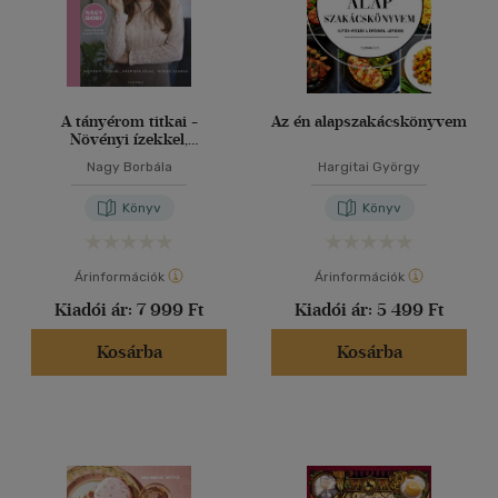
A tányérom titkai -
Az én alapszakácskönyvem
Növényi ízekkel,
inspirációval, nőkre szabva
Nagy Borbála
Hargitai György
Könyv
Könyv
Árinformációk
Árinformációk
Kiadói ár:
7 999 Ft
Kiadói ár:
5 499 Ft
Kosárba
Kosárba