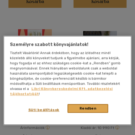
Kosárba
Kosárba
Gyermek és ifjúsági
(8)
Felnőtt
(933)
Nyelv szerint
Magyar
(954)
Személyre szabott könyvajánlatok!
Tisztelt Vásárlónk! Annak érdekében, hogy az ízléséhez minél
Angol
(61)
közelebb álló könyveket tudjunk a figyelmébe ajánlani, arra kérjük,
Angol - magyar - orosz
(1)
hogy fogadja el az ehhez szükséges cookie-kat a „Rendben” gomb
megnyomásával. Ennek hiányában weboldalunk csak a weboldal
Angol-német-francia-
használata szempontjából legszükségesebb cookie-kat telepíti a
magyar
(1)
böngészőjébe, de cookie-preferenciáit később is bármikor
módosíthatja a Süti beállítások menüpontban. További részletekért
Temesvári
Tűsarok a konyhában
Francia
(4)
olvassa el a
Libri Könyvkereskedelmi Kft. adatkezelési
szakácskönyvek
tájékoztatóját
!
Horvát
(1)
Sárdi Margit
Japán
(2)
Rendben
Könyv
Könyv
Süti beállítások
Macedon
(1)
több nyelv megjelenítése
Árinformációk
Kiadói ár:
10 990 Ft