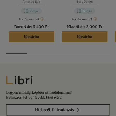
Ambrus Éva
Bart Dániel
Könyv
Könyv
Árinformációk
Árinformációk
Borító ár:
5 490 Ft
Kiadói ár:
3 990 Ft
Kosárba
Kosárba
Libri
Legyen mindig képben az irodalommal!
Iratkozzon fel legfrissebb híreinkért!
Hírlevél-feliratkozás