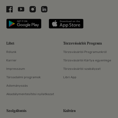
Libri a Facebookon
Libri a Youtube-on
Libri az Instagramon
Libri a LinkedInen
Libri applikáció Szerezd meg: Google P
Libri applikáció 
Libri
Törzsvásárlói Program
Rólunk
Törzsvásárlói Programunkról
Karrier
Törzsvásárlói Kártya egyenlege
Impresszum
Törzsvásárlói szabályzat
Társadalmi programok
Libri App
Adományozás
Akadálymentesítési nyilatkozat
Szolgáltatás
Kultúra