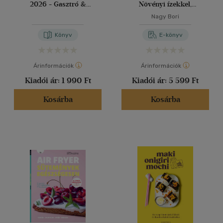
2026 - Gasztró &
Növényi ízekkel,
Egészség
inspirációval, nőkre szabva
Nagy Bori
Könyv
E-könyv
Árinformációk
Árinformációk
Kiadói ár:
1 990 Ft
Kiadói ár:
5 599 Ft
Kosárba
Kosárba