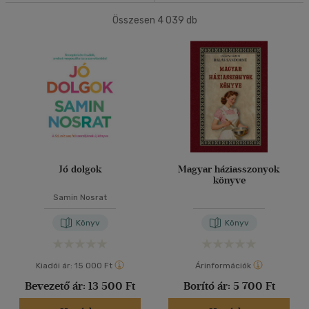
Összesen
4 039
db
40 db / oldal
Ár szerint
500 Ft alatt
(42)
500 Ft - 2500 Ft
(2381)
Alkalmaz
2500 Ft - 4500 Ft
(802)
4500 Ft felett
(854)
Korosztály szerint
Jó dolgok
Magyar háziasszonyok
Gyermek
(4)
könyve
mind
(4)
Samin Nosrat
Ifjúsági
(8)
Könyv
Könyv
6 -10 év
(1)
10 - 14 év
(1)
Kiadói ár:
15 000 Ft
Árinformációk
14 - 18 év
(1)
Bevezető ár:
13 500 Ft
Borító ár:
5 700 Ft
mind
(4)