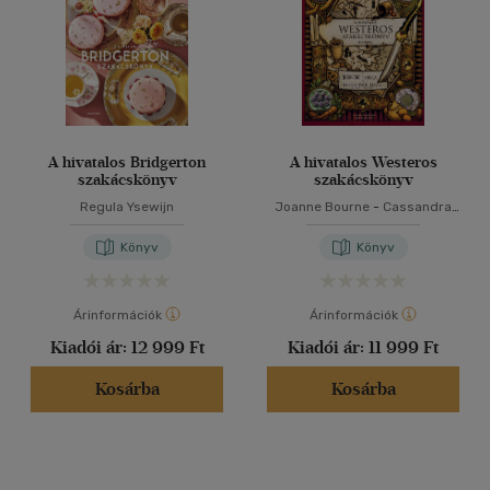
A hivatalos Bridgerton
A hivatalos Westeros
szakácskönyv
szakácskönyv
Regula Ysewijn
Joanne Bourne
-
Cassandra
Reeder
Könyv
Könyv
Árinformációk
Árinformációk
Kiadói ár:
12 999 Ft
Kiadói ár:
11 999 Ft
Kosárba
Kosárba