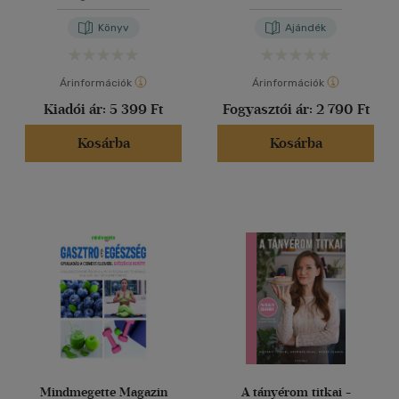
Könyv
Ajándék
Árinformációk
Árinformációk
Kiadói ár:
5 399 Ft
Fogyasztói ár:
2 790 Ft
Kosárba
Kosárba
Mindmegette Magazin
A tányérom titkai -