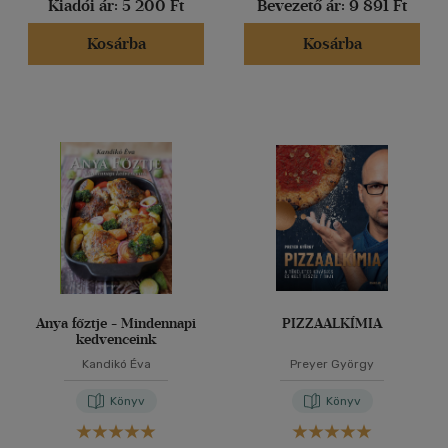
Kiadói ár:
5 200 Ft
Bevezető ár:
9 891 Ft
Vélemény szerint
Kosárba
Kosárba
(89)
(109)
(24)
(7)
(6)
(3804)
Alkalmaz
Anya főztje - Mindennapi
PIZZAALKÍMIA
kedvenceink
Kandikó Éva
Preyer György
Könyv
Könyv